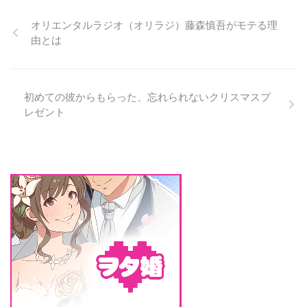
どうかを大きく左右します。 デ
ート後は「余韻」がいちばん大事
オリエンタルラジオ（オリラジ）藤森慎吾がモテる理
男性は、デートの内容より 「帰
由とは
ってから何を思い出したか」 で
印象が固まります。 だからこ
そ、最後の一言が重要です。 デ
ート後に効く一言 「〇〇君とい
初めての彼からもらった、忘れられないクリスマスプ
ると時間あっという間だった」
レゼント
「帰り道、まだ楽しかったなって
思ってる」 「今日の〇〇君、な
んか印象に残ってる」 楽しかっ
た＋余韻 この組み合わせが、
「また会いたい」につながり ...