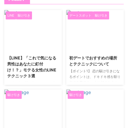
LINE
駆け引き
デートスポット
駆け引き
2019/4/5
2019/4/15
【LINE】「これで気になる
初デートでおすすめの場所
男性はあなたに釘付
とテクニックについて
け！？」モテる女性のLINE
【ポイント1】 恋の駆け引きにな
テクニック３選
るポイントは、ドキドキ感を駆り
立てる事です。 人は好きな人と
LINEで恋の駆け引きを使い、気
居ると胸の鼓動が早まりますが、
になる男性を落とした経験ありま
この胸の鼓動はジェットコースタ
すか？ 男性は女性からの「恋の
駆け引き
駆け引き
ーやお化け屋敷と言ったアトラク
駆け引き」に弱い生き物です。
ションで感じるドキドキと同じで
実際に「恋の駆け引き」を使う
す。 二人で同じ体験をする事
か、使わないか、ではその後の関
で、自分は相手が好きなんだと錯
係が大きく変わってきます。 こ
覚するからです。 海外のニュー
の記事では気になる男性との関係
2025/12/23
2025/12/23