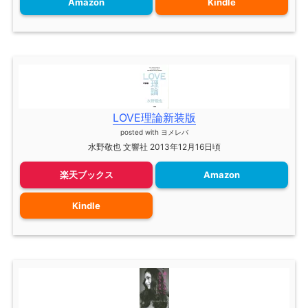
Amazon
Kindle
LOVE理論新装版
posted with
ヨメレバ
水野敬也 文響社 2013年12月16日頃
楽天ブックス
Amazon
Kindle