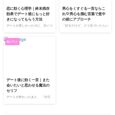
スで遭難や漂流で生き残った二人
をより深めたい女性や自分にもっ
が後に結婚するというエピソード
と興味を持ってもらいたい女性に
恋に効く心理学｜終末残存
男心をくすぐる一言ならこ
がありますが、まさしくこの現象
向けてLINEで使えるテクニック
効果でデート後にもっと好
れ♡男心を掴む言葉で意中
が起きている為です。 【ポイン
を３つ紹介していきたいと思いま
きになってもらう方法
の彼にアプローチ
ト2】 デートは二人きりで行う事
す。 さりげなく「好き」という
デートが楽しかったのに、次につ
「好きだけど、どう近づいたらい
が望ましいです。 例えば、友人
言葉を使う 男性は女性からの
ながらない。 そんなときは、会
いかわからない」 「LINEも会話
と一緒にデートを行うと、仮に ...
「好き」という言葉に弱いです。
話や服装より「別れ際」が原因か
も続いてるのに、脈があるのか不
好きと言われて不快な気持ちにな
もしれません。 人は最後の印象
安…」 片思い中って、ちょっとし
駆け引き
る人はいません。 誰もが好む言
に強く引っ張られるため、デート
た一言に一喜一憂して、頭の中が
...
の終わり方次第で「また会いたい
彼でいっぱいになりますよね。
かどうか」が変わります。 この
今回は、そんなあなたに向けて、
記事では、恋愛シーンで使いやす
**男心をやさしく、でも確実にく
い心理学「終末残存効果」と、デ
すぐる“魔法の一言”**を紹介しま
2025/12/23
ートでの具体的な使い方を紹介し
す。 男心がわからない片思い中
ます。 終末残存効果とは 終末残
のあなたへ 恋をしていると、
デート後に効く一言｜また
存効果とは、人が最後に見聞きし
「私だけが好きなのかな」 「彼
会いたいと思わせる魔法の
た出来事ほど強く記憶に残り、全
はどう思ってるんだろう」 と、
セリフ
体の印象を左右しやすい心理効果
考えすぎてしまうものです。 頑
デートが終わったあと、 「今日
のことです。 途中が普通でも、
張ってアピールしているのに、手
は楽しかったです」 だけで終わ
終わりが良ければ「いい時間だっ
応えがないと不安になりますよ
っていませんか。 実は、**デー
た」と感じやすくなります。 ...
ね。 でも実は、男心 ...
ト後の一言**が、次につながるか