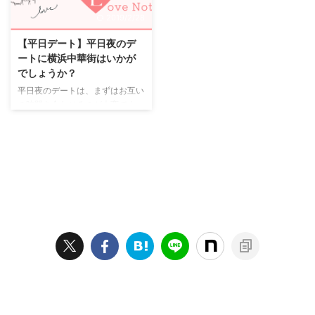
られた少しの時間でも逃したくな
めに食事を作る時間というのが、
2019/2/28
いという二人には、誰にも邪魔さ
とっても幸せな時間です。 彼女
れずにまったりと仕事の疲れをい
の喜ぶ顔を想像しながら作ってい
【平日デート】平日夜のデ
やすようなデートが、翌日にも疲
て、とても楽しい気分になってき
ートに横浜中華街はいかが
れを持ちこさないので良いです
ます。 そして、彼女が帰ってき
でしょうか？
ね。 お家デートの良さとは 手料
たら、お帰りのキスをして、一緒
平日夜のデートは、まずはお互い
理をふるまうもよし、仕事でお疲
にご飯を食べます。 よく作るの
の時間を合わせるのが大変です
れモードであれば、二人で少 ...
が、ハンバーグとみそ汁と、野菜
ね。 でも会いたい気持ちは抑え
炒 ...
られない・・・という二人には、
年中夜景も楽しめて美味しいゴハ
ンを楽しむ事ができる横浜中華街
でのデートをおすすめします！
横浜中華街はご存じの通り美味し
い中華料理のお店が沢山ありま
す。 そして都内からも急行で30
分ほどで行ける距離なのです。平
日だと休日よりも人気のお店も並
ばずに入る事が出来たりするの
で、平日の中華街デートは穴場で
す！ そのお店もリーズナブルな
お店から高級店など様々あります