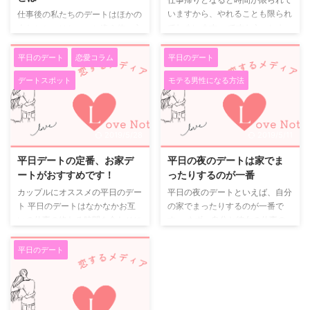
いますから、やれることも限られ
仕事後の私たちのデートはほかの
てしまいます。 ですから、いか
人たちとっはちょっと違う使い方
にその短い時間を効率よく使うか
をしていると思います。 私たち
が肝心です。 仕事帰りは夕食の
は平日はなかなか仕事が終わるの
平日のデート
恋愛コラム
平日のデート
時間になることが多いですから、
も遅い日や職場の飲み会があるの
デートスポット
モテる男性になる方法
まず待ち合わせをしてディナーを
で会うことができない日が多いの
楽しみます。 個人的には、仕事
ですが唯一会うのは仕事後その日
で疲れているでしょうから、かし
だけはノー残業デーにして片方を
こまったレストランよりも気軽に
車で向かいに行き、社会人サーク
2019/5/28
2019/5/11
楽しめる居酒屋などがおすすめで
ルに運動をしに行くのです。 私
す。 そこで食事を楽しみ、仕事
たちの場合は毎週水曜日のバドミ
平日デートの定番、お家デ
平日の夜のデートは家でま
の疲れを癒します。 もちろん食
ントン。 夜の19：30～近場の小
ートがおすすめです！
ったりするのが一番
事中も会話はできると思います
学校で仕事終わりの社会人が集ま
カップルにオススメの平日のデー
平日の夜のデートといえば、自分
が、仕事帰りですし、仕事の話や
り、練習や試合をしています。
ト 平日のデートはなかなかお互
の家でまったりするのが一番で
食事の話になりがちかと思いま
そこに必ず行くようにして、満喫
いの仕事の終わる時間を合わせに
す。 まず、自分と彼女の仕事の
す。 そこで、食事デートの後
して21：30に終わり近くのファ
くい、あるいは職場恋愛なんだけ
終わる時間が違うので、合鍵を持
に、ゴ ...
ミレスや、定食屋さんでご ...
ど会社にバレたくない･･･という
っているので、自分の家で待ち合
平日のデート
人も少なくはないのでしょうか。
わせるのが一番でした。 デート
そんなカップルにオススメのデー
といっても、先に帰ってきた方が
トはデートの定番でもあるお家デ
食事を作って、相手を待つという
ートです。 平日の終電までの限
ことをしていました。 彼女のた