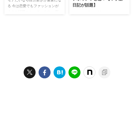
日記が話題】
る 今は恋愛でもファッションが
大きな話題になっています。 実
大人気女優の有村架純さんはモテ
際に流行のアイテムを持っている
女 映画やドラマに引っ張りだこ
と異性から注目されます。 それ
の最近の大人気女優有村架純さ
で上手く恋愛ができるのでファッ
ん、なぜ彼女はこんなに男女問わ
ションを気にすることが大事で
ず多くの方にモテるのか？ 誰も
す。 例えば雑誌や有名人を真似
が真似したくなる有村架純さんの
すると今風のファッションになり
究極のモテポイントについて、お
ます。 それを上手く異性の前で
話しいたします。 有村架純さん
発揮することが大きなポイントな
といえば何より「かわいい」とい
のです。 オシャレな恋愛をする
う言葉が似合う女優さんです。
ための服装 恋愛には色々とパタ
ただ、有村架純さんの「可愛い」
ーンがあるので研究が必要です。
って、他の女優さんとは違うもの
普通なら楽しいから恋愛をするの
なんです。 まず、モテる可愛い
で、相手の外見や趣味にも敏感に
女優といえば思いつくのは、今期
なります。 特に相手の服装が面
ドラマでいうと新垣結衣さん、戸
...
田恵梨香さん、また若い新人女優
さんだと浜辺美波さん、今田美桜
さ ...