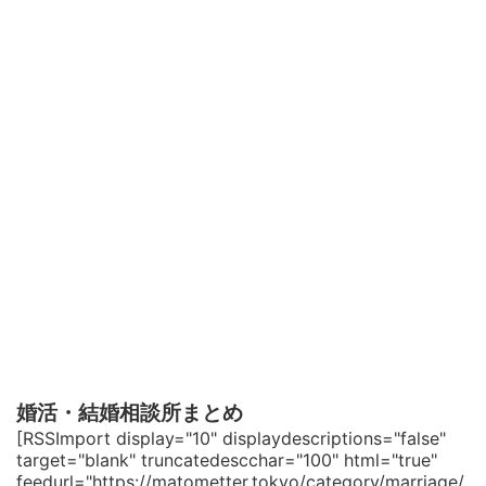
婚活・結婚相談所まとめ
[RSSImport display="10" displaydescriptions="false"
target="blank" truncatedescchar="100" html="true"
feedurl="https://matometter.tokyo/category/marriage/