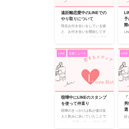
2020/10/7
い。けど内容が気にある人に
す
はとてもありがたい機能で
る
遠距離恋愛中のLINEでの
L
す。 しかし、メッセージを送
あ
やり取りについて
予
った人からするとまだ既読に
い
際
現在お付き合いをしている彼
ならないと不安になります。
と
と、お付き合いを開始してす
L
既読にさせる方法 ポップアッ
る
ぐに フィリピンと日本の遠距
そ
プ機能にチェックしている人
ニ
離になりました。 彼がフィリ
距
になるべく既読させる方法で
が
ピンで語学留学をしていたた
頻
す。 それは、メッセージ ...
薄
LINE
恋愛ニュース
LINE
め、LINEでのやり取りは一日
て
2回ほどで 彼は授業が、私は
そ
仕事があるためLINEを送って
必
もなかなか既読にもならず不
恋
安になる毎日でした。 彼との
を
初めての喧嘩がLINEでだった
す
2019/7/1
ため、正直今も彼から絵文字
ン
が少なくなったり、 メッセー
で
喧嘩中にLINEのスタンプ
「
ジ文量が少なくなると、当時
読
を使って仲直り
男
を思い出して不安になりま
っ
選
喧嘩のきっかけは私が連日友
す。 フィリピンはネット環境
相
人と飲みに歩いていたことで
好
があまり良くない場所が多
せ
した。 同棲していた彼女が怒
し
く、LINE通話だと会話が途切
と
って家を出て行ってしまった
経