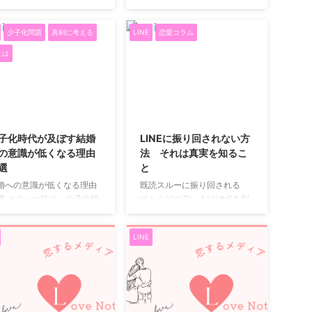
しだなあとがっかりしがち
送っているLINEなのに、なぜ
での食事会や遊び。 グループ
れやすいのも事実です。 あ
すが、実は既読スルーだっ
か距離が縮まらない。 むし
で行動す ...
ある① 通知が気にな ...
少子化問題
真剣に考える
LINE
恋愛コラム
としてもそれほど落ち込ま
ろ、頑張るほど相手が遠く感
いで済む場合も多いので
じてしまうこともあります。
とは
。 既読スルーの中でも、相
LINEは、恋の距離を一気に縮
に全くこちらに興味がない
めることも、逆に遠ざけてし
いう場合があるかもしれま
まうこともあるツールです。
ん。 そもそも既読スルーを
だからこそ、気持ちだけで突
2019/12/15
2019/12/1
るということは、あなたか
っ走らず、少しだけ“使い
出したメッセージを相手が
方”を意識することが大切で
子化時代が及ぼす結婚
LINEに振り回されない方
ちんと読んでいるというこ
す。 恋愛は「追う・追われ
の意識が低くなる理由
法 それは真実を知るこ
です。落 ち込んでこの恋は
る」のバランスで動く 恋愛に
選
と
わりだとあまり悲観的にな
は、自然と「追う側」と「追
婚への意識が低くなる理由
既読スルーに振り回される
ないようにしましょう。 既
われる側」が生まれます。 特
選 その一つ目は、少子化時
ほとんどの若い人はLINEを利
スルーで考えられるパター
に男性は、 「自分のものにし
は生まれてら周りに同じ年
用しているので、LINEを通じ
 まず、仕事に忙しい、L ...
たい」 「手に入れたい」 と感
子どもが少なく、コミュニ
てのコミュニケーションに振
じたときのほうが、恋 ...
LINE
ーション能力の発達を妨げ
り回されている人も多いで
いることが要因に挙げられ
す。 既読スルーという言葉が
す。 最近では、SNSがコミ
示すように、相手に自分がど
ニケーションツールとして
ういう扱いをうけているのか
展しているため、対面での
ということをLINEというコミ
触が少なくなってきていま
ュニケーションツールを通じ