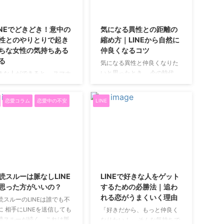
2025/12/23
2025/12/23
INEでどきどき！意中の
気になる異性との距離の
性とのやりとりで起き
縮め方｜LINEから自然に
ちな女性の気持ちある
仲良くなるコツ
る
気になる異性と仲良くなりた
いと思ったとき、 今の時代、
きな人ができると、 スマホ
LINEは欠かせないツールで
見る回数が一気に増えませ
す。 でも実際には、 「どうや
か。 連絡手段はいろいろあ
恋愛コラム
恋愛中の不安
LINE
ってLINEを交換する？」 「い
けれど、 今の恋愛に欠かせ
きなり距離を縮めていい
いのはやっぱりLINE。 今回
の？」 と悩む人も多いのでは
、 意中の男性とLINEをして
ないでしょうか。 ここでは、
るときに起こりがちな 「あ
無理をせず、相手に警戒され
ある」を集めてみました。
にくい距離の縮め方を整理し
愛中の女性にとってのLINE
2020/6/6
2025/12/23
ていきます。 まずはLINEを自
つの時代も、 好きな人との
然に始めるところから 気にな
ミュニケーションは関係を
読スルーは脈なしLINE
LINEで好きな人をゲット
っている相手と、 いきなり2
てる大切な時間です。 手紙
思った方がいいの？
するための必勝法｜追わ
人で食事や遊びに行くのは、
電話から、 今はLINEがその
れる恋がうまくいく理由
読スルーのLINEは誰でも不
ハードルが高すぎることがほ
心になりました。 テンポが
に 相手にLINEを送信しても
「好きだから、もっと仲良く
とんどです。 そこでおすすめ
くて、 距離も近く感じやす
読スルーが続く、これは脈
なりたい！」 そんな気持ちで
なのが、 男女混合のグループ
からこそ、 気持ちが振り回