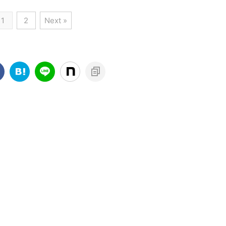
存在を知ってもらい、まずは
、誰だって経験したことは
...
れて不快な気持ちになる人
適当に自分の好意を伝えまし
ると思います。 毎日連絡を
いません。 誰もが好む言 ...
1
2
Next »
ょう。 この段階で恥ずかしい
り合っているけれど、自分
とか、傷つくとか、自分の自
ことをどうに思ってる？気
意識に打ち勝ってください。
なる相手とのやりとりで
それじゃないと最終的に相手
、考えてしまって当たり前
は自分のものになりません。
すよね。 ここでは、そんな
相手が嫌な感じを出してきた
INEでのよくあるやりとりに
らサッサとあきらめましょ
いて話していきたいと思い
う。 深手を負うだけで、その
す。 まず、相手との会話
恋愛に幸せな結末はありませ
、質問以外のやりとりはし
ん。 世界の半分が男ならば、
すか？今、何をしている
いい男も他にいます。 ここで
、どんなことを考えている
こだわらないでください。 適
、たわいもない話をするか
当に好意を示し、LINE交 ...
うかです。 このやりとりを
ている場合、相手はあなた
して ...