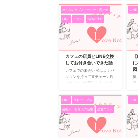
れ途切れになってし ...
の
のです。 付き合って2年が経
で
続き
みんなのラブストーリー・恋バナ
LINE
っており、なあなあ担ってい
に
たのでしょう。 あとで思えば
を
LINE
出会い
告白の仕方
まともなデートはここ1年記憶
い
になく、記念日に既成事実づ
に
くりのようにやっていた程度
信
です。 電話には出てくれない
持
2019/5/28
ので、ひたすらLINEで謝り続
が
けました。 なるべく誠実にど
も
カフェの店員とLINE交換
【
こが悪かったから謝る。 今後
時
してお付き合いできた話
に
はどのようにする、などとま
信
図
カフェでの出会い 私はよくパ
るで仕事で謝罪するときのよ
す
ソコンを持って某チェーン店
気
うな内容でLINEを送り続けま
性
のカフェで仕事をするのです
手
した。 しかしあまりにも堅苦
返
が、よく通っている穴場のカ
れ
しくなってはいけな ...
で
フェに新しいアルバイトの店
の
な
LINE
憧れカップル
LINE
員さんが入ってきて一目惚れ
と
しました。 どうやったら店員
表
芸能人・有名人の話題
恋愛コラム
さんと仲良くなれるものか悩
慎
みに悩みました。 店員さんに
れ
振られてしまったらそのカフ
失
ェには行きづらくなります。
し
2019/5/11