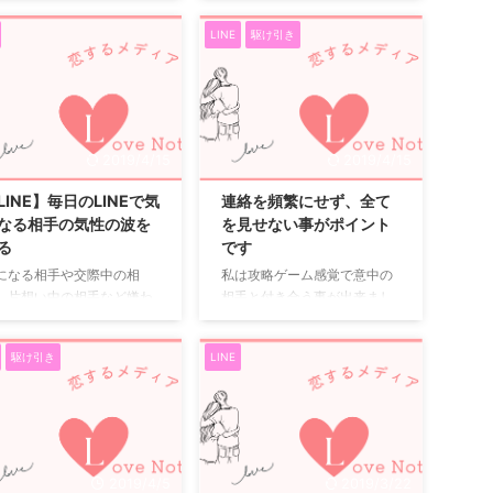
れてしまいます。 2. ...
場合も、このような状況が
思える頻度だと思います。 で
は、男性が女性からの返信
、別れ ...
LINE
駆け引き
すから、友人カップルなどに
ついて嫌になるメール内容
対して、 「どれくらいの頻度
３つ紹介していきたいと思
でLINEするの？」 「どれくら
ます。 既読や返信速度がと
いよく電話するの？」 と聞い
かくはやい 好きな人への返
たところで帰ってくる答えは
はすぐ返信したいという気
カップルによってそれぞれで
ちになるのは当たり前です
2019/4/15
2019/4/15
しょう。 連絡する頻度に関し
、人には時間の都合という
て喧嘩をしたことがあるカッ
のがあります。 好きな人の
LINE】毎日のLINEで気
連絡を頻繁にせず、全て
プルも多いかと思います。 た
間の都合をよく理解して返
なる相手の気性の波を
を見せない事がポイント
とえば、すごくベタな例で言
をすることが大事なことで
る
です
うと 「返信が遅い！」 「他の
。 気配りのできる女性は男
になる相手や交際中の相
私は攻略ゲーム感覚で意中の
SNSは開くのに、なんでLINE
にモテる傾向があります。
、片想い中の相手など嫌わ
相手と付き合う事が出来まし
は未読スルーなの！？」 など
信内容が長い 仲の良い友達
たくない相手にLINEを送る
た。 恋の駆け引きのポイント
があります ...
あればいいのですが、好き
は緊張します。 直接のやり
は連絡を頻繁にしないという
異性に対してはNGです ...
駆け引き
LINE
りでないからこそ、相手の
事がポイントなので、私は連
情をうかがえない分、より
絡のタイミングを徹底しまし
重になってしまうのかもし
た。 例えば、LINEの返事をす
ません。 LINEのやりとりで
ぐにしない、ときどき既読ス
敗してさよならするのも悲
ルーをしてみるなど私が気に
いですしね。 でも、好きな
なるように仕向けたんです。
2019/4/5
2019/3/22