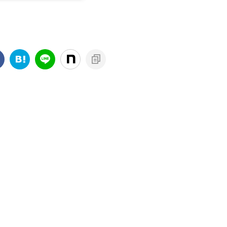
第に惹かれていくのがわか
した時だと思っていました
、僕と彼女は出会いまし
ました。もっ ...
が、嫁に ...
。その日のうちに好きなの
画の話で盛り上がり、物足
ない僕は彼女にどこか行こ
か誘ったのです。 せっかく
らと、僕も彼女も帰路が重
る上野へと向かい、お茶を
ました。 そこは公園内にあ
スターバックス。 平日なの
お店はとても混雑していま
たが、僕には、彼女の発す
言葉しか聞こえていません
した。 彼女が好きな映画に
いて話をする様子は、とて
幸せそうで、僕まで笑顔に
ってきます。「そろそろ帰
か ...