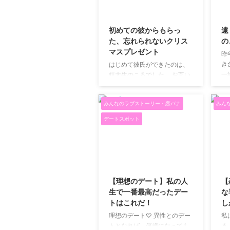
2025/12/23
初めての彼からもらっ
遠
た、忘れられないクリス
の
マスプレゼント
昨
き
はじめて彼氏ができたのは、
一
短大生のころでした。 お互い
た
に初めての恋人で、 今思えば
時
少し浮かれすぎていたくら
みんなのラブストーリー・恋バナ
みん
ん
い。 そんな初めての彼との、
に
初めてのクリスマスの思い出
デートスポット
に
です。 初めての彼氏と遠距離
ら
恋愛 彼とは、電車で3時間以
ま
上かかる距離の遠距離恋愛で
た
した。 お互い車もなく、 会え
2020/6/6
た
るのは数か月に一度。 その
ら
分、毎日のように電話をして
【理想のデート】私の人
【
の
いました。 今思うと、 よくあ
生で一番最高だったデー
な
ク
んなに話すことがあったなと
トはこれだ！
し
家
思います。 それだけ、会えな
理想のデート♡ 異性とのデー
私
か
い時間が寂しかったんだと思
トとなれば、何歳になっても
る
時
います。 お金はなかったけ