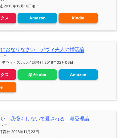
 2013年12月16日頃
ックス
Amazon
Kindle
女におなりなさい デヴィ夫人の婚活論
メレバ
デヴィ・スカルノ 講談社 2019年02月06日
ックス
楽天kobo
Amazon
le
ない 我慢もしないで愛される 溺愛理論
メレバ
言社 2018年11月23日