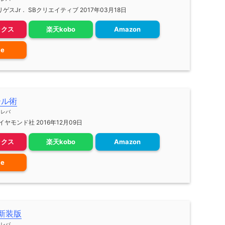
ゲスJr． SBクリエイティブ 2017年03月18日
ックス
楽天kobo
Amazon
le
ール術
メレバ
ヤモンド社 2016年12月09日
ックス
楽天kobo
Amazon
le
論新装版
メレバ