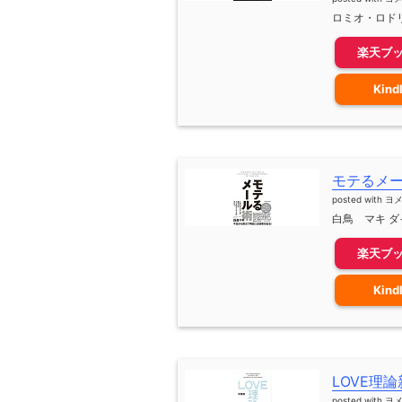
ロミオ・ロドリ
楽天ブ
Kind
モテるメ
posted with
ヨ
白鳥 マキ ダイ
楽天ブ
Kind
LOVE理
posted with
ヨ