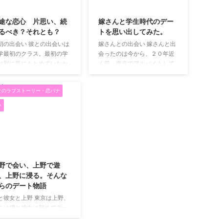
2019/5/11
2019/5/11
お話させてください。 いつ
合ってて1度もありません。
も新鮮な気持ち！ 私たちは
人によって連絡の頻度は違い
途な恋心 片思い、続
嫁さんと学生時代のデー
西と関東くらいの距離でし
ますが、マメな彼氏が好きで
るべき？それとも？
トを思い出してみた。
。 新幹線で4時間程度かか
す。 ディズニーシーの帰りの
初の出会い 彼との出会いは
嫁さんとの出会い 嫁さんと出
、会うための移動で半日と
出来事 彼氏は本当にたまにで
学最初のクラス。最初の学
会ったのは今から、２０年近
うことも。 会える機会は良
すが、サプライズをしてくれ
は別に気にもとめていなか
く前。東京でアルバイトして
て2か月に一度。 大体は3か
ます。 この前、ディズニーシ
た、ただのクラスメートで
いた時の仲間に呼ばれた合コ
に一度でした。 そ ...
ーに車で行きました。 ...
た。全く話しはしなかった
ンでした。その日は、人数合
なのラブストーリー・恋バナ
すし、お互い違う人とい
わせで人が足りないからと呼
、ただ存在は認知してい
ばれて行ってみると、男の人
い
、そういう関係でした。大
数の方が3人多い状況でなん
生活にもだいぶ慣れた二学
で呼んだんだよと思いながら
目、次にとったクラスにた
参加したことを今でも覚えて
たま彼もいました。お互い
います。 結果的にはその合コ
2019/5/11
共通の友達がいたのでその
ンで嫁に巡り合えたことは感
を介し、お互い自己紹介を
謝していますが(笑) 思い出に
野で会い、上野で遊
、そこからよく話すように
残るデート ここからタイトル
、上野に浸る。そんな
りました。 惹かれる気持ち
にある学生時代のデートを思
らのデート物語
第に私は彼の冷静に人を見
い出して書いていきたい思い
と彼女と上野 東京は上野、
く力、独特の雰囲気、的確
ます。 初めてデートしたの
こは僕と彼女は初めてデー
に信頼を置くようになり、
は、二子多摩川の土手で花火
した場所です。 大学3年の