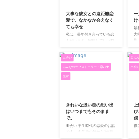
2019/5/11
しかしその店員さんのことが
て
気になって仕方ありません。
で
大事な彼女との遠距離恋
一
LINE交換作戦 そこで私は一つ
関
愛で、なかなか会えなく
け
の作戦に出ました。 そのお店
た
ても幸せ
最
では通常はお客さん自身がト
り
大
私は、長年付き合っている恋
レー置き場にトレーを持って
い
期
人がいます。同棲していた時
いくのですが、閉店時間にな
く
っ
期があるのですが、現在は違
ると店員さんが片付けてく ...
月
し
うところに住んでいますがと
出会い
みん
で
ても幸せです。 「どうして、
て
なかなか会えないのに幸せな
みんなのラブストーリー・恋バナ
出会
る
の？」 と思われる方もいるか
復縁
学
もしれませんので、ここに遠
期
距離恋愛でも幸せな私たちの
ま
恋愛を書きます。 もう何年か
2019/5/11
に
会っていなくても幸せなのは
人
なぜ？ もう何年も会えていま
きれいな淡い恋の思い出
上
し
せん。でも、さみしくなりま
はいつまでもそのまま
び
な
せん。 それは、毎日メールを
で。
僕
次
して、毎週電話をして、お互
出会い 学生時代の恋愛のお話
僕
抜
いに同棲していたとき以上の
です。 中学校の時から2年間
そ
さ
仲の良さを保っているからで
片思いをしていた男の子は小
ト