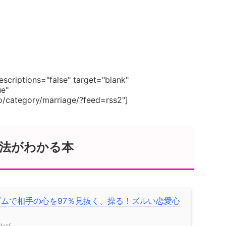
scriptions="false" target="blank"
ue"
o/category/marriage/?feed=rss2"]
法がわかる本
ズムで相手の心を97％見抜く、操る！ズルい恋愛心
メレバ