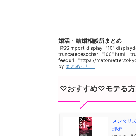
婚活・結婚相談所まとめ
[RSSImport display="10" displayde
truncatedescchar="100" html="tr
feedurl="https://matometter.toky
by
まとめったー
♡おすすめ♡モテる方
メンタリ
理術
posted with
ヨ