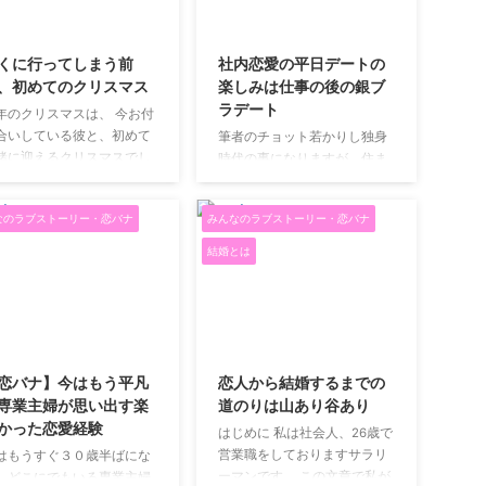
2025/12/23
2020/10/7
くに行ってしまう前
社内恋愛の平日デートの
、初めてのクリスマス
楽しみは仕事の後の銀ブ
ラデート
年のクリスマスは、 今お付
合いしている彼と、初めて
筆者のチョット若かりし独身
緒に迎えるクリスマスでし
時代の事になりますが、住ま
。 付き合ってまだ間もない
いが多摩川土手近くの大田区
期で、 「どんな一日になる
西六郷であり、勤め先が東
なのラブストーリー・恋バナ
みんなのラブストーリー・恋バナ
だろう」 と、素直に楽しみ
京・丸の内でしたので私鉄も
していたデート。 でも同時
の京急や、更に山手線か京浜
結婚とは
、 このクリスマスを過ぎた
東北で東京駅まで一直線の通
、 彼が海外留学に行ってし
勤でした。 休日には、川崎に
うことが決まっていまし
近いので映画を観たりパチン
。 楽しみと寂しさが混ざっ
コで遊んだり、時には会社の
2020/6/6
2019/12/22
クリスマス お互い都内で暮
仲間と麻雀に講じ、夜になる
していましたが、 留学準備
と近くの居酒場で一杯やると
恋バナ】今はもう平凡
恋人から結婚するまでの
ため、彼は家を引き払い、
いう、極めて独身者としては
専業主婦が思い出す楽
道のりは山あり谷あり
リスマス当日は茨城県の実
極々平凡な毎日でした。 だ
かった恋愛経験
はじめに 私は社会人、26歳で
に戻っていました。 私の家
が、小生の人生がその後、一
営業職をしておりますサラリ
はもうすぐ３０歳半ばにな
らは、約100キロ。 会える
変することになるのです、即
ーマンです。 この文章で私が
、どこにでもいる専業主婦
間は、ほんのわずか。 「今
ち、私の前に話し相手の情勢