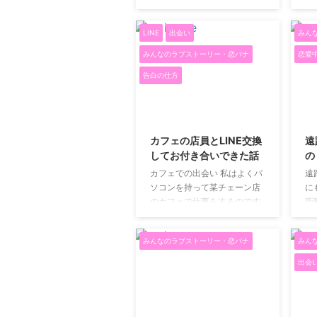
心が躍るもの。あなたの理想
で
年
ど、楽しかった 彼は学生で、
のデートは一体どんなもので
大
正直お金はありません ...
LINE
出会い
みん
すか？ この記事では、私が今
い
までに体験したデートの中で
思
みんなのラブストーリー・恋バナ
恋愛
一番印象に残っているもの
う
告白の仕方
を、その日の時系列にそって
思
ご紹介します。 朝10時：彼氏
し
が車でお出迎え 朝10時に彼氏
し
2019/5/28
が私の家までお迎えにきてく
て
れます。中には平気で遅刻を
好
カフェの店員とLINE交換
遠
する人もいますが、私の彼氏
ド
してお付き合いできた話
の
は一切そんなことがありませ
め
カフェでの出会い 私はよくパ
遠
ん。 「待った？」と笑う彼
テ
ソコンを持って某チェーン店
に
に、「ううん、待ってない」
を
のカフェで仕事をするのです
距
と笑顔で返したら、最高の一
だ
が、よく通っている穴場のカ
う
日のはじまりです。 11時：車
し
フェに新しいアルバイトの店
人
移動～動物園に到着 彼氏の運
と
みんなのラブストーリー・恋バナ
みん
員さんが入ってきて一目惚れ
「
...
ど .
しました。 どうやったら店員
さ
出会
さんと仲良くなれるものか悩
す
みに悩みました。 店員さんに
の
振られてしまったらそのカフ
間
ェには行きづらくなります。
ん