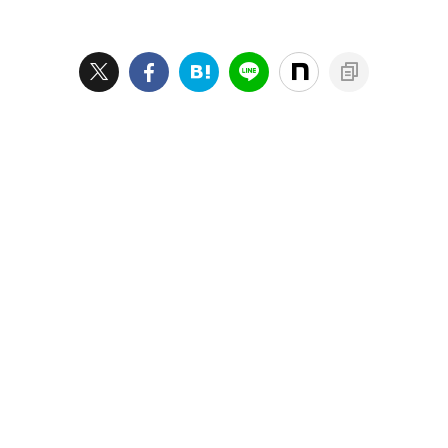
ン引きします。 ・依存されると
が良いのか分からず、記念日や誕
疲れる 依存される恋愛は、疲れ
生日が近づくと相手のほしいもの
ます。 いつも、かまってちゃん
をリサーチしてしまいますよね。
をされると 「恋人がさみしがっ
私も5年以上付き合っていた時、
てるんだな」 と思いますが、そ
何を贈ればいいのか困った経験が
れがエスカレートして、感情をむ
あります。 その時の彼は今の主
き出しに 「自分のこと見て」 と
人ですが、結婚してもプレゼント
すがりつかられると、大事な ...
のネタがなくなり、どうしようか
と毎回悩んでいます。 参考ま ...