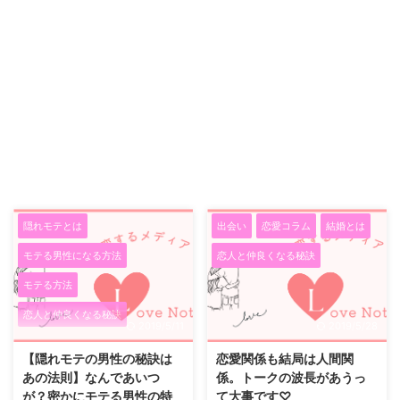
隠れモテとは
出会い
恋愛コラム
結婚とは
モテる男性になる方法
恋人と仲良くなる秘訣
モテる方法
恋人と仲良くなる秘訣
2019/5/11
2019/5/28
【隠れモテの男性の秘訣は
恋愛関係も結局は人間関
あの法則】なんであいつ
係。トークの波長があうっ
が？密かにモテる男性の特
て大事です♡