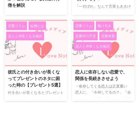
徴を解説
「一目ぼれ」なんて言葉もあるけ
ど 男から見た時の恋愛は、どう
隠れモテの男性 あなたの周りに
見えるのでしょう？ 女性から見
も顔も普通、スタイルも普通、な
た時の恋愛は、どう見えるのでし
のに何故か密かにモテる男性がい
恋愛コラム
結婚とは
恋愛コラム
駆け引き
ょう? 恋愛は、「一目ぼれ」なん
ると思います。 そういう男性の
恋人と仲良くなる秘訣
恋愛中の不安
恋愛体質
て言葉もあるので、なかなか分か
特徴について検証します。 とに
りにくいところもありますが、ま
かく女の子の話を聞く まずその
恋人と仲良くなる秘訣
ずは挨拶を含む「トーク」がなけ
人は女の子が何をされたら嬉しい
れば、何も始まらないと思いませ
かをよく知っています。 女の子
2019/5/11
2019/2/17
んか? 女性の皆さんには賛同いた
はとにかく自分の話を聞いてほし
だけると思いますが、好きになっ
い、共感してほしいと思っていま
彼氏との付き合いが長くな
恋人に依存しない恋愛で、
た男の人には、自分の話を聞いて
す。 ですので徹底的に聞き役に
ってプレゼントのネタに困
関係を長続きさせよう
ほしいし、男の人の心の中も聞い
徹するのです。 しかし聞くだけ
った時の【プレゼント5選】
・依存してくる恋人は正直重い
てみたいじゃないですか。 男性
では相手の気持ちを引くことがで
恋人に、「今何してるの？」「会
付き合いが長くなるとプレゼント
の気持ち 男からすると、好きに
きません。 7：3の法則 7：3の法
いたい」「返事が遅いよ」「返事
のネタに困る！ お付き合いが長
なった女性の前で、ベラベラと喋
則で７を相手に話してもらいま
まだ？」と連呼していませんか？
期間になると、毎回のイベントで
るのはちょっと…という抵抗 ...
す。 初デートでの１例を挙げま
これは正直重いです。 重いとい
贈るプレゼントに困るという経験
す 男：「土日はいつも何し ...
うのは、私の実感で、メールアプ
はありませんか？ 「去年は、時
リを開いたら恋人からのメッセー
計を贈ったから、今年はどうしよ
ジがずらり、着信履歴には恋人か
う？」と悩んでいる人も多いので
らの着信でいっぱい。 これはド
はないでしょうか。 どんなもの