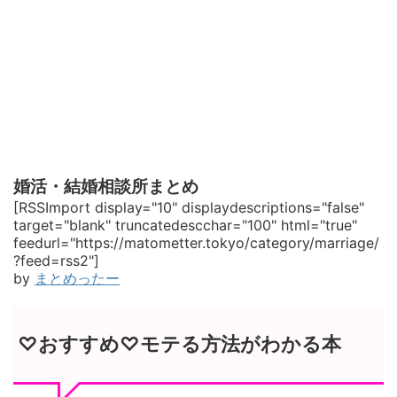
婚活・結婚相談所まとめ
[RSSImport display="10" displaydescriptions="false"
target="blank" truncatedescchar="100" html="true"
feedurl="https://matometter.tokyo/category/marriage/
?feed=rss2"]
by
まとめったー
♡おすすめ♡モテる方法がわかる本