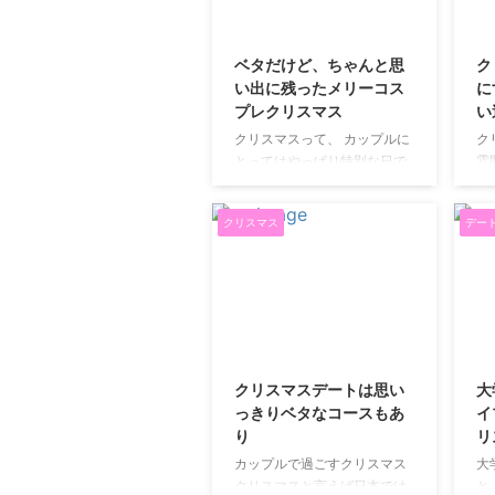
2025/12/23
ベタだけど、ちゃんと思
ク
い出に残ったメリーコス
に
プレクリスマス
い
クリスマスって、 カップルに
ク
とってはやっぱり特別な日で
雰
すよね。 学生のころは特に、
少
この日のためにバイトを増や
ル
クリスマス
デー
したり、 少し背伸びをしてプ
ッ
レゼントを用意したり。 「せ
な
っかくのクリスマスだから」
識
そう思って、みんなそれぞれ
い
頑張ります。 お金をかけなく
な
ても特別にしたい でも正直、
は
2018/12/4
学生の身で豪華なディナーや
て
ホテルはなかなか難しい。 そ
の
クリスマスデートは思い
大
れでも、 思い出にはちゃんと
し
っきりベタなコースもあ
イ
残る一日にしたい。 そんなと
と
り
リ
きに選んだのが、 ちょっとベ
て
カップルで過ごすクリスマス
大
タだけど、 今思うと正解だっ
も
クリスマスと言えば日本では
と
た「クリスマスコスプレ」で
か