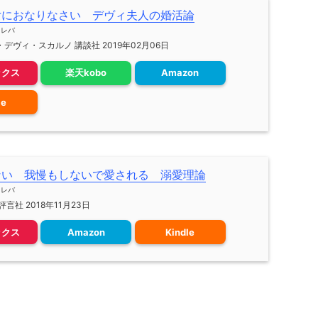
女におなりなさい デヴィ夫人の婚活論
メレバ
デヴィ・スカルノ 講談社 2019年02月06日
ックス
楽天kobo
Amazon
le
ない 我慢もしないで愛される 溺愛理論
メレバ
言社 2018年11月23日
ックス
Amazon
Kindle