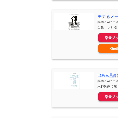
モテるメ
posted with
ヨ
白鳥 マキ ダイ
楽天ブ
Kind
LOVE理
posted with
ヨ
水野敬也 文響社
楽天ブ