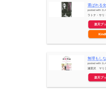
選ばれる
posted with
ヨ
ラトナ・サリ・
楽天ブ
Kind
無理もし
posted with
ヨ
瀬里沢 マリ 評
楽天ブ