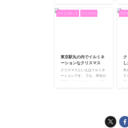
恋人たちのイベントと言って
き
した。 コスプレってちょっと
も
も良いくらいカップルには大
学
恥ずかしい ...
かで
デートスポット
クリスマス
モテ
切な一日です。 日常から開放
イ
された二人が過ごすクリスマ
教
スは意外と普段はしないデー
ポ
トコースを試してみるのも良
パ
いのではないでしょうか。 ク
か
リスマスデートプラン 男性も
で
2018/12/4
女性もいつもより少しオシャ
こ
レをしたらクリスマスの始ま
近
東京駅丸の内でイルミネ
ク
りです。 午前中は映画館や冬
は
ーションなクリスマス
し
の水族館、美術館など普段の
で
クリスマスといえばイルミネ
冬
デートでは訪れないスポット
楽
ーションです。 でも、学生が
て
に行ってみましょう。 新しい
グ
有名なイルミネーションに行
草
レジャーを挟むことで特別感
風
くには車があった方が便利で
飲
がぐっと増します。 イタリア
に
す。 車を運転できない年齢で
に
ンやビストロでランチを楽し
た
ある、また免許を持っていな
女
ん ...
...
いというカップルは、いった
つ
いどこでイルミネーションを
愛
楽しむことができるのでしょ
に
うか。 それは、東京駅の丸の
男
内イルミネーションです。 若
な