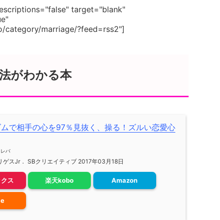
scriptions="false" target="blank"
ue"
o/category/marriage/?feed=rss2"]
法がわかる本
ズムで相手の心を97％見抜く、操る！ズルい恋愛心
メレバ
ゲスJr． SBクリエイティブ 2017年03月18日
ックス
楽天kobo
Amazon
le