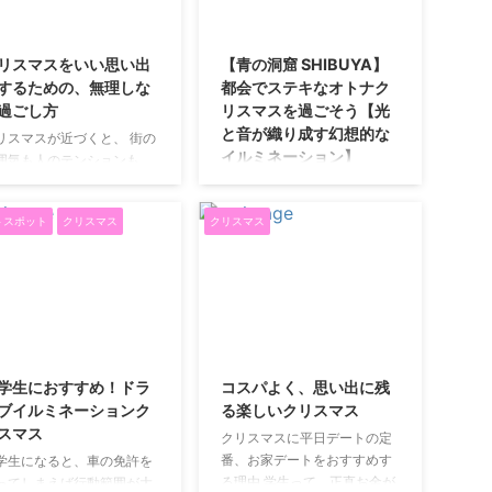
2025/12/23
2018/12/11
リスマスをいい思い出
【青の洞窟 SHIBUYA】
するための、無理しな
都会でステキなオトナク
過ごし方
リスマスを過ごそう【光
と音が織り成す幻想的な
リスマスが近づくと、 街の
イルミネーション】
囲気も人のテンションも、
しずつ変わってきます。 イ
カップルにとって最高の季節
ミネーションが増えて、 カ
クリスマスといえば、たくさ
トスポット
クリスマス
クリスマス
プルの姿も目につくように
んのイルミネーションを見
り、 「どう過ごすか」を意
て、寒い中カップルがお互い
し始める人も多いのではな
に手を繋ぎながら暖を感じて
でしょうか。 クリスマスに
イチャイチャするカップルに
ると変わる空気 クリスマス
とって最高の季節です。 しか
、 自然と「特別な日」とし
し、悩ましいのが、クリスマ
2018/12/4
2018/12/4
扱われやすい季節です。 そ
ス当日のイルミネーションス
分、 ・何かしなきゃ ・失敗
ポットの混雑です。 あまりに
学生におすすめ！ドラ
コスパよく、思い出に残
たくない ・思い出に残るこ
も多くの人がいると、せっか
ブイルミネーションク
る楽しいクリスマス
をしなきゃ と、少し気負っ
く二人のクリスマスに落ち着
スマス
クリスマスに平日デートの定
しまうこともあります。 で
きが持てません。 また、帰り
番、お家デートをおすすめす
学生になると、車の免許を
実は、 思い出に残るかどう
は確実に満員電車になりま
る理由 学生って、正直お金が
ってしまえば行動範囲が大
は、 イベントの派手さより