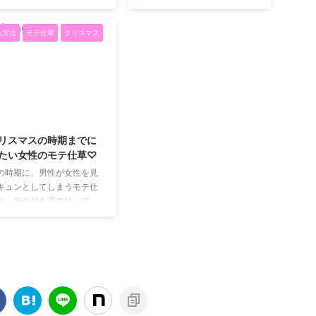
す。 青の洞窟 SHIBUYA そこ
なくてデートをするにも一苦
く広がります。 そこで、大
、 その時間をどう過ごした
でオススメなのが、渋谷の
労ですよね。 クリスマスに
生カップル必見のドライブ
決まる ...
『青の洞窟 SHIBUYA』です。
る方法
モテ仕草
クリスマス
は、カップル恒例のプレゼン
ルミネーションデートをお
渋谷なら店が多くあり、予約
ト交換もあり、クリスマス当
えいたします。 おすすめス
もそんなに苦しくあり ...
日より前から出費がかさみま
ットは、あしかがフラワー
す。 そんな金欠カップルにオ
ークです。 東京の都心の方
ススメなのが、お家で鍋パー
らなら、高速に乗ることが
ティークリスマスです。 クリ
きるなら1時間半程度で行く
2018/12/4
スマスはイルミネーションを
とができます。 思ったより
見て、豪華なチキンを食べる
く感じますね。 ドライブに
リスマスの時期までに
だけではありません。 それ
クリスマス要素もいっぱい
たい女性のモテ仕草♡
に、クリスマス当日はイルミ
す。 ドライブというだけで
の時期に、男性が女性を見
ネーションスポットには多く
しいのに、クリスマスソン
キュンとしてしまうモテ仕
の人が集まり、なかなか落ち
をかけて、車をクリスマス
は、服の袖を手で持って、
着くこともできず、帰り道も
に飾り付けすれば、目的地
み物を両手で持っている時
苦労することでしょう。だっ
着くまでも楽しいです。 ま
キュンとしてしまいます。
たら当日は ...
、あしかがフラワーパーク
性の仕草では、袖を手に持
ことが多いので、とても可
らしく見えますね。 寒い日
こんなモテ仕草をしたら、
性はメロメロになるに違い
いです。 小柄の女の子にこ