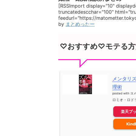
[RSSImport display="10" displayde
truncatedescchar="100" html="tr
feedurl="https://matometter.toky
by
まとめったー
♡おすすめ♡モテる方
メンタリ
理術
posted with
ヨ
ロミオ・ロドリ
楽天ブ
Kind