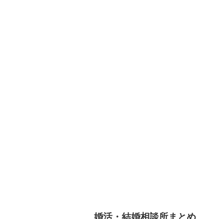
い頃はなかなか足を踏み込む
ん
ことができない丸の内です
し
が、せっかくのクリスマスで
男
す。 すこしのぞいて見てはい
時
かがでしょうか？ 毎年テーマ
れ
は変わりますが、各ビルがイ
し
ルミネーションをしていて、
い
駅も綺麗に光り輝いていま
で
す。 ま ...
いと
婚活・結婚相談所まとめ