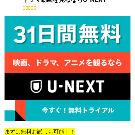
んて事実は許
も涙無しには見
告動画は１００
すようなヘア
ませんよね。
れません。 ここ
万回再生をゆう
タイルが特徴
人の間を邪魔
からは、ネタバ
に越えていまし
でした。 中学
るお母さんは
レ ここからは、
た。 ハッピーエ
日記では、教
るで悪者みた
ネタバレを含み
ンドじゃない
役ということ
にも見えてし
ます。 警察沙汰
と、年を越せな
先生スタイル
います。 でも
になった聖と晶
い！そんな声も
なる時には有
 ...
は、 ...
ネットでは出て
架純さん ...
いまし ...
まずは無料お試しも可能！！