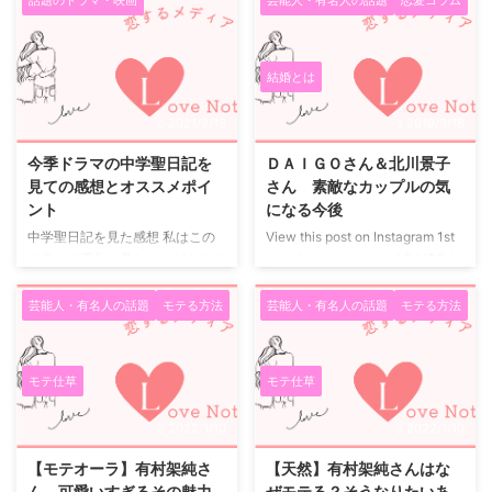
結婚とは
2021/2/13
2019/3/18
今季ドラマの中学聖日記を
ＤＡＩＧＯさん＆北川景子
見ての感想とオススメポイ
さん 素敵なカップルの気
ント
になる今後
中学聖日記を見た感想 私はこの
View this post on Instagram 1st
ドラマの原作は見たことがありま
wedding anniversary!! DAIGOさ
せん。 そんな原作を知らない私
ん(@daigo_breakerz_)がシェア
でも十分に楽しめるドラマです。
した投稿 - 2017年 1月月11日午前
芸能人・有名人の話題
モテる方法
芸能人・有名人の話題
モテる方法
恋愛ドラマの王道と言っても良い
5時08分PST ビッグカップルの交
くらい、主人公を含めさまざまな
際報道 2人の交際は、久々のビッ
登場人物の恋愛を上手に描かれた
グカップル誕生ということでスポ
モテ仕草
モテ仕草
ドラマだと思います。 主人公で
ーツ誌でも大々的に取り上げられ
ある聖が教え子の黒岩君と恋愛を
ました。 北川景子さんは超売れ
2022/1/10
2022/1/10
してしまう話ではありますが、未
っ子の女優さん、報道後マスコミ
成年との恋愛であり、社会的には
にどんな対応をするのかと思って
【モテオーラ】有村架純さ
【天然】有村架純さんはな
許された恋愛ではないことから、
いたら隠れたり逃げたりせず、わ
ん、可愛いすぎるその魅力
ぜモテる？そうなりたいあ