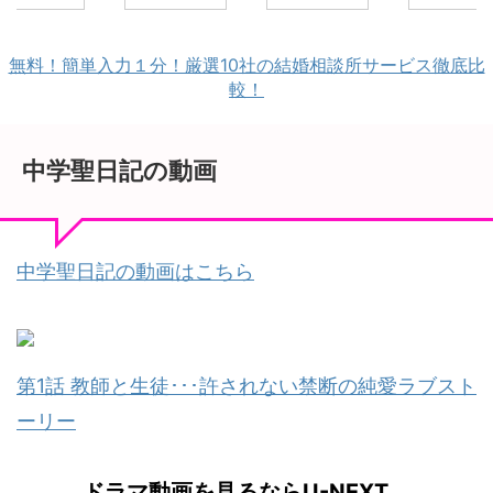
は間違ってい
中学聖日記の最
記。 その中学聖
役が多かった
こと、そう思
終回は、視聴者
日記の最終回
すが、中学聖
つつも何だか
の大半が聖と晶
は、視聴者の注
記では生徒と
無料！簡単入力１分！厳選10社の結婚相談所サービス徹底比
援せずにはい
のもとがしい関
目を集めまくっ
をして、婚約
較！
れませんでし
係がハッピーエ
ていました。 神
もフッてしま
。 聖がしてい
ンドとなる事を
回の９話から一
というちょっ
ことは大人と
待っていたと思
転して、１０話
驚きの役どこ
て間違ってい
います。 私が、
は非常に、この
です。 脱清純
中学聖日記の動画
ことは確かで
聖ならこんなに
ドラマファンに
で、今までは
。 気持ちに流
惹かれた好きな
とってはとてつ
ァンではなか
れても、大人
人を忘れて次の
もなく辛い展開
た人からも評
というのなら
ステップに！な
が続き、「中学
が高くなりま
中学聖日記の動画はこちら
えてはいけな
んて絶対にすぐ
聖日記の最終回
た。 難しい役
一線がありま
出来ないなと思
には、主役２人
ころでしたが
よね。 二人が
いました。 晶に
のハッピーエン
見事な演技で
ッピーエンド
親に反対された
ドが見れるの
た。 最終回の
終るのかとて
くらいで、すぐ
か？」というド
ストシーンは
気になりまし
に身を引くなよ
ラマファンの大
象的でしたね
第1話 教師と生徒･･･許されない禁断の純愛ラブスト
。 母親からみ
なんて思いなが
きな不安の中、
一つ結びにな
ーリー
二人 母親から
ら、始まりから
あちこちで最終
た有村架純が
たら、若い女
終わりまで、一
回の予想と妄想
愛い 有村架純
師が可愛い息
気に楽しめる内
が繰り広げら
んと言うとい
ドラマ動画を見るならU-NEXT
を誘惑した！
容でした。 しか
れ、最終回の予
も顔の輪郭を