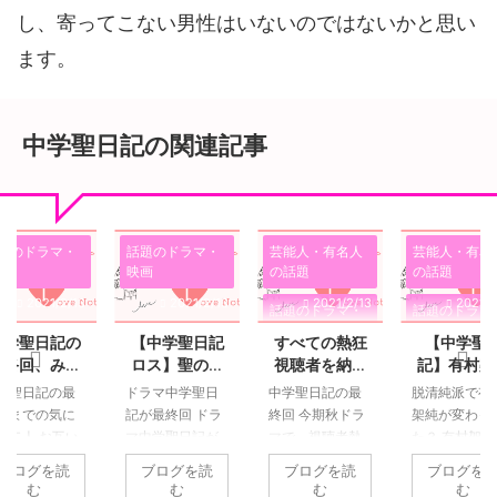
し、寄ってこない男性はいないのではないかと思い
ます。
中学聖日記の関連記事
題のドラマ・
話題のドラマ・
芸能人・有名人
芸能人・有名
画
映画
の話題
の話題
2021/2/13
2021/2/13
2021/2/13
2021/2
話題のドラマ・
話題のドラマ
映画
映画
中学聖日記の
【中学聖日記
すべての熱狂
【中学聖
最終回、みん
ロス】聖の気
視聴者を納得
記】有村架
恋愛中の不安
モテる方法
なハッピーエ
持ちが切ない
させ、幸せに
さんがどう
学聖日記の最
ドラマ中学聖日
中学聖日記の最
脱清純派で有
ンドになれる
涙の中学聖日
させ、最高の
てモテる
回までの気に
記が最終回 ドラ
終回 今期秋ドラ
架純が変わっ
の？ってドキ
記の最終回
結末だった中
か？その理
る二人 お互い
マ中学聖日記が
マで、視聴者熱
た？ 有村架純
ドキしながら
学聖日記の最
は？【聖ち
き同士でも、
いよいよ最終回
堂々の１位を獲
んは今までは
ブログを読
ブログを読
ブログを読
ブログを
見ました
終回。
ん】
のしてきたこ
を迎えました。
得した中学聖日
純なイメージ
む
む
む
む