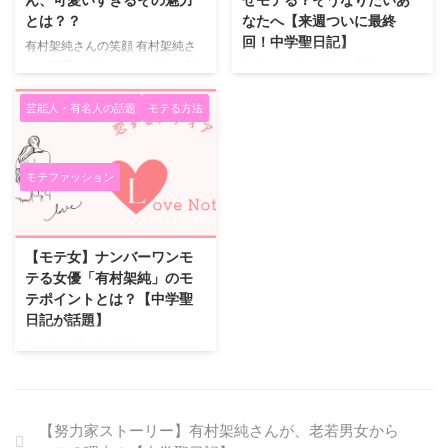
さまざまな困難を乗り越えていく
りとオープンに。イベントに出演
とは？？
なたへ【来週ついに最終
ストーリーがなんとも言えないく
した際にも報道陣から現在 ...
回！中学聖日記】
有村架純さんの笑顔 有村架純さ
らい切ないラブストーリーのよう
ん、可愛いですよね。 女性の私
出典：8.2秒の法則：男性が女性
に感じます。 自分の好きになっ
から見ても、とても可愛らしくて
を8.2秒見つめていたら、もう恋
てはいけない相手への好きだと ...
ファンになりました。 顔立ちに
に落ちている？「有村架純と見つ
芸能人・有名人の話題
モテる方法
品があり、笑顔がとてもキュート
めあう動画」公開！ 有村架純さ
で守ってあげたくなります。
んはモテる 有村架純さんは今現
(*^o^*) 有村架純さんがモテる理
在、日本でも最も人気がある女優
モテファッション
由は、あのサラサラのヘアに、頬
の一人でもあります。 特に男性
っぺたが柔らかそうでまるでマシ
にモテます。 （その分女性の評
2023/5/20
ュマロ (o^^o) 思わずそっと手で
価は、やっかみも含んで今ひとつ
触れてみたくなる様なそんな綺麗
かもしれません） その秘密はな
【モテ女】ナンバーワンモ
なお肌をされてます。 少し眠た
んなのでしょうか。 以下をポイ
テる女優「有村架純」のモ
そうな感じもまた愛されキャラで
ント2点を記載します。 モテる容
テポイントとは？【中学聖
す。 私も有村架純さんみたいな
姿 一つ目の秘密は「モテる容
日記が話題】
顔で生まれていたら…（笑） 人生
姿」です。モテるためには容姿が
大人気女優の有村架純さんはモテ
一度でいいからチヤホヤされたか
いい事は重要な要素ですが、有村
女 映画やドラマに引っ張りだこ
ったです（≧∇≦ ...
架純さんには独特の容姿の魅力が
の最近の大人気女優有村架純さ
あります。 女性向けのファ ...
ん、なぜ彼女はこんなに男女問わ
ず多くの方にモテるのか？ 誰も
【努力家ストーリー】有村架純さんが、老若男女から
が真似したくなる有村架純さんの