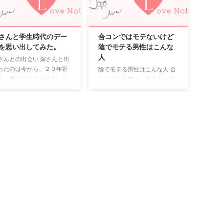
っと同じ仕事をしていたの
らうこともしばしばありま
、その間は自分は色々な出
す。 でも軽く付き合っている
2019/5/11
2019/2/17
いを求める為合コンとかい
感じがあり、それを同級生の
まくっていたから奥さんの
友人・桐谷美樹は良く思って
さんと学生時代のデー
合コンではモテないけど
とを１つの出会いと感じる
いません。 「もっと女の子と
を思い出してみた。
陰でモテる男性はこんな
と無く生活していました。
は誠実に付き合うべきだ！」
人
さんとの出会い 嫁さんと出
さんの方も付き合っている
と主張しますが、全然響きま
ったのは今から、２０年近
陰でモテる男性はこんな人 合
がいました。 それでは何故
せん。 むしろ同じ同級生の寅
前。東京でアルバイトして
コンをした時に、全くさっぱ
さんと結婚出来たかという
丸太郎はもっとちゃらちゃら
た時の仲間に呼ばれた合コ
りだったと思うことがありま
、奥さんが2年くらい付き
しているので、合コンの計画
でした。その日は、人数合
す。 そんな時、自分はやっぱ
っている方と別れるとき相
を一緒に行うことも ...
せで人が足りないからと呼
りモテないとがっかりしてし
乗 ...
れて行ってみると、男の人
まうことも。 そんなにがっか
の方が3人多い状況でなん
りすることはありません。 そ
呼んだんだよと思いながら
れは、合コンでは見た目でか
加したことを今でも覚えて
っこいい人がもてることが多
ます。 結果的にはその合コ
いのですが、実は女性が求め
で嫁に巡り合えたことは感
ているのはそんな男性ではな
していますが(笑) 思い出に
いのです。付き合うとなる
るデート ここからタイトル
と、別の男性をのぞむことが
ある学生時代のデートを思
多いのです。それは陰でモテ
出して書いていきたい思い
るような、そんな男性なんで
す。 初めてデートしたの
すね。その男性についてご紹