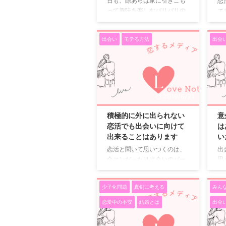
日も、隙あらば家に引きこも
恋
って趣味を楽しむバリバリの
て
インドア派です。 外に出ない
コ
ので当然出会いもありませ
ー
出会い
モテる方法
出会
ん。しかしだんだんと周りに
ど
彼氏持ちが増えてきたため、
い
一時期は焦って、誘われた合
が
コンに片っ端から参加して出
返
会いを求めました。 出不精に
ま
加え大人数でワイワイという
は
2019/6/21
のが苦手だった私にとって、
り
合コンはあまり面白いもので
た
積極的に外に出られない
意
はなく、趣味が合う人との出
て
恋活でも出会いに向けて
は
会いも少なくてあまりうまく
1
出来ることはあります
い
いきませんでした。 そのため
い
恋活と聞いて思いつくのは、
出
開き直って再びインドアに舞
も
合コンだったり出会いのパー
思
い戻っていた私でしたが、1年
味
ティーだったり、外に積極的
し
ほど前に、友人にマッチング
男
に出て行く事が思いつきま
い
アプリの利 ...
づ
少子化問題
真剣に考える
みん
す。 しかしながら、外に積極
い
...
的にという時点で一歩踏み出
う
恋愛中の不安
結婚とは
出会
せない方って多いのではない
出
でしょうか。 理由はさまざま
手