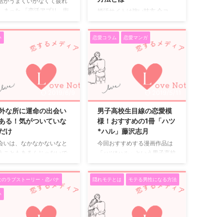
活がうまくいかなくて疲れ
しまった 「恋活アプリ、街
婚活サイトは強い味方 合コ
ン、合コン、恋活パーティ
ン、婚活パーティ、お見合い
など恋活を頑張っているけ
など様々な婚活手段がある中
い
恋愛コラム
恋愛マンガ
、なかなか彼氏ができな
で婚活が上手くいかず行き詰
」 「出会えるけど、その後
った時、web上でやりとりが
続かない。付き合えない。
できる婚活サイトは強い味方
事が来なくなる」 恋活がう
になってくれます。 婚活サイ
くいかなくて疲れる気持ち
トのメリットとは 婚活サイト
私も経験者なのでよくわか
の一番のメリットは、異性の
2019/6/9
2019/5/11
ます。 そこで、恋活に疲れ
紹介数の母数が他の婚活手段
私が実際にしたことについ
と桁違いに大きいことです。
外な所に運命の出会い
男子高校生目線の恋愛模
お話ししたいと思います。
合コンなら1度に知り合える異
ある！気がついていな
様！おすすめの1冊「ハツ
. 趣味に打ち込む 彼氏が欲し
性はせいぜい2～3人 婚活パー
だけ
*ハル」藤沢志月
という想いが強すぎて焦り
ティは多くて30人程 お見合い
会いは、なかなかないなと
今回おすすめする漫画作品は
あったのですが、「私の趣
は1対1 婚活サイト以外の方法
うこともあるんじゃないで
「ハツ*ハル」という男子高校
は彼氏しかない」と思うと
では、自分にぴったりの相手
ょうか。 特に出会いが欲し
生が主人公の物語です。 どん
性が引いてしまうことに気
を見つけるには一度に知り合
とか考えて行動に起こして
な物語なのか、お伝えします(
きました。 そこで私の趣味
える異性の数が限られていま
なのラブストーリー・恋バナ
隠れモテとは
モテる男性になる方法
るときに特にそんな風に思
•̀∀•́ )✧ あらすじ 主人公の一
す。 ところが、婚活 ...
ことがあります。 今は結婚
ノ瀬海は、高校入学したばか
い
来ていますが、その結婚相
り。 見た目はイケメンなの
は職場の同僚です。 数年間
で、女の子から声を掛けても