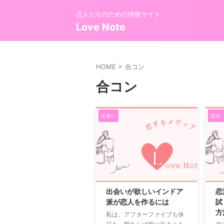
恋人たちのための情報サイト
Love Note
HOME
>
合コン
合コン
出会い
恋活
2019/12/29
出会いが欲しいインドア
恋
派が恋人を作るには
試
方
私は、アフターファイブも休