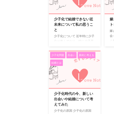
です。 だいたい、外に積極的
ず
に出られる方はそれだけで出
に
2019/5/11
会いの機会も多くチャンスも
会
多いですね。 恋活中なのに、
き
少子化で結婚できない近
嫁
外に出るのは苦手でどうして
こ
未来について私の思うこ
ト
も出会いのチャンスが少ない
こ
と
嫁
方。そんな方でも出来る恋活
奥
会
少子化について 近年特に少子
が有ります。 出会いとは自ら
方
く
化が進んでおり、特に少子高
出て行って恵まれるモノと、
奥
い
齢化が急加速で進んでおりま
相手の方から距離を縮めて来
と
ン
す。 日本の超高齢化社会の水
る出会いもあります。 外に出
合
少子化問題
出会い
真剣に考える
わ
準である20％程度を大きく超
られ ...
談に
ば
えて現在では26％に高齢化の
結婚とは
数
波が押し寄せております。 昭
で
和と平成の比較 結婚を気にい
参
ざ子供を作ろうと思っても、
い
主人の収入が安定しない、周
2018/12/27
ン
りが少子化で一人っ子が多い
謝
ので経済的にも不安なので結
少子化時代の今、新しい
残
婚をしても、一人っ子の夫婦
出会いや結婚について考
に
も特に首都圏では多いと聞き
えてみた
い
ます。 また、結婚して子供を
少子化の原因 少子化の原因
ま
産めよ増やせよと言う昭和時