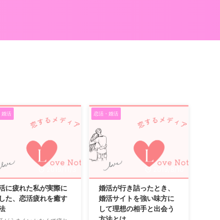
・婚活
恋活・婚活
2019/11/3
2019/8/10
活に疲れた私が実際に
婚活が行き詰ったとき、
した、恋活疲れを癒す
婚活サイトを強い味方に
法
して理想の相手と出会う
方法とは