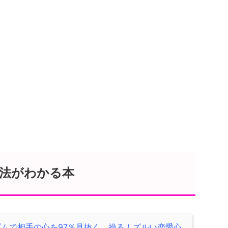
法がわかる本
ズムで相手の心を97％見抜く、操る！ズルい恋愛心