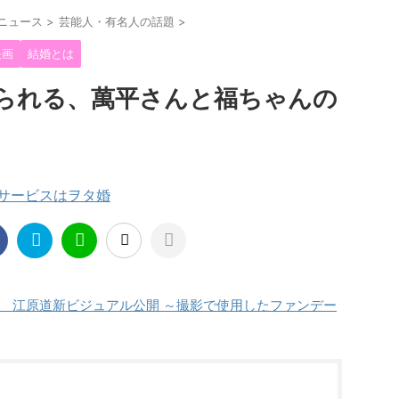
ニュース
>
芸能人・有名人の話題
>
映画
結婚とは
られる、萬平さんと福ちゃんの
援サービスはヲタ婚
 江原道新ビジュアル公開 ～撮影で使用したファンデー