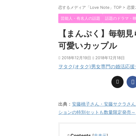
恋するメディア「Love Note」TOP
>
恋愛
芸能人・有名人の話題
話題のドラマ・
【まんぷく】毎朝見
可愛いカップル
2018年12月19日
2018年12月18日
ヲタク(オタク)男女専門の婚活応
出典：
安藤桃子さん・安藤サクラさん
ションの特別セットも数量限定発売～
Contents
[
非表示
]