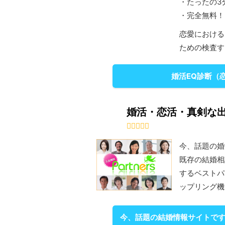
・たったの3
・完全無料！
恋愛における
ための検査す
婚活EQ診断（
婚活・恋活・真剣な出
今、話題の婚
既存の結婚相
するベストパ
ップリング機
今、話題の結婚情報サイトです