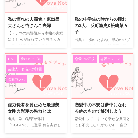
す。 電話には出てくれないの
ン以来、大人の学び直し、通信制
2019/6/17
2019/5/11
で、ひたすらLINEで謝り続けま
大学、ビジネススクール、大学
した。 なるべく誠実にどこが悪
院、専門職大学、資格取得、生涯
私の憧れの夫婦像・東出昌
私の中学生の時からの憧れ
かったから謝る。 今後はどのよ
学習など学びを通したスキルアッ
大さんと杏さんご夫婦
の2人、反町隆史&松嶋菜々
うにする、などとまるで仕事で謝
プに関心のある多くのユーザーに
子
【ドラマの夫婦役から本物の夫婦
罪するときのような内容でLINE
ご利用いただいております。
に！】 私が憧れている有名人カ
出典：「効いたよね、早めのパブ
を送り続けました。 しかしあま
「リカレント教育」を一言で言う
ップルは俳優の東出昌大さんと女
ロン」でおなじみ！松嶋菜々子さ
りにも堅苦しくなってはいけな ...
と「学び直し」のことです。 社
優の杏さんです。 お二人は2013
ん&阿由葉さら紗ちゃん出演／家
会に出た後も、必要に応じて教育
年に放送されたNHK朝の連続テ
族の愛情を描いたスペシャルムー
LINE
憧れカップル
恋愛中の不安
恋愛ニュース
機関に戻り、新たな知識や教養を
レビ小説『ごちそうさん』におい
ビーを公開 パブロン発売 90周年
身につけ、また社会へと戻ってい
芸能人・有名人の話題
て夫婦役で共演しました。 そし
記念ムービー「家族のかぜと向き
く。 この循環 ...
て、2015年に実生活でも結婚さ
合って90年」 出典：右京＆冠城
恋愛コラム
れたのです。 【毎日欠かさず観
になれるファッションコーデやあ
ていた朝ドラ『ごちそうさん』】
の人達の対談も！ 『オフィシャ
2019/5/11
2019/3/26
私は朝ドラ『ごちそうさん』を毎
ルガイドブック 相棒-劇場版IV-首
日欠かさず観ていました。 この
都クライシス 人質は50万人！ 特
億万長者を射止めた最強美
恋愛中の不安は夢中になれ
朝ドラを観ていた当時、私は第二
命係 最後の決断 ＆ シーズン
女剛力彩芽の魅力とは
る他のもので解消しよう
子を出産しました。 ドラマの中
14・15』本日発売 ドラマの
出典：剛力彩芽が雑誌
恋愛中って、すごく幸せな反面と
で最初は居候中の大学生とその居
GTO！ 私はドラマのGTOを見て
「OCEANS」に登場 有言実行し
ても不安になりがちです。 自分
候先の娘だった東出さんと杏さ
いました。 主演の反町隆史さん
てきた芸能活動15年触りたくなる
はこんなに相手の事を思っている
ん。その二人が恋仲になっ ...
はかっこよく、松嶋菜々子さんは
背中も披露。「#TATERUガール
のに、相手の気持ちは目に見えな