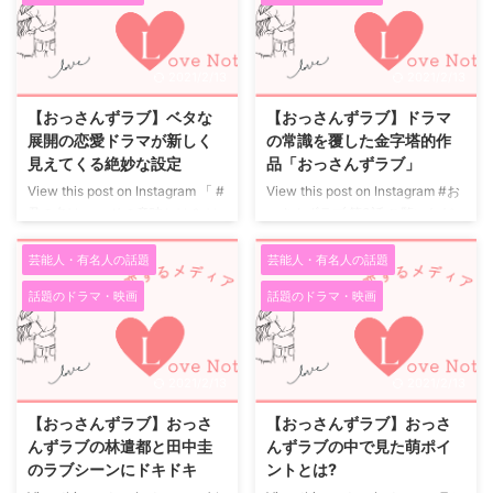
者へのさりげない気遣いです。
もう50歳になるはずなのに、い
モテる人は、普段そんなふうに見
つまでも絵になり過ぎな上に、ラ
えなくても、自分が落ち込んでい
ブラブビームが永遠に続いている
2021/2/13
2021/2/13
る時に気の利いた一言を掛けてく
感じで、もう羨ましいと言ったら
れたり、ちょっとしたお菓子を差
ありゃしません。 いつも、うち
【おっさんずラブ】ベタな
【おっさんずラブ】ドラマ
し入れしてくれたり、小さなメッ
もいつまでもこんな夫婦で、いら
展開の恋愛ドラマが新しく
の常識を覆した金字塔的作
セージカードをそっと机の上に置
れたらいいなぁと思っています。
見えてくる絶妙な設定
品「おっさんずラブ」
いてくれたりします。 それも押
天皇陛下夫婦と同じくらい、安心
View this post on Instagram ‪「 #
View this post on Instagram #お
し付けがましくでなく、あくまで
感のある夫婦の愛を感じます。
君の名は。 」その意味とは？‬ ‪は
っさんずラブ 第3話 ご覧いただ
さりげなく。 モテる人はそうい
江口洋介と言えば、ドラマひとつ
るたん、板挟みでパニック！‬ ‪謎
きありがとうございました?‍
来
う何 ...
...
めいてる主任、激怒？‬ ‪#田中圭 #
週放送の第4話「第三の男」は…
芸能人・有名人の話題
芸能人・有名人の話題
吉田鋼太郎 #林遣都 #眞島秀和‬ ‪#
春田をめぐる恋愛事情に新たな急
話題のドラマ・映画
話題のドラマ・映画
おっさんずラブ‬ ‪#第3話 #今夜11
展開が
第三の男、武川政宗始
時15分〜‬ ‪#あと30分だお?‬ 【公
動...!? さらに、居酒屋わんだほう
式】おっさんずラブ?ドラマアカ
が閉店の危機に？ #田中圭 #吉田
ウントさん(@ossanslove)がシェ
鋼太郎 #林遣都 #眞島秀和 #来週
2021/2/13
2021/2/13
アした投稿 - 2018年 5月月5日午
もお楽しみに 【公式】おっさん
前6時46分PDT 特に期待してい
ずラブ?ドラマアカウントさん
【おっさんずラブ】おっさ
【おっさんずラブ】おっさ
ないで見始めたおっさんずラブ
(@ossanslove)がシェアした投稿
んずラブの林遣都と田中圭
んずラブの中で見た萌ポイ
私の中でドラマは、だいたい見た
- 2018年 5月月5日午前8時02分
のラブシーンにドキドキ
ントとは?
い内容が決 ...
PDT 春田派、牧派、部長派、主