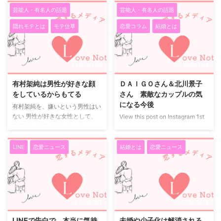
美人でスタ ...
ズ」で語る仕事とプライベート
いのでちょっとした事で不安にな
芸能人・有名人の話題
芸能人・有名人の話題
超大物カップルといえば 最近世
ってしまうんですね。 でも、そ
隠れモテとは
モテ仕草
恋愛コラム
結婚とは
間を賑わせている超大物カップル
んなに相手の気持ちばかり気にし
といえば誰もがこの2人を思い浮
てあたふたしてるのって疲れま
かべるのではないだろうか。 言
す。 不安になるのは、相手に飽
わずと知れた日本最大手の通販ア
きられないかフラれないかと思う
2022/1/10
2019/3/18
パレルブランド「ZOZOTOWN」
からですが、相手に気に入られる
社長の前澤友作氏と大人気女優・
かどうかばかり心配してたら自分
有村架純は男性が好きな顔
ＤＡＩＧＯさん＆北川景子
剛力彩芽。 世の中の反応は 世の
はどこに行っちゃうんでしょう。
をしているからもてる
さん 素敵なカップルの気
男性は、 「剛力彩芽と付き合え
恋愛で不安になってるのって少し
になる今後
有村架純を、嫌いという男性はい
て羨ましい」 などと彼に嫉妬を
なら可愛いけれど、あまり続くと
ない 男性が好きな女性として、
View this post on Instagram 1st
する一方、世の女性は、 「お金
重いです。 不安になる暇がある
圧倒的に人気があるのはなんとい
wedding anniversary!! DAIGOさ
持ちの男を捕まえた」 「 ...
なら、もっと他に自分のやりたい
っても有村架純です。 有村架純
ん(@daigo_breakerz_)がシェア
...
を、嫌いという男性はいないので
した投稿 - 2017年 1月月11日午前
LINE
恋愛ニュース
結婚とは
恋愛ニュース
はないでしょうか。 それぐら
5時08分PST ビッグカップルの交
い、男性が好きな女性ということ
際報道 2人の交際は、久々のビッ
がわかります。 有村架純は美人
グカップル誕生ということでスポ
というよりも圧倒的に可愛い そ
ーツ誌でも大々的に取り上げられ
の理由としては、有村架純はなん
ました。 北川景子さんは超売れ
2019/3/1
2019/2/28
と言っても可愛いということがあ
っ子の女優さん、報道後マスコミ
りますね。 美人でもあるんです
にどんな対応をするのかと思って
LINEで告白で、本当に気持
未婚や少子化は解消される