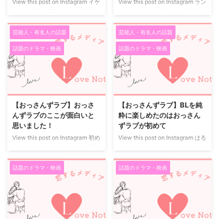
View this post on Instagram イケ
View this post on Instagram ラン
任派で ...
メンでドSな後輩からも… #恋の
チタイムだお? はるたんが大好物
ライバルは #林遣都 #まさに #未
の唐揚げをあまりに美味しそうに
曾有の #モテ期到来 #おっさんず
食べるので、皆さまにもおすそ分
芸能人・有名人の話題
芸能人・有名人の話題
ラブ #4月21日スタート #いよい
け? #でも #部長の手作り弁当と
話題のドラマ・映画
話題のドラマ・映画
よ明日
#田中圭 #林遣都 #吉田
#牧ごはん #両方食べられるのは
鋼太郎 #放送開始まであと1日
#この地球上で #はるたんだけ #
【公式】おっさんずラブ?ドラマ
おっさんずラブ 【公式】おっさ
アカウントさん(@ossanslove)が
んずラブ?ドラマアカウントさん
2021/2/13
2021/2/13
シェアした投稿 - 2018年 4月月
(@ossanslove)がシェアした投稿
19日午後7時06分PDT おっさん
- 2018年 5月月1日午後7時47分
【おっさんずラブ】おっさ
【おっさんずラブ】BLを純
ずラブの牧を演じる林遣都君 お
PDT おっさんずラブで初めて見
んずラブのここが面白いと
粋に楽しめたのはおっさん
っさんずラブというと主演の春田
かけた主人公を演じる田中圭さ
思いました！
ずラブが初めて
を演じる田中圭や、部長役を演じ
ん。 主役なのにぜんぜん格好良
View this post on Instagram 初め
View this post on Instagram はる
る吉田 ...
くないと思いきや、非 ...
ての2ショットは、こうして撮影
たんとちずちゃん? 恋心に気づく
していました。劇中では部長の不
のが遅かった幼馴染同士。伝えた
意打ち自撮り攻撃に戸惑うはるた
い気持ちがあるなら、今伝えなき
話題のドラマ・映画
話題のドラマ・映画
んでしたが、撮影中の田中圭さん
ゃ? #田中圭 #内田理央 #おっさ
は心なしか嬉しそうなご様子でし
んずラブ 【公式】おっさんずラ
た? #はるたん #部長 #初めての2
ブ?ドラマアカウントさん
ショット #撮影風景をこっそり盗
(@ossanslove)がシェアした投稿
撮 #連写しちゃったので #全部載
- 2018年 6月月2日午後9時37分