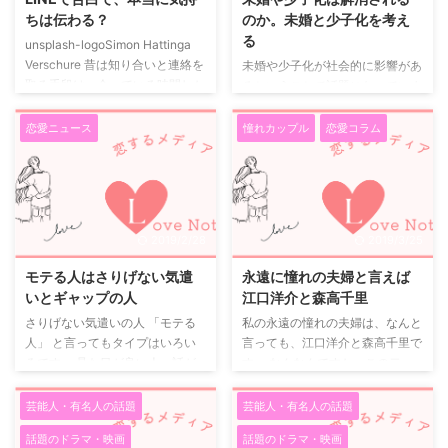
が、美人というよりも圧倒的に可
いたら隠れたり逃げたりせず、わ
ちは伝わる？
のか。未婚と少子化を考え
愛いという、そんな言葉が合うの
りとオープンに。イベントに出演
る
unsplash-logoSimon Hattinga
です。 男性としては、もちろん
した際にも報道陣から現在 ...
Verschure 昔は知り合いと連絡を
未婚や少子化が社会的に影響があ
美人も好きですがそれよりも可愛
取る手段は、会っている時間しか
るということで話題になっていま
いという女性が好きという人が多
ありませんでした。 技術の進歩
す。 未婚の成人が増え、結果的
い ...
によって、直接会わなくても固定
に少子化が進んでいるのもありま
恋愛ニュース
憧れカップル
恋愛コラム
電話で連絡をとれるようになり、
すが、結婚していても、経済的な
更にはメールの文字で、今では
事や、子育てするにあたって、子
LINEで1秒足らずで相手にメッセ
どもを持ちにくいゆえに少子化に
ージが届くようになりました。
なっている場合もあります。 未
人に自分の思いを伝えることは、
婚を解消するには、昔ながらのお
2019/2/28
2019/3/25
文字に乗せてしまえばLINEで一
見合いの機会をもっと持ちやすく
瞬で伝えられるような時代です。
したら良いと考えます。 しかも
モテる人はさりげない気遣
永遠に憧れの夫婦と言えば
そんな便利ツールで、気になって
30代までの早い段階で、カジュ
いとギャップの人
江口洋介と森高千里
いる相手に告白をしようとしてい
アルにお見合いができるような環
さりげない気遣いの人 「モテる
私の永遠の憧れの夫婦は、なんと
るあなた、本当にあなたの気持ち
境になればよいと思うのです。
人」 と言ってもタイプはいろい
言っても、江口洋介と森高千里で
は伝わりますか？ ...
そして、結婚とは、生活を夫婦で
ろです。 見た目が良い人、話が
す。 なんなんですか、この二
作っていくことが基本で、そこか
面白い人、抱擁力がある人、
人！あまりにもお似合い過ぎて呆
ら家族を増やしていくことだと、
等々。 ですが多種多様の「モテ
れます。 この二人だけは、ずっ
...
芸能人・有名人の話題
芸能人・有名人の話題
る人」に共通する傾向のようなも
と上手く行って欲しいと切に思っ
話題のドラマ・映画
話題のドラマ・映画
のがあります。それは第一に、他
ています。 そもそもこの二人、