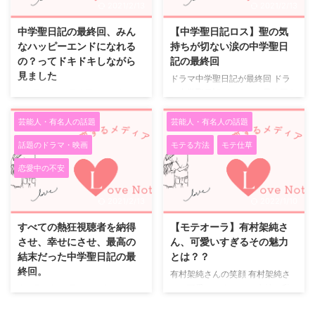
2021/2/13
2021/2/13
せちゃいます #田中圭 #吉田鋼太
PDT おっさんずラブを見始めた
郎 #おっさんずラブ 【公式】お
きっかけ 深夜放送のドラマでし
中学聖日記の最終回、みん
【中学聖日記ロス】聖の気
っさんずラブ?ドラマアカウント
たが人気が高く、年末には特番で
なハッピーエンドになれる
持ちが切ない涙の中学聖日
さん(@ossanslove)がシェアした
再放送されるほど大ブレイクを果
の？ってドキドキしながら
記の最終回
投稿 - 2018年 4月月28日午後9時
たしたおっさんずラブ。 もとも
見ました
ドラマ中学聖日記が最終回 ドラ
43分PDT お ...
とおっさんずラブを見始めたきっ
マ中学聖日記がいよいよ最終回を
中学聖日記の最終回までの気にな
か ...
迎えました。 中学聖日記の最終
る二人 お互い好き同士でも、聖
回は、視聴者の大半が聖と晶のも
のしてきたことは間違っているこ
芸能人・有名人の話題
芸能人・有名人の話題
とがしい関係がハッピーエンドと
と、そう思いつつも何だか応援せ
話題のドラマ・映画
モテる方法
モテ仕草
なる事を待っていたと思います。
ずにはいられませんでした。 聖
私が、聖ならこんなに惹かれた好
がしていることは大人として間違
恋愛中の不安
きな人を忘れて次のステップに！
っていることは確かです。 気持
なんて絶対にすぐ出来ないなと思
ちに流されても、大人だというの
2021/2/13
2022/1/10
いました。 晶に親に反対された
なら越えてはいけない一線があり
くらいで、すぐに身を引くなよな
ますよね。 二人がハッピーエン
すべての熱狂視聴者を納得
【モテオーラ】有村架純さ
んて思いながら、始まりから終わ
ドで終るのかとても気になりまし
させ、幸せにさせ、最高の
ん、可愛いすぎるその魅力
りまで、一気に楽しめる内容でし
た。 母親からみた二人 母親から
結末だった中学聖日記の最
とは？？
た。 しかも涙無しには見れませ
したら、若い女教師が可愛い息子
終回。
有村架純さんの笑顔 有村架純さ
ん。 ここからは、ネタバレ ここ
を誘惑した！なんて事実は許せま
ん、可愛いですよね。 女性の私
中学聖日記の最終回 今期秋ドラ
からは、ネタバレを含みます。
せんよね。 二人の間を邪魔する
から見ても、とても可愛らしくて
マで、視聴者熱堂々の１位を獲得
警察沙汰になった聖と晶は、 ...
お母さんはまるで悪者みたいにも