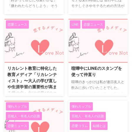
「嫌われたらどうしよう」 そう
モテしぐさやモテるための方法が
思って、何も言えなくなっていま
溢れています。 しかし、そんな
せんか。 重いと思われる理由は
方法を知らなくても自然とモテる
「量」 好意そのものが重いわけ
女は存在します。 目立っている
恋愛ニュース
LINE
恋愛ニュース
ではありません。 重くなるの
わけでは無いけれど、モテる女の
は、 ・頻度が多すぎる ・感情を
特徴をご紹介します。 恋愛だけ
詰め込みすぎる ・見返りを求め
に幸せを頼っていない 恋愛が全
すぎる この3つです。 軽くてち
てで、失恋したら生活の全てが崩
ょうどいい好意の出し方 「〇〇
れてしまう女性っていますが、そ
2019/8/28
2019/7/1
君と話すの好きだな」 「また話
のような女性は男性からすると重
せたら嬉しい」 「〇〇君のそう
い女として見られてしまうので
リカレント教育に特化した
喧嘩中にLINEのスタンプを
いうとこ、いいよね」 「好き」
す。 モテる女は仕事や趣味を毎
教育メディア「リカレンテ
使って仲直り
よりも、 「一緒にいて心地い
日楽しんでいて、1人でいても幸
ィスト」〜大人の学び直し
喧嘩のきっかけは私が連日友人と
い」 を伝えるのがコツです。 好
せです。 自立しているからこそ
や生涯学習の重要性が高ま
飲みに歩いていたことでした。
意は「置いておく」くらいがいい
輝いて見え、モテしぐさなどは無
る世の中へ向けて学びのコ
同棲していた彼女が怒って家を出
押しつけず、 追いすぎず、 ...
く手もモテるのです。 男性を持
ンテンツを発信〜
て行ってしまったのです。 付き
ち ...
合って2年が経っており、なあな
憧れカップル
憧れカップル
リカレンティスト
あ担っていたのでしょう。 あと
（https://recurrentist.info/）は、
芸能人・有名人の話題
芸能人・有名人の話題
で思えばまともなデートはここ1
「リカレント教育」についてのバ
年記憶になく、記念日に既成事実
ーティカルメディア（特化型メデ
恋愛ニュース
恋愛コラム
結婚とは
づくりのようにやっていた程度で
ィア）です。 2018年末のオープ