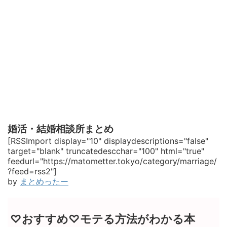
婚活・結婚相談所まとめ
[RSSImport display="10" displaydescriptions="false"
target="blank" truncatedescchar="100" html="true"
feedurl="https://matometter.tokyo/category/marriage/
?feed=rss2"]
by
まとめったー
♡おすすめ♡モテる方法がわかる本