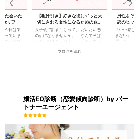
025/12/23
2025/11/17
｜また会いた
【駆け引き】好きな彼にずっと大
男性をその
のセリフ
切にされる女性になるための距離
恋のヒット
感の作り方
 「今日は楽
女子会で話すことって、 だいたい恋
「いい感じ
終わっていま
の話になりませんか。 「なんで私ば
まない」 「
後の一言**
っかり好きなんだろう」 「追ってる
展しない」 
かを大きく左
つもりないのに、追ってる気がする」
たいのが、 
む
ブログを読む
「余韻」がい
そんなモヤモヤ、経験ある人も多いと
いう考え方で
ートの内容よ
思います。 この記事では、 相手を振
するテクニッ
い出したか」
り回すためのテクニックではなく、
に動き出しや
だからこそ、
好きな人に“安心されすぎない距離
です。 男性
 デート後に
感”の作り方について整理します。 恋
きとは ヒッ
ると時間あっ
愛で起きがちなすれ違い よく言われ
とスポーツ
り道、まだ楽
るのが、 「男は追う生き物」という
す。 一気に
」 「今日の
話。 でも実際は、 追う・追われると
し、 相手が
婚活EQ診断（恋愛傾向診断）by パー
ってる」 楽
いうより、 余白があると気持ちが動
る。 これを
トナーエージェント
み合わせが、
きやすいだけです。 最初は向こうの
楽しく会話を
 ...
ほうが積極的だったのに、 付 ...
囲気を出す 
...