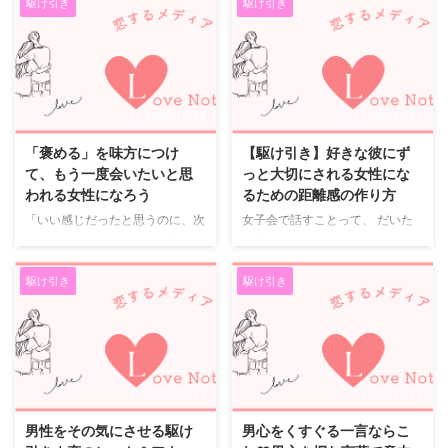
駆け引き
駆け引き
2025/12/23
2025/12/23
「褒める」を味方につけ
【駆け引き】好きな彼にず
て、もう一度会いたいと思
っと大切にされる女性にな
われる女性になろう
るための距離感の作り方
「いい感じだったと思うのに、次
女子会で話すことって、 だいた
につながらない」 そんな経験、
い恋の話になりませんか。 「な
ありませんか。 実は、また会い
んで私ばっかり好きなんだろう」
たいと思われるかどうかは、 デ
「追ってるつもりないのに、追っ
駆け引き
駆け引き
ート中の会話や振る舞いよりも、
てる気がする」 そんなモヤモ
一緒にいてどんな気持ちになれた
ヤ、経験ある人も多いと思いま
かが大きく影響します。 そこで
す。 この記事では、 相手を振り
大切になるのが、「褒める」とい
回すためのテクニックではなく、
うコミュニケーションです。 褒
好きな人に“安心されすぎない距
2025/12/23
2025/12/23
める技術は「印象」を残すための
離感”の作り方について整理しま
もの 「もう一度会いたい」と思
す。 恋愛で起きがちなすれ違い
男性をその気にさせる駆け
男心をくすぐる一言ならこ
わせたいなら、 相手の自尊心を
よく言われるのが、 「男は追う