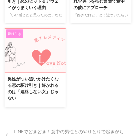
引き｜恋のヒット＆アウェ
れ♡男心を掴む言葉で意中
そっと支える会話が効果的です。
生き物」という話。 でも実際
イがうまくいく理由
の彼にアプローチ
男性は褒められたい生き物、 と
は、 追う・追われるというよ
「いい感じだと思ったのに、なぜ
「好きだけど、どう近づいたらい
言われることがありますが、 単
り、 余白があると気持ちが動き
か進まない」 「距離は近いの
いかわからない」 「LINEも会話
にチヤホヤされたいわけではあり
やすいだけです。 最初は向こう
に、恋に発展しない」 そんなと
も続いてるのに、脈があるのか不
ません。 「この人といると ...
のほうが積極的だったのに、 付
きに知っておきたいのが、 恋の
安…」 片思い中って、ちょっとし
...
駆け引き
ヒット＆アウェイという考え方で
た一言に一喜一憂して、頭の中が
す。 これは相手を操作するテク
彼でいっぱいになりますよね。
ニックではなく、 恋が自然に動
今回は、そんなあなたに向けて、
き出しやすい“距離の作り方”の話
**男心をやさしく、でも確実にく
です。 男性をその気にさせる駆
すぐる“魔法の一言”**を紹介しま
2025/12/23
け引きとは ヒット＆アウェイ
す。 男心がわからない片思い中
は、もともとスポーツや格闘技で
のあなたへ 恋をしていると、
男性がつい追いかけたくな
使われる戦術です。 一気に距離
「私だけが好きなのかな」 「彼
る恋の駆け引き｜好かれる
を縮めて印象を残し、 相手が反
はどう思ってるんだろう」 と、
のは「連絡しない女」じゃ
応する前に少し離れる。 これを
考えすぎてしまうものです。 頑
ない
恋愛に置き換えると、 ・楽しく
張ってアピールしているのに、手
「連絡しすぎると重いかな」
会話をする ・好意が伝わる雰囲
応えがないと不安になりますよ
「LINEしないほうがモテるって
気を出す ・そのあと、深追いし
ね。 でも実は、男心 ...
本当？」 恋愛になると、 連絡頻
な ...
度に正解を求めてしまう人は多い
と思います。 でも実は、 男性が
LINEでどきどき！意中の男性とのやりとりで起きがち
惹かれるかどうかを決めているの