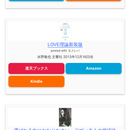
LOVE理論新装版
posted with
ヨメレバ
水野敬也 文響社 2013年12月16日頃
楽天ブックス
Amazon
Kindle