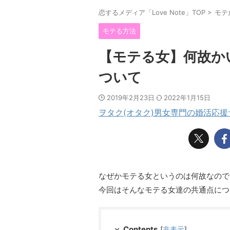
恋するメディア「Love Note」TOP
>
モテ
モテる方法
【モテる女】何故か
ついて
2019年2月23日
2022年1月15日
ヲタク(オタク)男女専門の婚活応
なぜかモテる女というのは何故なので
今回はそんなモテる女達の共通点につ
Contents
[
非表示
]