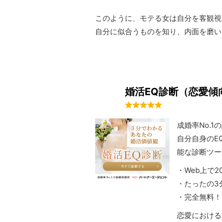
このように、モテる女は自分を客観視
自分に似合うものを知り、内面を磨い
婚活EQ診断（恋愛傾
成婚率No.
自分自身のE
能な診断ツー
・Web上で
・たったの3
・完全無料！
恋愛における