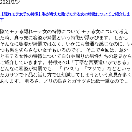
2021/2/14
【隠れモテ女子の特徴】私が考えた陰でモテる女の特徴についてご紹介しま
す
陰でモテる隠れモテ女の特徴について モテる女について考え
た時、真っ先に容姿が綺麗という特徴が浮かびます。 しかし
そんなに容姿が綺麗ではなく、いかにも普通な感じなのに、い
つも男を切らさない女子もいるのです。 そこで今回は、意外
とモテる女性の特徴について自分や周りの男性たちの意見から
ご紹介していきます。 特徴その1「丁寧な言葉遣いができる」
どんなに容姿が綺麗でも、 「ヤバい」 「マジで」 などといっ
たガサツで下品な話し方では幻滅してしまうという意見が多く
あります。 明るさ、ノリの良さとガサツさは紙一重なので ...