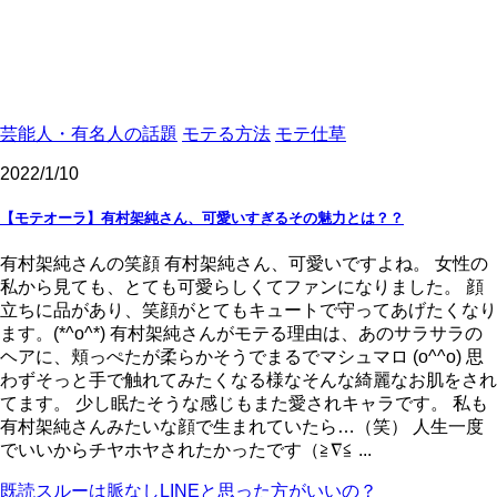
芸能人・有名人の話題
モテる方法
モテ仕草
2022/1/10
【モテオーラ】有村架純さん、可愛いすぎるその魅力とは？？
有村架純さんの笑顔 有村架純さん、可愛いですよね。 女性の
私から見ても、とても可愛らしくてファンになりました。 顔
立ちに品があり、笑顔がとてもキュートで守ってあげたくなり
ます。(*^o^*) 有村架純さんがモテる理由は、あのサラサラの
ヘアに、頬っぺたが柔らかそうでまるでマシュマロ (o^^o) 思
わずそっと手で触れてみたくなる様なそんな綺麗なお肌をされ
てます。 少し眠たそうな感じもまた愛されキャラです。 私も
有村架純さんみたいな顔で生まれていたら…（笑） 人生一度
でいいからチヤホヤされたかったです（≧∇≦ ...
既読スルーは脈なしLINEと思った方がいいの？