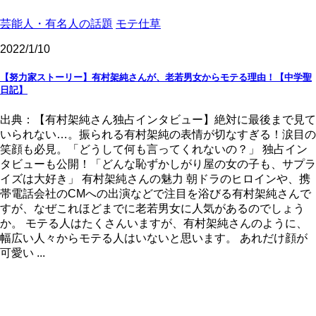
芸能人・有名人の話題
モテ仕草
2022/1/10
【努力家ストーリー】有村架純さんが、老若男女からモテる理由！【中学聖
日記】
出典：【有村架純さん独占インタビュー】絶対に最後まで見て
いられない…。振られる有村架純の表情が切なすぎる！涙目の
笑顔も必見。「どうして何も言ってくれないの？」 独占イン
タビューも公開！「どんな恥ずかしがり屋の女の子も、サプラ
イズは大好き」 有村架純さんの魅力 朝ドラのヒロインや、携
帯電話会社のCMへの出演などで注目を浴びる有村架純さんで
すが、なぜこれほどまでに老若男女に人気があるのでしょう
か。 モテる人はたくさんいますが、有村架純さんのように、
幅広い人々からモテる人はいないと思います。 あれだけ顔が
可愛い ...