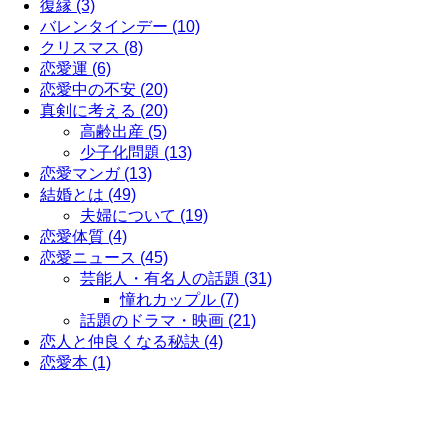
復縁 (3)
バレンタインデー (10)
クリスマス (8)
恋愛運 (6)
恋愛中の不安 (20)
真剣に考える (20)
高齢出産 (5)
少子化問題 (13)
恋愛マンガ (13)
結婚とは (49)
夫婦について (19)
恋愛体質 (4)
恋愛ニュース (45)
芸能人・有名人の話題 (31)
憧れカップル (7)
話題のドラマ・映画 (21)
恋人と仲良くなる秘訣 (4)
恋愛本 (1)