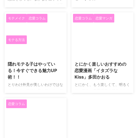
かなかったり、自分の好みの相手
夫婦といえども、 「一個人であ
となかなか巡り合えないと疲れて
ることを忘れない」 ということ
しまいます。 そんなときの対処
が、私たちの尊重している気持ち
モテメイク
恋愛コラム
恋愛コラム
恋愛マンガ
法について紹介します。 恋活を
です。 「妻（女）だから〇〇し
お休みしてみること まず、1つ目
て当然」 「夫（男）だから〇〇
は、恋活に疲れたなーと感じた
だ」 というふうに、無償の奉仕
モテる方法
ら、恋活をお休みしてみることで
の様な感覚で相手に「お願い」を
す。 しばらく、恋活から離れ
求めないことが大切だと思ってい
2019/5/11
2019/5/11
て、自分の好きなことをしてリフ
ます。 たとえば、 専業主婦の場
レッシュしてみましょう。リフレ
合、家事全般を妻がして当然とい
隠れモテる子はやってい
とにかく楽しいおすすめの
ッシュすれば、また恋活を頑張り
う気持ち。 夫の給料は、稼いで
る！今すぐできる魅力UP
恋愛漫画「イタズラな
たい気持ちが出てきます。 気分
きて当然という気持ち。 これら
術！！
Kiss」多田かおる
転換してリフレッシュしていきま
のことを、夫婦だから当然と思っ
とりわけ外見が美しいわけではな
とにかく、もう楽しくて、明るく
しょう。 気持ちを切り替えるこ
てしまうと、相手に対するリスペ
く、ごく一般的な見た目なのに彼
て、面白い恋愛漫画の傑作である
と 2つ目は、気持ちを切り替える
クトがなくなります。 そうなる
が途切れない子はいませんか？
「イタズラなKiss」こと、イタ
...
と、些細なことでイラついたり、
それなりにかわしくしているけれ
Kissをおすすめしたいです。 ド
恋愛コラム
相手に対して不服が増えてしま ...
ど、普通のあの子はどうしていつ
ラマ化は日本のみならず、台湾、
も素敵な彼に愛されるんだろう？
韓国、タイでも！アニメ化もされ
そんな存在の隠れモテ子に一度は
ている作品です。 多田かおる先
遭遇したことがあるはずです。
生の急逝により、連載は未完のま
男性は、女性の見た目も恋愛対象
ま終了したものの、今も多くの人