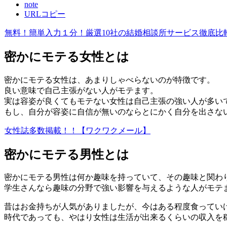
note
URLコピー
無料！簡単入力１分！厳選10社の結婚相談所サービス徹底比
密かにモテる女性とは
密かにモテる女性は、あまりしゃべらないのが特徴です。
良い意味で自己主張がない人がモテます。
実は容姿が良くてもモテない女性は自己主張の強い人が多い
もし、自分が容姿に自信が無いのならとにかく自分を出さな
女性誌多数掲載！！【ワクワクメール】
密かにモテる男性とは
密かにモテる男性は何か趣味を持っていて、その趣味と関わ
学生さんなら趣味の分野で強い影響を与えるような人がモテ
昔はお金持ちが人気がありましたが、今はある程度食ってい
時代であっても、やはり女性は生活が出来るくらいの収入を