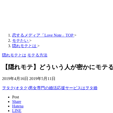
恋するメディア「Love Note」TOP
>
モテたい
>
隠れモテとは
>
隠れモテとは
モテる方法
【隠れモテ】どういう人が密かにモテ
2019年4月16日
2019年5月11日
ヲタク(オタク)男女専門の婚活応援サービスはヲタ婚
Post
Share
Hatena
LINE