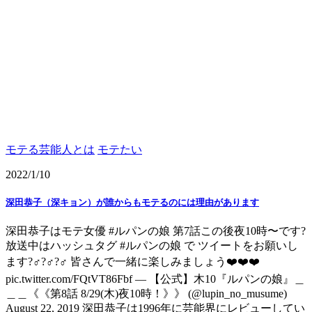
モテる芸能人とは
モテたい
2022/1/10
深田恭子（深キョン）が誰からもモテるのには理由があります
深田恭子はモテ女優 #ルパンの娘 第7話この後夜10時〜です?
放送中はハッシュタグ #ルパンの娘 で ツイートをお願いし
ます?‍♂️?‍♂️?‍♂️ 皆さんで一緒に楽しみましょう❤️❤️❤️
pic.twitter.com/FQtVT86Fbf — 【公式】木10『ルパンの娘』＿
＿＿《《第8話 8/29(木)夜10時！》》 (@lupin_no_musume)
August 22, 2019 深田恭子は1996年に芸能界にレビューしてい