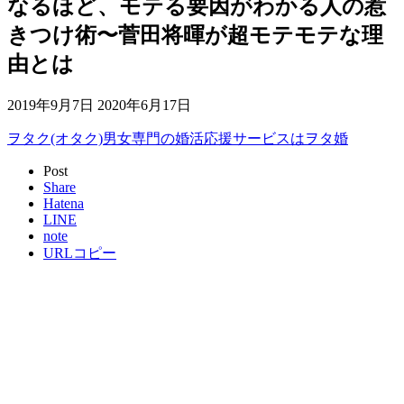
なるほど、モテる要因がわかる人の惹
きつけ術〜菅田将暉が超モテモテな理
由とは
2019年9月7日
2020年6月17日
ヲタク(オタク)男女専門の婚活応援サービスはヲタ婚
Post
Share
Hatena
LINE
note
URLコピー