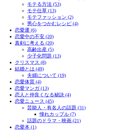
モテる方法 (53)
モテ仕草 (13)
モテファッション (2)
男心をつかむレシピ (4)
恋愛運 (6)
恋愛中の不安 (20)
真剣に考える (20)
高齢出産 (5)
少子化問題 (13)
クリスマス (8)
結婚とは (49)
夫婦について (19)
恋愛体質 (4)
恋愛マンガ (13)
恋人と仲良くなる秘訣 (4)
恋愛ニュース (45)
芸能人・有名人の話題 (31)
憧れカップル (7)
話題のドラマ・映画 (21)
恋愛本 (1)