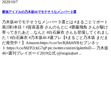
2020/10/7
最強アイドルの乃木坂46でモテそうなメンバー３選
乃木坂46でモテそうなメンバー３選とは #まるごとリポート
第2弾3本目！#賀喜遥香 さんのもとに #齋藤飛鳥 さんが駆け
寄ってきたあと…なんと #白石麻衣 さんも登場してくれまし
た！#白石麻衣 #乃木坂46 #週プレ【#まるごと乃木坂 まだま
だ発売中！】Amazon:https://t.co/5ecRjMzbNBセブンネッ
ト:https://t.co/MZP2ckG7qP pic.twitter.com/erclg4m9oD— 乃木坂
46×週刊プレイボーイ2019公式 (@nogizaka4 ...