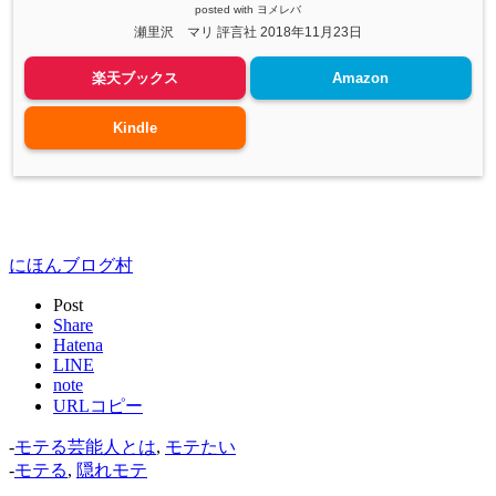
posted with
ヨメレバ
瀬里沢 マリ 評言社 2018年11月23日
楽天ブックス
Amazon
Kindle
にほんブログ村
Post
Share
Hatena
LINE
note
URLコピー
-
モテる芸能人とは
,
モテたい
-
モテる
,
隠れモテ