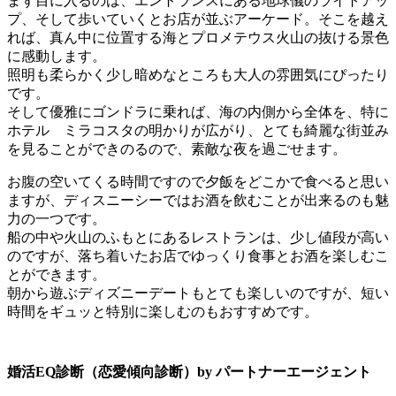
まず目に入るのは、エントランスにある地球儀のライトアッ
プ、そして歩いていくとお店が並ぶアーケード。そこを越え
れば、真ん中に位置する海とプロメテウス火山の抜ける景色
に感動します。
照明も柔らかく少し暗めなところも大人の雰囲気にぴったり
です。
そして優雅にゴンドラに乗れば、海の内側から全体を、特に
ホテル ミラコスタの明かりが広がり、とても綺麗な街並み
を見ることができのるので、素敵な夜を過ごせます。
お腹の空いてくる時間ですので夕飯をどこかで食べると思い
ますが、ディスニーシーではお酒を飲むことが出来るのも魅
力の一つです。
船の中や火山のふもとにあるレストランは、少し値段が高い
のですが、落ち着いたお店でゆっくり食事とお酒を楽しむこ
とができます。
朝から遊ぶディズニーデートもとても楽しいのですが、短い
時間をギュッと特別に楽しむのもおすすめです。
婚活EQ診断（恋愛傾向診断）by パートナーエージェント