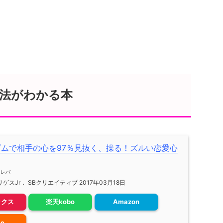
法がわかる本
ズムで相手の心を97％見抜く、操る！ズルい恋愛心
メレバ
ゲスJr． SBクリエイティブ 2017年03月18日
ックス
楽天kobo
Amazon
le