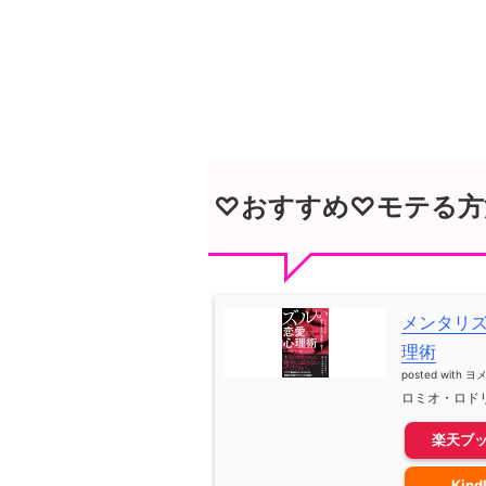
♡おすすめ♡モテる方
メンタリ
理術
posted with
ヨ
ロミオ・ロドリ
楽天ブ
Kind