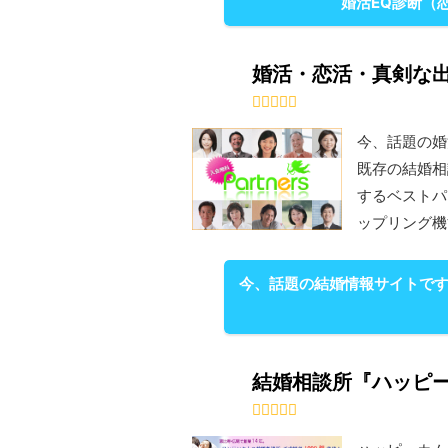
婚活EQ診断（
婚活・恋活・真剣な出
今、話題の婚
既存の結婚相
するベストパ
ップリング機
今、話題の結婚情報サイトです
結婚相談所『ハッピ