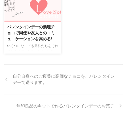
います。 バレンタインデーとな
たり、高級店の詰め合わせだった
ると相手の男性も貰えるのか気に
り、迷いますよね。 でも、大切
なります。 また渡し方を間違え
なのは男性が本当に好きなチョコ
2019/1/23
るとマイナスイメージを与えてし
レートを選んでいるかどうかで
まいかねません。 本命ならなお
す。 大切な事を忘れてはいませ
バレンタインデーの義理チ
のことそれは避けたいことです
んか？ バレンタインデーは、女
ョコで同僚や友人とのコミ
ね。 バレンタインデーのチョコ
性が贈りたいチョコレートを贈る
ュニケーションを高める!
を渡すな相手に合わせることが大
日ではないのです。 バレンタイ
いくつになっても男性たちをそわ
切です。 相手の性格を考えてこ
ンデーは、いかに男性が好きなチ
そわさせてくれる バレンタイン
っそり渡すか人前で渡すか決める
ョコレートを贈れるかどうかなん
デーが、もうすぐきます。 少し
といいですね。 こっそり受けと
です。 チョコレートと一言で言
前の狂乱ぶりは最近は少しおさま
り ...
っ ...
ってきましたが、 それでもまだ
まだ一年の中では 大きなイベン
自分自身へのご褒美に高価なチョコを、バレンタイン
トです。 最近は女性たちの さま
デーで送ります。
ざまな負担を軽減するために、
バレンタインデーの義理チョコを
禁止する会社が増えていると聞い
て 驚いています。 一部の人の後
無印良品のキットで作るバレンタインデーのお菓子
ろ向きな意見だけで、 本来の男
女や上下関係のコミュニケーショ
ンを高めるための 大切な手段を
会社が制限をかけるという事は、