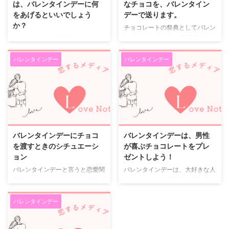
は、バレンタインデーに何
なチョコを、バレンタイン
をあげるといいでしょう
デーで送ります。
か？
チョコレートの祭典としてバレン
タインデーの前は、 百貨店など
チョコレートが苦手な彼氏 バレ
でとても盛り上がってきます。
ンタインデーがもうすぐだけど、
世界的なチョコレートメーカーで
彼がチョコレートが嫌いだから、
バレンタインデー
バレンタインデー
は、 バレンタインデーに合わせ
困ってしまうという人もいるでし
て特別なチョコレートを発売しま
ょう。 確かにバレンタインデー
すし、 普段日本では手に入らな
に、自分で選んだり作ったりした
いメーカーや種類のチョコレート
チョコレートをプレゼントするの
なども この時期には販売されま
は楽しいものです。 でも肝心の
2019/1/23
2019/1/23
す。 チョコレートは女性たちに
彼がチョコレート嫌いだと、その
は、 なくてはならないアイテム
楽しみもなくなってしまいます。
バレンタインデーにチョコ
バレンタインデーは、男性
と言っても過言ではなく、 味は
でも大丈夫です。 バレンタイン
を渡すときのシチュエーシ
が喜ぶチョコレートをプレ
ともかく見た目にも多くの女性達
デーだからといって、必ずしもチ
ョン
ゼントしよう！
を惹きつける魅力があります。
ョコレートを贈る必要はありませ
バレンタインデーと言うと恋愛関
バレンタインデーは、大好きな人
実際にバレンタインデーの前の、
ん。 好きなものをプレゼント チ
係の一大イベントですね。毎年バ
にチョコレートを贈る大切な日で
チョコレート売り場は魔法のお菓
ョコレートでなくても、彼が好き
レンタインデーの時期になると多
す。 どんなチョコレートを贈ろ
子の世界に踏み込んだように華 ...
な物をあげるといいのです。 服
くの女性がどんなチョコレートに
うか、女性なら誰もが迷うと思う
バレンタインデー
でも本でもゲームソフトでも ...
するか悩んでいます。 しかし中
んですよね。 有名なパティシェ
にはどう渡せば良いか考える方も
が作った最高級のガナッシュだっ