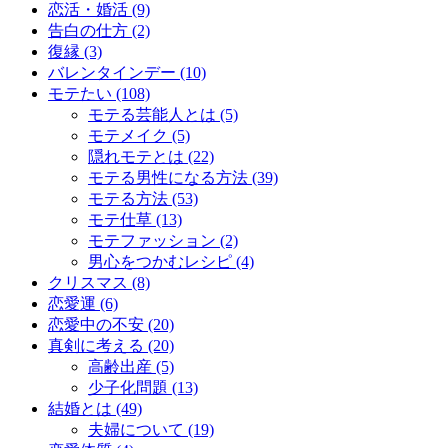
恋活・婚活 (9)
告白の仕方 (2)
復縁 (3)
バレンタインデー (10)
モテたい (108)
モテる芸能人とは (5)
モテメイク (5)
隠れモテとは (22)
モテる男性になる方法 (39)
モテる方法 (53)
モテ仕草 (13)
モテファッション (2)
男心をつかむレシピ (4)
クリスマス (8)
恋愛運 (6)
恋愛中の不安 (20)
真剣に考える (20)
高齢出産 (5)
少子化問題 (13)
結婚とは (49)
夫婦について (19)