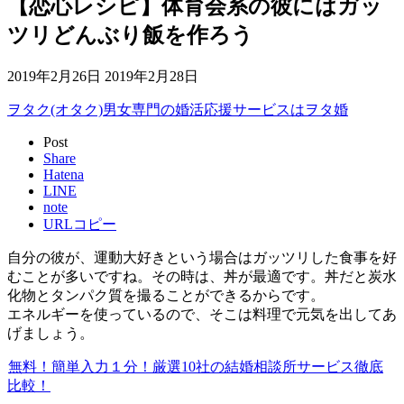
【恋心レシピ】体育会系の彼にはガッ
ツリどんぶり飯を作ろう
2019年2月26日
2019年2月28日
ヲタク(オタク)男女専門の婚活応援サービスはヲタ婚
Post
Share
Hatena
LINE
note
URLコピー
自分の彼が、運動大好きという場合はガッツリした食事を好
むことが多いですね。その時は、丼が最適です。丼だと炭水
化物とタンパク質を撮ることができるからです。
エネルギーを使っているので、そこは料理で元気を出してあ
げましょう。
無料！簡単入力１分！厳選10社の結婚相談所サービス徹底
比較！