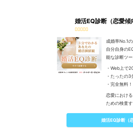
婚活EQ診断（恋愛傾
成婚率No.
自分自身のE
能な診断ツー
・Web上で
・たったの3
・完全無料！
恋愛における
ための検査す
婚活EQ診断（