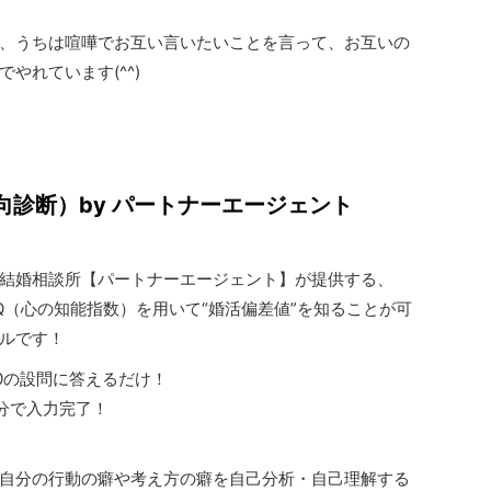
、うちは喧嘩でお互い言いたいことを言って、お互いの
やれています(^^)
向診断）by パートナーエージェント
1の結婚相談所【パートナーエージェント】が提供する、
Q（心の知能指数）を用いて“婚活偏差値”を知ることが可
ルです！
20の設問に答えるだけ！
分で入力完了！
自分の行動の癖や考え方の癖を自己分析・自己理解する