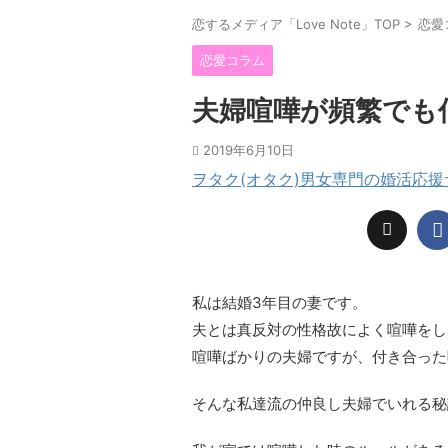
恋するメディア「Love Note」TOP
>
恋愛
恋愛コラム
夫婦喧嘩が頻繁でも
2019年6月10日
ヲタク(オタク)男女専門の婚活応
私は結婚3年目の妻です。
夫とは真反対の性格故によく喧嘩をし
喧嘩ばかりの夫婦ですが、付き合った
そんな私達流の仲良し夫婦でいれる秘