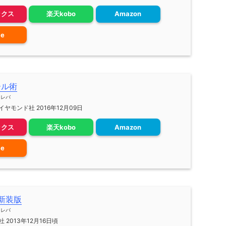
ックス
楽天kobo
Amazon
le
ール術
メレバ
ヤモンド社 2016年12月09日
ックス
楽天kobo
Amazon
le
論新装版
メレバ
 2013年12月16日頃