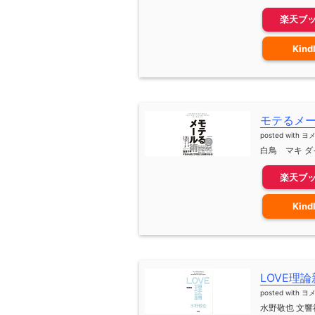
楽天ブ
Kind
モテるメ
posted with
ヨ
白鳥 マキ ダイ
楽天ブ
Kind
LOVE理
posted with
ヨ
水野敬也 文響社