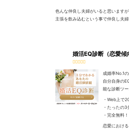
色んな仲良し夫婦がいると思いますが
主張を飲み込むという事で仲良し夫婦で
婚活EQ診断（恋愛傾
成婚率No.
自分自身のE
能な診断ツー
・Web上で
・たったの3
・完全無料！
恋愛における