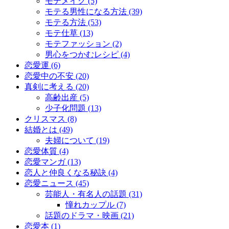
モテメイク (5)
モテる男性になる方法 (39)
モテる方法 (53)
モテ仕草 (13)
モテファッション (2)
男心をつかむレシピ (4)
恋愛運 (6)
恋愛中の不安 (20)
真剣に考える (20)
高齢出産 (5)
少子化問題 (13)
クリスマス (8)
結婚とは (49)
夫婦について (19)
恋愛体質 (4)
恋愛マンガ (13)
恋人と仲良くなる秘訣 (4)
恋愛ニュース (45)
芸能人・有名人の話題 (31)
憧れカップル (7)
話題のドラマ・映画 (21)
恋愛本 (1)