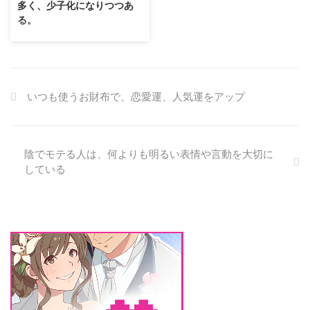
多く、少子化になりつつあ
てみたいじゃないですか。 男性
りはら割ってかっこよく付き合っ
る。
の気持ち 男からすると、好きに
てます。 前澤社長や剛力さんも
少子化が進む世の中 少子化と言
なった女性の前で、ベラベラと喋
本当にマスコミなんて気にせずに
う言葉が世間で深刻に進んでいる
るのはちょっと…という抵抗 ...
デートしたり、発表したりしてる
のをつくづく感じます。 私は、
のです。 View this p ...
男三人兄弟でぼくは真ん中です。
うちの兄は、46歳、弟は41歳。
いつも使うお財布で、恋愛運、人気運をアップ
当然のように独身そして未婚。
結婚する気すら全くなく、結婚相
談所などに通う気もなく、ただ、
ただ、うちの母親がだけが心配し
陰でモテる人は、何よりも明るい表情や言動を大切に
ているような状況です。 僕のま
している
わりでも少子化を感じる 僕は、
兄弟の中でも、唯一25歳の時に
結婚しました。 現在は、結婚18
年に終止符を打ち、また、独身に
もどりました。 子供は二人で、
13歳の男の子と10歳の女の子が
います。 うちの元妻 ...