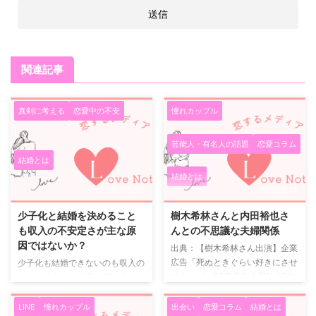
関連記事
真剣に考える
恋愛中の不安
憧れカップル
芸能人・有名人の話題
恋愛コラム
結婚とは
結婚とは
2019/5/28
2019/3/25
少子化と結婚を決めること
樹木希林さんと内田裕也さ
も収入の不安定さが主な原
んとの不思議な夫婦関係
因ではないか？
出典：【樹木希林さん出演】企業
広告「死ぬときぐらい好きにさせ
少子化も結婚できないのも収入の
てよ」が、[読売広告大賞]に続き
低さと社会性の発育が不十分なこ
[朝日広告賞]グランプリ受賞 ～
とが主な原因ではないか？ 少子
企業として、いま、社会に伝えた
化と結婚については別々に考慮す
LINE
憧れカップル
出会い
恋愛コラム
結婚とは