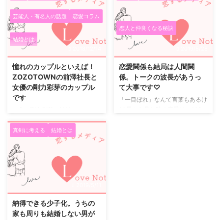
いメッセージを企業広告に ～ 樹
る必要があると考えます。 私は
木希林さんと内田裕也さんとの関
どちらも木の枝先のことであるよ
芸能人・有名人の話題
恋愛コラム
係 ずっと、不思議な夫婦関係だ
うに感じます。 「そのような現
恋人と仲良くなる秘訣
と思っていた樹木希林さんと内田
象に必然となっていったのだ」と
結婚とは
裕也さんとの関係。 子どもの頃
考えます。 両方の原因を結論か
2018/12/14
2019/5/28
から大好きだった樹木希林さん
ら表現するとすれば、労働による
は、こんなダメ夫となぜ離婚しな
収入の低さが根幹にあたる主な原
憧れのカップルといえば！
恋愛関係も結局は人間関
いんだろう？ と子ども心にも不
因ではないかと推測します。 少
ZOZOTOWNの前澤社長と
係。トークの波長があうっ
思議に思っていました。 おそら
子化だから結婚がしにくいなども
女優の剛力彩芽のカップル
て大事です♡
く私だけでは無く、多くの人が同
結婚を決めるひとつの要因である
です
「一目ぼれ」なんて言葉もあるけ
じ様に思っていたと思います。
ようにも窺えますが、そのことが
ど 男から見た時の恋愛は、どう
出典：剛力彩芽が雑誌
そしてこの不思議な夫婦関 ...
主な原因であれば「愛し合うとは
見えるのでしょう？ 女性から見
「OCEANS」に登場 有言実行し
どういうことか？」が理解されて
た時の恋愛は、どう見えるのでし
てきた芸能活動15年触りたくなる
...
真剣に考える
結婚とは
ょう? 恋愛は、「一目ぼれ」なん
背中も披露。「#TATERUガール
て言葉もあるので、なかなか分か
ズ」で語る仕事とプライベート
りにくいところもありますが、ま
女優と起業家のカップル 最近は
ずは挨拶を含む「トーク」がなけ
ジャニーズや俳優よりも、起業家
れば、何も始まらないと思いませ
とお付き合いするニュースが多い
2019/5/11
んか? 女性の皆さんには賛同いた
です。 これってすごいことで
だけると思いますが、好きになっ
す。 昔ならば芸能人は芸能人同
納得できる少子化。うちの
た男の人には、自分の話を聞いて
士で結婚っていう枠組みがありま
家も周りも結婚しない男が
ほしいし、男の人の心の中も聞い
した。 そんな枠組みが完全に取