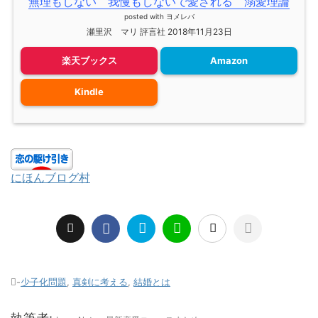
無理もしない 我慢もしないで愛される 溺愛理論
posted with
ヨメレバ
瀬里沢 マリ 評言社 2018年11月23日
楽天ブックス
Amazon
Kindle
にほんブログ村
-
少子化問題
,
真剣に考える
,
結婚とは