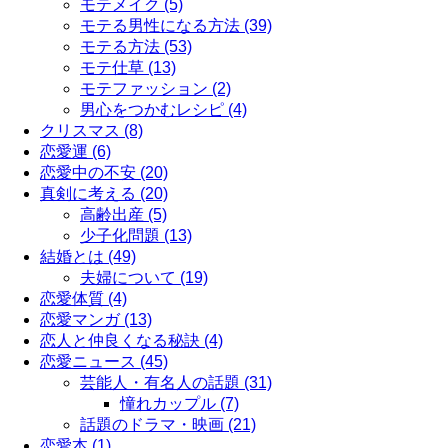
モテメイク (5)
モテる男性になる方法 (39)
モテる方法 (53)
モテ仕草 (13)
モテファッション (2)
男心をつかむレシピ (4)
クリスマス (8)
恋愛運 (6)
恋愛中の不安 (20)
真剣に考える (20)
高齢出産 (5)
少子化問題 (13)
結婚とは (49)
夫婦について (19)
恋愛体質 (4)
恋愛マンガ (13)
恋人と仲良くなる秘訣 (4)
恋愛ニュース (45)
芸能人・有名人の話題 (31)
憧れカップル (7)
話題のドラマ・映画 (21)
恋愛本 (1)