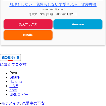
無理もしない 我慢もしないで愛される 溺愛理論
posted with
ヨメレバ
瀬里沢 マリ 評言社 2018年11月23日
楽天ブックス
Amazon
Kindle
にほんブログ村
Post
Share
Hatena
LINE
note
URLコピー
-
モテメイク
,
恋愛中の不安