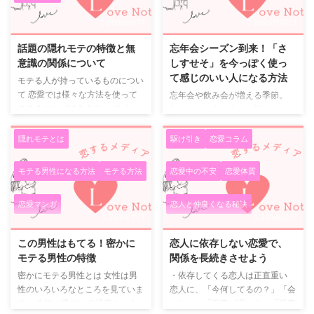
2020/6/17
2025/12/23
話題の隠れモテの特徴と無
忘年会シーズン到来！「さ
意識の関係について
しすせそ」を今っぽく使っ
て感じのいい人になる方法
モテる人が持っているものについ
て 恋愛では様々な方法を使って
忘年会や飲み会が増える季節。
モテることができます。 ポイン
久しぶりに会う人や、初めまして
トは自分でモテることが当たり前
の人と話す機会も多くなりますよ
だと思わない点です。 今は隠れ
ね。 「モテたい！」というよ
隠れモテとは
駆け引き
恋愛コラム
モテという言葉も話題になってい
り、 「感じよく過ごしたい」
ます。 これは自分が知らない間
「また話したい人だと思われた
モテる男性になる方法
モテる方法
恋愛中の不安
恋愛体質
に異性を魅了していることです。
い」 そんなときに役立つのが、
モテる人は飾らないという実態
昔からある“さしすせそ”の考え方
恋愛マンガ
恋人と仲良くなる秘訣
恋愛を成功させるために自分磨き
です。 「モテる女のさしすせ
2020/11/1
2019/2/17
は必須です。 モテる人はそれが
そ」は今どう使う？ もともとの
自然な感じでできるので好感を抱
「さしすせそ」は、 飲み会で会
この男性はもてる！密かに
恋人に依存しない恋愛で、
きます。 逆にアピールするよう
話を広げるためのリアクション
モテる男性の特徴
関係を長続きさせよう
に自分磨きをすると敬遠されるの
集。 そのまま使うと少しわざと
密かにモテる男性とは 女性は男
・依存してくる恋人は正直重い
です。 隠れモテも無意識のうち
らしいですが、 相手の話を気持
性のいろいろなところを見ていま
恋人に、「今何してるの？」「会
にそうなっていることが多いで
ちよく聞く姿勢として考えると、
す。 女性が見ている場所という
いたい」「返事が遅いよ」「返事
す。 隠れモテが良いと感じる主
今でも十分使えます。 今っぽく