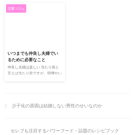
のは、顔に惹かれるのではなく、
まだ？」と連呼していませんか？
...
使う「さしすせそ」 さ｜「さす
ほとんど性格などに惹かれること
これは正直重いです。 重いとい
が ...
恋愛コラム
が多いのです。 その結果、なん
うのは、私の実感で、メールアプ
となくその人いいよねと思うよう
リを開いたら恋人からのメッセー
になります。 それは、密かにモ
ジがずらり、着信履歴には恋人か
テる男性なんです。 ここでは、
らの着信でいっぱい。 これはド
そんな密かにモテる男性とはどん
ン引きします。 ・依存されると
2019/6/16
な男性なのかご紹介します。 話
疲れる 依存される恋愛は、疲れ
をよくきく人 男性の中には、よ
ます。 いつも、かまってちゃん
いつまでも仲良し夫婦でい
く話す人がいます。 その時、そ
をされると 「恋人がさみしがっ
るために必要なこと
の話を人がきいているのか知らな
てるんだな」 と思いますが、そ
仲良し夫婦は楽しい 当たり前と
いのかと関係なく、話す人がいる
れがエスカレートして、感情をむ
言えば当たり前ですが、喧嘩やい
のです。 そのような人は、やっ
き出しに 「自分のこと見て」 と
さかいが絶えないよりも、仲良し
ぱりもてることがありません。 ...
すがりつかられると、大事な ...
夫婦でいた方が楽しいし快適で
す。 しかし日常生活を共にすれ
ば意見の食い違いや価値観のずれ
も茶飯事であることは事実です。
少子化の原因は結婚しない男性のせいなのか
そういった穏やかでない時には、
潔くお互いの違いを受け入れ合う
方が楽だし、仲良くいられると思
っています。 相手と自分は他人
セレブも注目するパワーフード・話題のレシピブック
私は結婚前はいかに相手と自分が