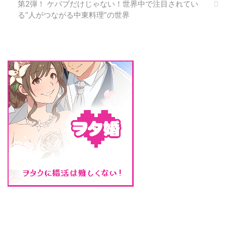
第2弾！ ケバブだけじゃない！世界中で注目されてい
ピッタリと同じ気持ちになれる
る”人がつながる中東料理”の世界
か、同じ価値観で過ごすことが出
来るかを気にしていました。 し
かしいざ結婚すると異なる二人の
人間が1つの感情や価値観に納ま
...