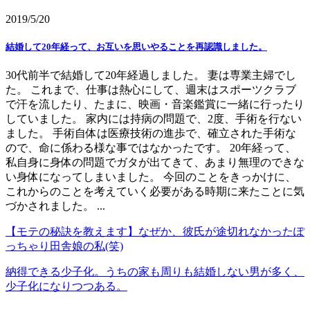
2019/5/20
結婚して20年経って、お互いを思いやることを再認識しました。
30代前半で結婚して20年経過しました。 妻は専業主婦でし
た。 これまで、仕事は熱心にして、週末はスポーツクラブ
で汗を流したり、たまに、映画・音楽鑑賞に一緒に行ったり
していました。 家内には持病の問題で、2度、手術を行ない
ました。 手術自体は医療技術の進歩で、確立された手術な
ので、命に係わる様な事ではなかったです。 20年経って、
私自身に身体の問題でガタが出てきて、あまり無理のできな
い身体になってしまいました。 今回のことをきっかけに、
これからのことを考えていく必要がある時期に来たことに気
づかされました。 ...
【モテの秘訣を教えます】なぜか、彼氏が途切れなかったぽ
っちゃり田舎娘の私(笑)
納得できる少子化。うちの家も周りも結婚しない男が多く、
少子化になりつつある。