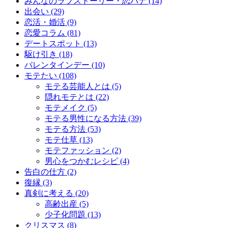
みんなのラブストーリー・恋バナ (14)
出会い (29)
恋活・婚活 (9)
恋愛コラム (81)
デートスポット (13)
駆け引き (18)
バレンタインデー (10)
モテたい (108)
モテる芸能人とは (5)
隠れモテとは (22)
モテメイク (5)
モテる男性になる方法 (39)
モテる方法 (53)
モテ仕草 (13)
モテファッション (2)
男心をつかむレシピ (4)
告白の仕方 (2)
復縁 (3)
真剣に考える (20)
高齢出産 (5)
少子化問題 (13)
クリスマス (8)