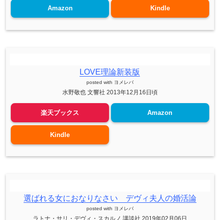
Amazon
Kindle
LOVE理論新装版
posted with
ヨメレバ
水野敬也 文響社 2013年12月16日頃
楽天ブックス
Amazon
Kindle
選ばれる女におなりなさい デヴィ夫人の婚活論
posted with
ヨメレバ
ラトナ・サリ・デヴィ・スカルノ 講談社 2019年02月06日