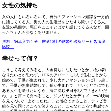
女性の気持ち
女の人にもいろいろいて、自分のファッション知識を一方的
に話してくる人。男の人の生活歴をひたすら聞いてくる人。
友達の愚痴や、悪口をここぞとばかり話してくる人など、困
ったちゃんも少なくありません。
無料！簡単入力１分！厳選10社の結婚相談所サービス徹底
比較！
幸せって何？
こうして考えてみると、大金持ちになりたいとか、権力者に
なりたいとか思わず、1DKのアパートに2人で住むことから
始めて、子供が生まれて、少し大きいマンションに引っ越し
て、子供が無事結婚して、孫が生まれて、というどこにでも
ある人生を送りたいなら、海に沈む夕日を2人で「きれいだ
ね。」と言って喜べること、ジブリだとかディズニーの映画
を見て2人で「よかったね。」と感心できること、テレビ番
組を見て同じところで笑えること、こんなところで共感でき