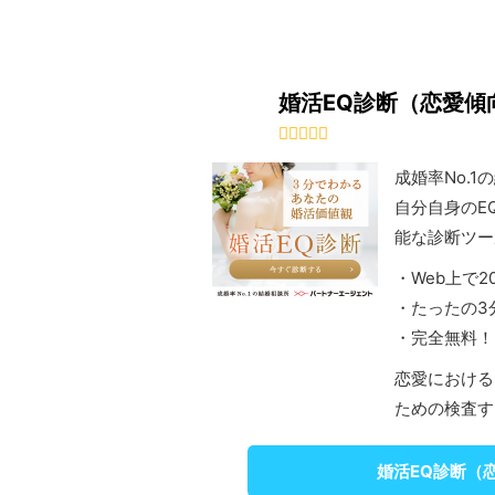
婚活EQ診断（恋愛傾
成婚率No.
自分自身のE
能な診断ツー
・Web上で
・たったの3
・完全無料！
恋愛における
ための検査す
婚活EQ診断（