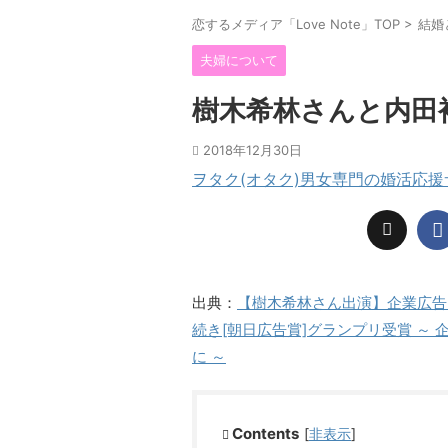
恋するメディア「Love Note」TOP
>
結婚
夫婦について
樹木希林さんと内田
2018年12月30日
ヲタク(オタク)男女専門の婚活応
出典：
【樹木希林さん出演】企業広告
続き[朝日広告賞]グランプリ受賞 ～
に ～
Contents
[
非表示
]