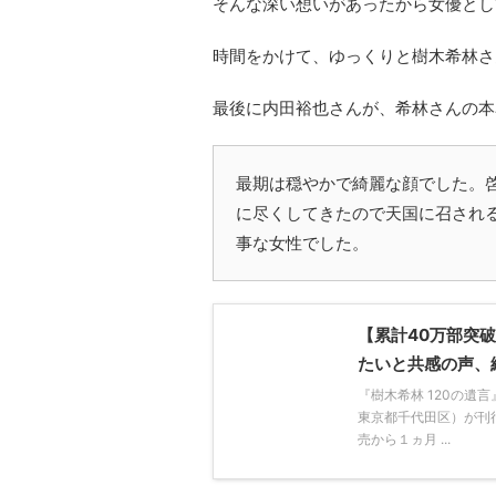
そんな深い想いがあったから女優とし
時間をかけて、ゆっくりと樹木希林さ
最後に内田裕也さんが、希林さんの本
最期は穏やかで綺麗な顔でした。
に尽くしてきたので天国に召され
事な女性でした。
【累計40万部突破
たいと共感の声、
『樹木希林 120の
東京都千代田区）が刊行
売から１ヵ月 ...