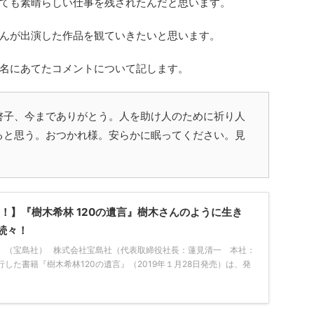
ても素晴らしい仕事を残されたんだと思います。
んが出演した作品を観ていきたいと思います。
名にあてたコメントについて記します。
啓子、今までありがとう。人を助け人のために祈り人
ると思う。おつかれ様。安らかに眠ってください。見
！】『樹木希林 120の遺言』樹木さんのように生き
続々！
遺言』（宝島社） 株式会社宝島社（代表取締役社長：蓮見清一 本社：
した書籍『樹木希林120の遺言』（2019年１月28日発売）は、発