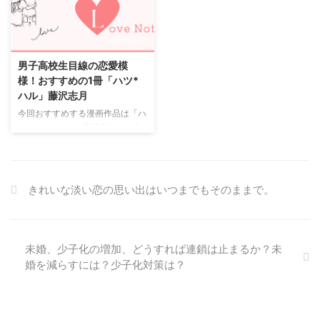
モテる女性というのは男女問わ
潔くお互いの違いを受け入れ合う
ず、色んな人から好かれている人
方が楽だし、仲良くいられると思
間なのです。 人に対してよく接
2019/5/11
っています。 相手と自分は他人
していく 八方美人というと良い
私は結婚前はいかに相手と自分が
言い方ではないかもしれません
男子高校生目線の恋愛模
ピッタリと同じ気持ちになれる
が、イメージ的にはまさにそんな
様！おすすめの1冊「ハツ*
か、同じ価値観で過ごすことが出
感じですね。 いい顔をしろとい
ハル」藤沢志月
来るかを気にしていました。 し
う訳ではなく、人に対してよく接
今回おすすめする漫画作品は「ハ
かしいざ結婚すると異なる二人の
していく事が大切なんですよ。
ツ*ハル」という男子高校生が主
人間が1つの感情や価値観に納ま
たまに男性には優しく、同性には
人公の物語です。 どんな物語な
...
厳しい人っていませんか？ そう
のか、お伝えします( •̀∀•́ )✧ あら
いう ...
すじ 主人公の一ノ瀬海は、高校
入学したばかり。 見た目はイケ
きれいな淡い恋の思い出はいつまでもそのままで。
メンなので、女の子から声を掛け
てもらうこともしばしばありま
す。 でも軽く付き合っている感
じがあり、それを同級生の友人・
未婚、少子化の増加、どうすれば連鎖は止まるか？未
桐谷美樹は良く思っていません。
婚を減らすには？少子化対策は？
「もっと女の子とは誠実に付き合
うべきだ！」と主張しますが、全
然響きません。 むしろ同じ同級
生の寅丸太郎はもっとちゃらちゃ