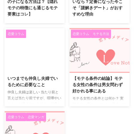
の子になる方法は？【隠れ
いなら？定番になった今こ
モテの特徴にも通じるモテ
そ「謎解きデート」がおす
要素はコレ】
すめな理由
女ですが モテる方法知りたいで
最近のデート、 なんとなく同じ
す 教えて下さい 79名無しさん＠
流れになっていませんか。 買い
ピンキー2011/05/06(金)
物して ごはん食べて 映画観て解
恋愛コラム
恋愛コラム
モテる方法
03:47:48.22ID:TwmFVmK7 モテ
散。 それも楽しいけれど、 「今
る方法だけど男女関係無く 相手
日はちょっと違うことしたいな」
をワクワクさせたり希望を持たせ
そんな日にちょうどいいのが、謎
たり夢を持たせたりできる人は
解きデートです。 謎解きデート
外見に関係なくもてる。 それと
はもう定番 謎解きゲームや脱出
2019/6/16
2019/5/11
さらにとことん聞き上手で話し上
ゲームは、 今ではすっかり定番
手、 慈悲的な優しい心を持ち合
の体験型イベントになりました。
いつまでも仲良し夫婦でい
【モテる条件の結論】モテ
わせていればさらに良し。 さら
観光地を使ったもの 施設内で完
るために必要なこと
る女性の条件は男女問わず
にそれプラス色気を出す事が重
結するもの 期間限定イベント 全
好かれる事にある
仲良し夫婦は楽しい 当たり前と
要！外見の美醜にかかわらずね
国いろいろな場所で開催されてい
言えば当たり前ですが、喧嘩やい
モテる女性の条件とは何か？ 実
80名無しさん＠ピンキー
ます。 初めてじゃなくても、
さかいが絶えないよりも、仲良し
際自分の周りにやたらと男性にモ
2011/05/06(金)
「久しぶりにやる」と意外と新鮮
夫婦でいた方が楽しいし快適で
テている女性っていませんか？
20:21:30.21ID:9nFsUM ...
です。 謎解きデートってどんな
す。 しかし日常生活を共にすれ
モテる女性＝同性から嫌われてい
恋愛コラム
恋愛マンガ
流れ？ 基本的な流れ ...
ば意見の食い違いや価値観のずれ
るイメージがあるようですが、実
も茶飯事であることは事実です。
際はそんな事ありません。 実は
そういった穏やかでない時には、