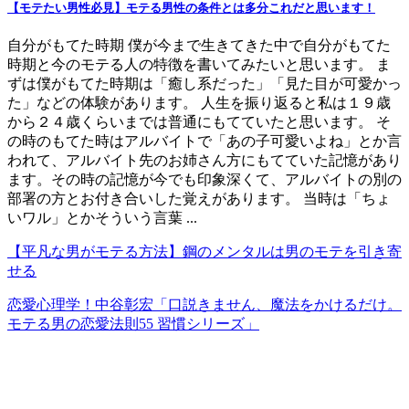
【モテたい男性必見】モテる男性の条件とは多分これだと思います！
自分がもてた時期 僕が今まで生きてきた中で自分がもてた
時期と今のモテる人の特徴を書いてみたいと思います。 ま
ずは僕がもてた時期は「癒し系だった」「見た目が可愛かっ
た」などの体験があります。 人生を振り返ると私は１９歳
から２４歳くらいまでは普通にもてていたと思います。 そ
の時のもてた時はアルバイトで「あの子可愛いよね」とか言
われて、アルバイト先のお姉さん方にもてていた記憶があり
ます。その時の記憶が今でも印象深くて、アルバイトの別の
部署の方とお付き合いした覚えがあります。 当時は「ちょ
いワル」とかそういう言葉 ...
【平凡な男がモテる方法】鋼のメンタルは男のモテを引き寄
せる
恋愛心理学！中谷彰宏「口説きません、魔法をかけるだけ。
モテる男の恋愛法則55 習慣シリーズ」