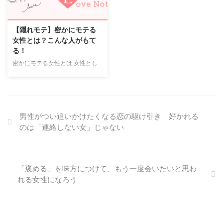
恋愛を成功させるために自分磨き
陰でモテる女性は、 その場で注
2019/2/17
は必須です。 モテる人はそれが
目を集めるタイプではありませ
自然な感じでできるので好感を抱
ん。 飲み会で中心にいるわけで
【隠れモテ】密かにモテる
きます。 逆にアピールするよう
もなく、 誰にでも愛想を振りま
女性とは？こんな人がもて
に自分磨きをすると敬遠されるの
くわけでもない。 それでも、
る！
です。 隠れモテも無意識のうち
「実は気になっていた」 「話し
密かにモテる女性とは 女性とし
にそうなっていることが多いで
てみたらすごくよかった」 そん
て、そんなに美人でもないのにど
す。 隠れモテが良いと感じる主
なふうに、 あとから評価され ...
うしてかとてもモテていると思う
...
人がいます。 その時、どうして
その女性がそんなにもてるのだろ
うと思うことも。 その女性は、
男性がつい追いかけたくなる恋の駆け引き｜好かれる
どこが違うのでしょうか。 その
のは「連絡しない女」じゃない
内容についてご紹介します。 ・
男性が好きな顔 女性として、男
性から密かにモテるのは美人では
なくなんとなく男性が好きな顔を
「褒める」を味方につけて、もう一度会いたいと思わ
している人です。 その顔という
れる女性になろう
のは、やっぱり癒し系の人なので
す。 包んでくれる、優しそうと
いう女性です。 ・優しい人 女性
として、男性が求めるのはやっぱ
り優しさではないでしょうか。 ...