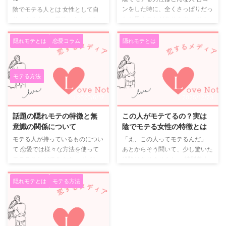
ンをした時に、全くさっぱりだっ
陰でモテる人とは 女性として自
たと思うことがあります。 そん
信のある人は、男性からもてるこ
な時、自分はやっぱりモテないと
とは当然のことですね。 ところ
がっかりしてしまうことも。 そ
がもっとモテるのは、違う人なの
隠れモテとは
恋愛コラム
隠れモテとは
んなにがっかりすることはありま
です。 美人で自信たっぷりの女
せん。 それは、合コンでは見た
性よりももてるのは、なんといっ
目でかっこいい人がもてることが
ても陰でモテる人です。 ここで
モテる方法
多いのですが、実は女性が求めて
は、そんな女性の外見についてご
いるのはそんな男性ではないので
紹介します。 ショートヘアの女
2020/6/17
2025/12/23
す。付き合うとなると、別の男性
性 ロングの女性の場合は、女性
をのぞむことが多いのです。それ
らしさを見ることができますね。
話題の隠れモテの特徴と無
この人がモテてるの？実は
は陰でモテるような、そんな男性
そしてもてることもあります。
意識の関係について
陰でモテる女性の特徴とは
なんですね。その男性についてご
ところが案外と陰でモテる女性と
モテる人が持っているものについ
「え、この人ってモテるんだ」
紹介します。 ・あまり話をしな
いうのは、ショートヘアであるこ
て 恋愛では様々な方法を使って
あとからそう聞いて、少し驚いた
い男性 合コンであまり話をしな
とが多いです。 それは、なんと
モテることができます。 ポイン
経験はありませんか。 特別美人
い人は、もてることが少ないです
いっても清潔感があると感じるか
トは自分でモテることが当たり前
というわけでもなく、 目立つタ
...
らなんですね。 さっぱりとし ...
だと思わない点です。 今は隠れ
イプでもない。 でも気づけば、
隠れモテとは
モテる方法
モテという言葉も話題になってい
恋人が途切れなかったり、 密か
ます。 これは自分が知らない間
に好意を持たれていたり。 そん
に異性を魅了していることです。
な女性が、いわゆる「陰でモテる
モテる人は飾らないという実態
人」です。 陰でモテる女性とは