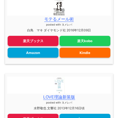
モテるメール術
posted with
ヨメレバ
白鳥 マキ ダイヤモンド社 2016年12月09日
楽天ブックス
楽天kobo
Amazon
Kindle
LOVE理論新装版
posted with
ヨメレバ
水野敬也 文響社 2013年12月16日頃