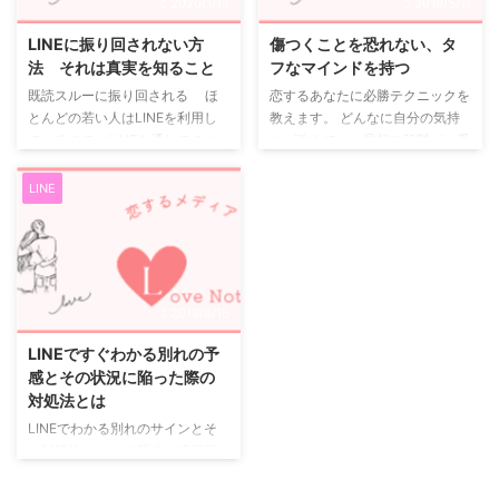
2020/1/13
2019/5/11
文字に乗せてしまえばLINEで一
のよくあるやりとりについて話し
瞬で伝えられるような時代です。
ていきたいと思います。 まず、
LINEに振り回されない方
傷つくことを恐れない、タ
そんな便利ツールで、気になって
相手との会話で、質問以外のやり
法 それは真実を知ること
フなマインドを持つ
いる相手に告白をしようとしてい
とりはしますか？今、何をしてい
既読スルーに振り回される ほ
恋するあなたに必勝テクニックを
るあなた、本当にあなたの気持ち
るか、どんなことを考えている
とんどの若い人はLINEを利用し
教えます。 どんなに自分の気持
は伝わりますか？ ...
か、たわいもない話をするかどう
ているので、LINEを通じてのコ
ちが強くても、最初の段階が一番
かです。 このやりとりをしてい
ミュニケーションに振り回されて
肝心です。 自分の存在を知って
る場合、相手はあなたに対して ...
いる人も多いです。 既読スルー
もらい、まずは適当に自分の好意
LINE
という言葉が示すように、相手に
を伝えましょう。 この段階で恥
自分がどういう扱いをうけている
ずかしいとか、傷つくとか、自分
のかということをLINEというコ
の自意識に打ち勝ってください。
ミュニケーションツールを通じて
それじゃないと最終的に相手は自
はかっているとも言えます。 健
分のものになりません。 相手が
2019/8/15
やかに生きるには ではLINEに
嫌な感じを出してきたらサッサと
振り回されず、健やかに生きるに
あきらめましょう。 深手を負う
LINEですぐわかる別れの予
はどうすればよいのか。 それ
だけで、その恋愛に幸せな結末は
感とその状況に陥った際の
は人間関係のキモをしっかりと理
ありません。 世界の半分が男な
対処法とは
解する必要があります。 人間関
らば、いい男も他にいます。 こ
LINEでわかる別れのサインとそ
係のキモとは それでは人間関係
こでこだわらないでください。
の対処法について 現在、遠距離
のキモとは何か？ そ ...
適当に好意を示し、LINE交 ...
恋愛をされており、会う頻度が少
なく、気持ちが冷めてきてLINE