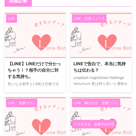
関連記事
LINE
LINE
恋愛ニュース
2019/3/18
2019/3/1
【LINE】LINEだけで分かっ
LINEで告白で、本当に気持
ちゃう！？相手の自分に対
ちは伝わる？
する気持ち。
unsplash-logoSimon Hattinga
Verschure 昔は知り合いと連絡を
気になる相手とLINEは交換でき
取る手段は、会っている時間しか
たけど、相手がどんなことを思っ
ありませんでした。 技術の進歩
ているのか分からない、誰だって
によって、直接会わなくても固定
経験したことはあると思います。
LINE
恋愛コラム
LINE
駆け引き
恋愛コラム
電話で連絡をとれるようになり、
毎日連絡を取り合っているけれ
更にはメールの文字で、今では
ど、自分のことをどうに思って
LINEで1秒足らずで相手にメッセ
る？気になる相手とのやりとりで
モテる方法
恋愛中の不安
ージが届くようになりました。
は、考えてしまって当たり前です
人に自分の思いを伝えることは、
よね。 ここでは、そんなLINEで