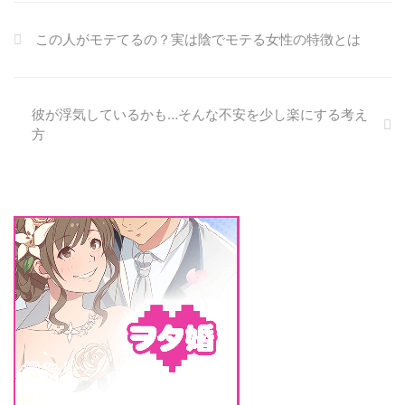
で別れを告げられそうという可能
性がある方は必見です。 私も実
この人がモテてるの？実は陰でモテる女性の特徴とは
際に遠距離恋愛で、婚約者に
LINEで別れを告げられ、対処し
結婚します。 LINEでわかる別れ
のサインとは 別れのサインは、
彼が浮気しているかも…そんな不安を少し楽にする考え
明確です。 まずは、いつもより
方
既読が遅くなり、返信が遅くなっ
た。 絵文字が少なくなり、相手
から発信の情報はありません。
こちらから発信したことに関して
は返すのです。 私の場合も、こ
のような状況が続き、別れ ...