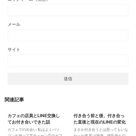
メール
サイト
関連記事
2019/5/28
2018/12/30
カフェの店員とLINE交換し
付き合う前と後、付き合っ
みんなのラブストーリー・恋バナ
LINE
恋愛コラム
恋愛中の不安
てお付き合いできた話
た直後と現在のLINEの変化
LINE
出会い
告白の仕方
カフェでの出会い 私はよくパソ
まさか付き合うとは思ってもいな
コンを持って某チェーン店のカフ
かった彼 私は独身、彼氏持ちの