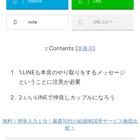
Hatena
LINE
note
URLコピー
Contents
[
非表示
]
1.LINEも本音のやり取りをするメッセージ
ということに注意が必要
2.いいLINEで仲良しカップルになろう
無料！簡単入力１分！厳選10社の結婚相談所サービス徹底比
較！