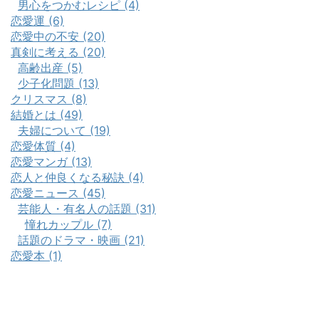
男心をつかむレシピ (4)
恋愛運 (6)
恋愛中の不安 (20)
真剣に考える (20)
高齢出産 (5)
少子化問題 (13)
クリスマス (8)
結婚とは (49)
夫婦について (19)
恋愛体質 (4)
恋愛マンガ (13)
恋人と仲良くなる秘訣 (4)
恋愛ニュース (45)
芸能人・有名人の話題 (31)
憧れカップル (7)
話題のドラマ・映画 (21)
恋愛本 (1)