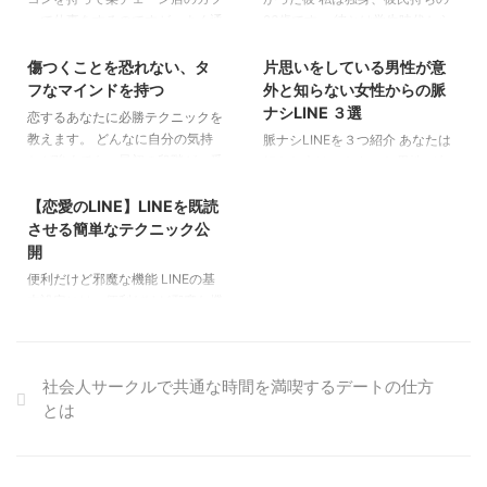
ェで仕事をするのですが、よく通
26歳です。 彼とは学生時代から
2019/5/11
2019/5/11
っている穴場のカフェに新しいア
の友達で、当時から憧れ的な存在
ルバイトの店員さんが入ってきて
で、まさか付き合うとは思っても
傷つくことを恐れない、タ
片思いをしている男性が意
LINE
駆け引き
恋愛コラム
LINE
恋愛コラム
一目惚れしました。 どうやった
いなかったです。 彼と急接近し
フなマインドを持つ
外と知らない女性からの脈
モテる方法
恋愛中の不安
ら店員さんと仲良くなれるものか
たのは、当時まだ付き合っていた
ナシLINE ３選
恋するあなたに必勝テクニックを
悩みに悩みました。 店員さんに
元カレと上手くいかなくなった頃
教えます。 どんなに自分の気持
脈ナシLINEを３つ紹介 あなたは
振られてしまったらそのカフェに
でした。 LINEを始めました
ちが強くても、最初の段階が一番
好きな人はいますか？ 男性が女
2020/2/10
は行きづらくなります。 しかし
Twitterでたわいも無い内容のや
肝心です。 自分の存在を知って
性と片思いから両思いになる話は
その店員さんのことが気になって
り取りをしてから、今度飲みに行
もらい、まずは適当に自分の好意
ロマンチックな話だと思います。
【恋愛のLINE】LINEを既読
LINE
恋愛中の不安
恋愛マンガ
仕方ありません。 LINE交換作戦
こうという話になりLINEを始め
を伝えましょう。 この段階で恥
ところが、現実を見てみると片思
させる簡単なテクニック公
そこで私は一つの作戦に出まし
ました。 彼も当時は付き合って
ずかしいとか、傷つくとか、自分
いが実る確率はそう高くありませ
開
た。 そのお店では通常はお客さ
いた彼女はいましたが、不満があ
の自意識に打ち勝ってください。
ん。 特にメールやLINEの連絡手
便利だけど邪魔な機能 LINEの基
ん自身がトレー置き場にトレーを
り悩んでいたのでその悩みや愚痴
それじゃないと最終的に相手は自
段おいては、明らかに脈アリと脈
本設定には、便利だけど邪魔な機
持っていくのですが、閉店時間に
をLINEしたりもしていました。
分のものになりません。 相手が
ナシがわかれてきます。 この記
能があります。 それはメッセー
なると店員さんが片付けてく ...
実際に飲みに行 ...
嫌な感じを出してきたらサッサと
事では、そんな片思いをしている
ジの通知をポップアップ表示させ
あきらめましょう。 深手を負う
男性が意外と知らない脈ナシ
るかさせないかです。 この機能
だけで、その恋愛に幸せな結末は
LINEを３つ紹介していきたいと
社会人サークルで共通な時間を満喫するデートの仕方
にチェックを入れる事で、LINE
ありません。 世界の半分が男な
思います。 「いそがしい」とご
とは
を開かなくてもメッセージ内容を
らば、いい男も他にいます。 こ
飯の誘いを断られる。 好きな女
確認する事ができます。 そのた
こでこだわらないでください。
性に勇気を振り絞り、ご飯を誘っ
め、今は気分的に返信したくな
適当に好意を示し、LINE交 ...
た経験がある男性多くないです
い。けど内容が気にある人にはと