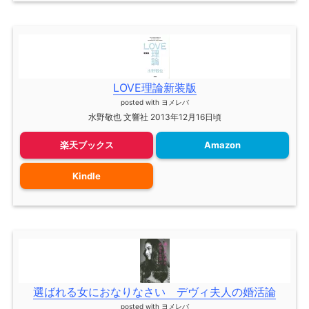
LOVE理論新装版
posted with
ヨメレバ
水野敬也 文響社 2013年12月16日頃
楽天ブックス
Amazon
Kindle
選ばれる女におなりなさい デヴィ夫人の婚活論
posted with
ヨメレバ