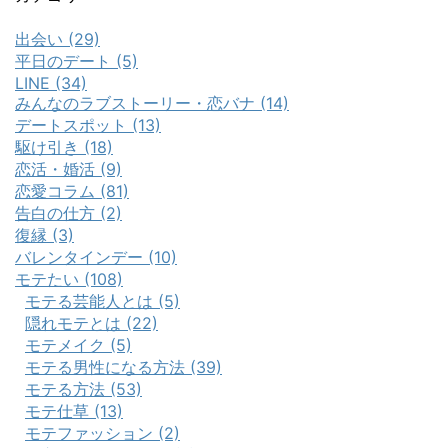
出会い (29)
平日のデート (5)
LINE (34)
みんなのラブストーリー・恋バナ (14)
デートスポット (13)
駆け引き (18)
恋活・婚活 (9)
恋愛コラム (81)
告白の仕方 (2)
復縁 (3)
バレンタインデー (10)
モテたい (108)
モテる芸能人とは (5)
隠れモテとは (22)
モテメイク (5)
モテる男性になる方法 (39)
モテる方法 (53)
モテ仕草 (13)
モテファッション (2)