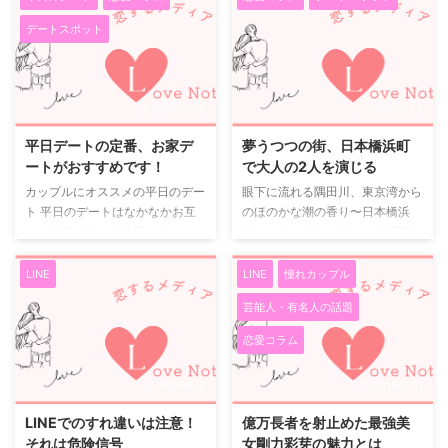
時間になることが多いですから、
レビ小説『ごちそうさん』におい
デートスポット
まず待ち合わせをしてディナーを
て夫婦役で共演しました。 そし
楽しみます。 個人的には、仕事
て、2015年に実生活でも結婚さ
で疲れているでしょうから、かし
れたのです。 【毎日欠かさず観
こまったレストランよりも気軽に
ていた朝ドラ『ごちそうさん』】
2019/5/28
2019/5/28
楽しめる居酒屋などがおすすめで
私は朝ドラ『ごちそうさん』を毎
す。 そこで食事を楽しみ、仕事
日欠かさず観ていました。 この
平日デートの定番、お家デ
夢うつつの街、日本橋浜町
の疲れを癒します。 もちろん食
朝ドラを観ていた当時、私は第二
ートがおすすめです！
で大人の2人を演じる
事中も会話はできると思います
子を出産しました。 ドラマの中
カップルにオススメの平日のデー
眼下に流れる隅田川、東京湾から
が、仕事帰りですし、仕事の話や
で最初は居候中の大学生とその居
ト 平日のデートはなかなかお互
のほのかな潮の香り〜日本橋浜
食事の話になりがちかと思いま
候先の娘だった東出さんと杏さ
いの仕事の終わる時間を合わせに
町、大人な二人の静かな街 眼下
す。 そこで、食事デートの後
ん。その二人が恋仲になっ ...
くい、あるいは職場恋愛なんだけ
に流れる隅田川、東京湾からのほ
に、ゴ ...
ど会社にバレたくない･･･という
のかな潮の香り……。 日本橋浜
LINE
LINE
憧れカップル
人も少なくはないのでしょうか。
町、ここは私の思い出のデートス
芸能人・有名人の話題
そんなカップルにオススメのデー
ポットです。 夜19時。都営新宿
トはデートの定番でもあるお家デ
線浜町駅で下車し街を歩くと、閑
恋愛コラム
ートです。 平日の終電までの限
静な住宅街の中に暖色系の灯りが
られた少しの時間でも逃したくな
ぽつり、またぽつり。 大人のカ
2019/5/6
2019/5/11
いという二人には、誰にも邪魔さ
ップルが静かに逢瀬を重ねていま
れずにまったりと仕事の疲れをい
す。 ここを選ぶ男女は、都会の
LINEでのすれ違いは注意！
億万長者を射止めた最強美
やすようなデートが、翌日にも疲
喧騒や話題のお店を避け、気兼ね
それは危険信号
女剛力彩芽の魅力とは