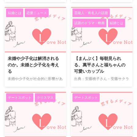
嫌な部分も ...
い出します。 子ども以上おとな
いわゆる地元の幼馴染でした。
ん(@daigo_breakerz_)がシェア
未満―子どもなんでも相談〈中学
どうしても思いをあきらめきれず
した投稿 - 2017年 1月月11日午前
...
結婚とは
恋愛ニュース
芸能人・有名人の話題
に高校に入って私から告白。 別
5時08分PST ビッグカップルの交
話題のドラマ・映画
結婚とは
の高校でしたが、OKをもらいお
際報道 2人の交際は、久々のビッ
付き合いを始めました。 3年のお
グカップル誕生ということでスポ
付き合い 付き合ってからはお互
ーツ誌でも大々的に取り上げられ
いが忙しく毎日は会っていません
ました。 北川景子さんは超売れ
2019/2/28
2018/12/18
でした。 同じ市内にいるのに2人
っ子の女優さん、報道後マスコミ
で会えるのは良くて1週間～2週間
にどんな対応をするのかと思って
未婚や少子化は解消される
【まんぷく】毎朝見られ
に1度。 もっと会いたいな、とか
いたら隠れたり逃げたりせず、わ
のか。未婚と少子化を考え
る、萬平さんと福ちゃんの
カップルらしいことしたいな、と
りとオープンに。イベントに出演
る
可愛いカップル
思っていましたが、関係を壊した
した際にも報道陣から現在 ...
未婚や少子化が社会的に影響があ
出典：安藤桃子さん・安藤サクラ
くないためか言えずにいました。
るということで話題になっていま
さん 江原道新ビジュアル公開
一緒に帰ったり、公 ...
す。 未婚の成人が増え、結果的
～撮影で使用したファンデーショ
に少子化が進んでいるのもありま
ンの特別セットも数量限定発売～
デートスポット
クリスマス
デートスポット
すが、結婚していても、経済的な
現在放映中の「まんぷく」 現在
事や、子育てするにあたって、子
放映中の「まんぷく」、主人公夫
どもを持ちにくいゆえに少子化に
婦の長谷川博己さん演じる萬平さ
なっている場合もあります。 未
んと安藤サクラさん演じる福子の
婚を解消するには、昔ながらのお
カップルがとっても可愛いのでぜ
2018/12/11
2018/12/4
見合いの機会をもっと持ちやすく
ひご覧いただきたいと思います。