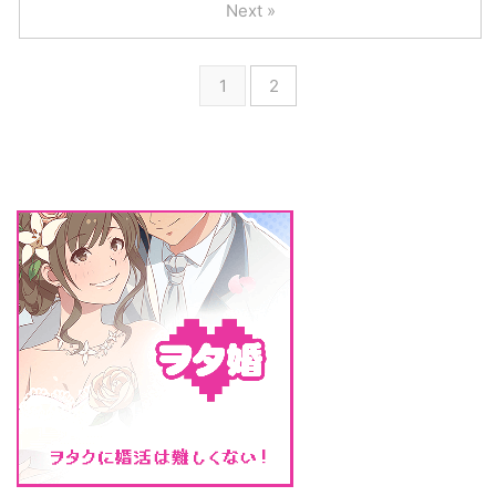
多くあり、予約もそんなに苦しく
Next »
デートコースを試してみるのも良
おすすめスポットは、あしかがフ
あり ...
いのではないでしょうか。 クリ
ラワーパークです。 東京の都心
スマスデートプラン 男性も女性
の方からなら、高速に乗ることが
1
2
もいつもより少しオシャレをした
できるなら1時間半程度で行くこ
らクリスマスの始まりです。 午
とができます。 思ったより近く
前中は映画館や冬の水族館、美術
感じますね。 ドライブにはクリ
館など普段のデートでは訪れない
スマス要素もいっぱいです。 ド
スポットに行ってみましょう。
ライブというだけで楽しいのに、
新しいレジャーを挟むことで特別
クリスマスソングをかけて、車を
感がぐっと増します。 イタリア
クリスマス風に飾り付けすれば、
ンやビストロでランチを楽しん ...
目的地に着くまでも楽しいです。
また、あしかがフラワーパーク ...