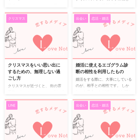
ってはやっぱり特別な日ですよ
最近のデート、 なんとなく同じ
ね。 学生のころは特に、 この日
流れになっていませんか。 買い
のためにバイトを増やしたり、
物して ごはん食べて 映画観て解
クリスマス
出会い
恋活・婚活
少し背伸びをしてプレゼントを用
散。 それも楽しいけれど、 「今
意したり。 「せっかくのクリス
日はちょっと違うことしたいな」
マスだから」 そう思って、みん
そんな日にちょうどいいのが、謎
なそれぞれ頑張ります。 お金を
解きデートです。 謎解きデート
かけなくても特別にしたい でも
はもう定番 謎解きゲームや脱出
2025/12/23
2020/6/6
正直、 学生の身で豪華なディナ
ゲームは、 今ではすっかり定番
ーやホテルはなかなか難しい。
の体験型イベントになりました。
クリスマスをいい思い出に
婚活に使えるエゴグラム診
それでも、 思い出にはちゃんと
観光地を使ったもの 施設内で完
するための、無理しない過
断の相性を利用したもの
残る一日にしたい。 そんなとき
結するもの 期間限定イベント 全
ごし方
婚活をする際に、大事にしている
に選んだのが、 ちょっとベタだ
国いろいろな場所で開催されてい
のが、相手との相性です。 しか
クリスマスが近づくと、 街の雰
けど、 今思うと正解だった「ク
ます。 初めてじゃなくても、
し、お見合いなどでは、少し話し
囲気も人のテンションも、少しず
リスマスコスプレ」でした。 コ
「久しぶりにやる」と意外と新鮮
ただけではなかなか相性というも
つ変わってきます。 イルミネー
スプレってちょっと恥ずかしい ...
です。 謎解きデートってどんな
のが分からないものがあります。
ションが増えて、 カップルの姿
LINE
出会い
恋活・婚活
流れ？ 基本的な流れ ...
そこで、沢山の質問に答え、自分
も目につくようになり、 「どう
の性格を割り出すエゴグラムとい
過ごすか」を意識し始める人も多
うものがあります。 このエゴグ
いのではないでしょうか。 クリ
ラムにより、自分自身のタイプと
スマスになると変わる空気 クリ
いうものがあります。 そして、
スマスは、 自然と「特別な日」