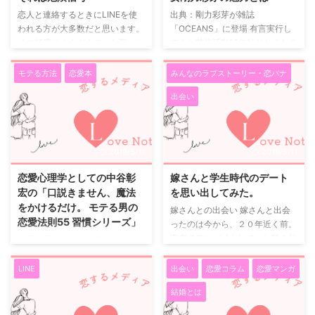
れを持ちこさないので良いです
なく、自由に話をしたいという気
恋人と連絡するときにLINEを使
出典：剛力彩芽が雑誌
ね。 お家デートの良さとは 手料
持ちが強いのかな、そう感じさせ
われる方が大多数だと思います。
「OCEANS」に登場 有言実行し
理をふるまうもよし、仕事でお疲
ます。宿泊する場所も実はたくさ
その頻度はさまざまで、お互いに
てきた芸能活動15年触りたくなる
れモードであれば、二人で少 ...
んありますが、主張はしていませ
ちょうどいいと思える頻度だと思
背中も披露。「#TATERUガール
...
います。 ですから、友人カップ
ズ」で語る仕事とプライベート
モテる方法
恋愛本
みんなのラブストーリー・恋バナ
ルなどに対して、 「どれくらい
超大物カップルといえば 最近世
出会い
の頻度でLINEするの？」 「どれ
間を賑わせている超大物カップル
くらいよく電話するの？」 と聞
といえば誰もがこの2人を思い浮
いたところで帰ってくる答えはカ
かべるのではないだろうか。 言
ップルによってそれぞれでしょ
わずと知れた日本最大手の通販ア
2019/5/11
2019/5/11
う。 連絡する頻度に関して喧嘩
パレルブランド「ZOZOTOWN」
をしたことがあるカップルも多い
社長の前澤友作氏と大人気女優・
恋愛心理学としての中谷彰
嫁さんと学生時代のデート
かと思います。 たとえば、すご
剛力彩芽。 世の中の反応は 世の
宏の「口説きません、魔法
を思い出してみた。
くベタな例で言うと 「返信が遅
男性は、 「剛力彩芽と付き合え
をかけるだけ。 モテる男の
嫁さんとの出会い 嫁さんと出会
い！」 「他のSNSは開くのに、
て羨ましい」 などと彼に嫉妬を
恋愛法則55 習慣シリーズ」
ったのは今から、２０年近く前。
なんでLINEは未読スルーな
する一方、世の女性は、 「お金
東京でアルバイトしていた時の仲
恋愛心理学を含めて書いてあるの
の！？」 などがあります ...
持ちの男を捕まえた」 「 ...
間に呼ばれた合コンでした。その
ですが、この本は「恋愛生理学」
日は、人数合わせで人が足りない
と読んでもいいくらいの本です。
LINE
出会い
恋愛コラム
恋愛マンガ
からと呼ばれて行ってみると、男
私が読んだ恋愛関係の本の中では
結婚とは
の人数の方が3人多い状況でなん
ダントツで最高な本でした。 普
で呼んだんだよと思いながら参加
通の本は女性に対して「口説く」