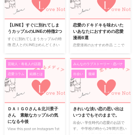
したことを今でも覚えています。
「心理を操る」みたいなバカなこ
結果的にはその合コンで嫁に巡り
とを書いてあります。そんな本が
2019/3/18
2019/5/11
合えたことは感謝していますが
1500円以上するバカさ加減で
(笑) 思い出に残るデート ここか
す。 それが中谷彰宏さんの本
【LINE】すぐに別れてしま
恋愛のドキドキを味わいた
らタイトルにある学生時代のデー
は、女性を口説く暇があったら、
うカップルのLINEの特徴2つ
いあなたにおすすめの恋愛
トを思い出して書いていきたい思
女性を口説く時間があったら仕事
漫画6選
すぐに別れてしまうカップルの特
います。 初めてデートしたの
するなり、勉強するなり、修羅場
徴 恋人とのLINEはめんどくさい
恋愛漫画のおすすめ作品 ここで
は、二子多摩川の土手で花火した
を超えて「フェロモン」をつけて
という人や、あまり楽しくないと
は好きな恋愛漫画6選を紹介しま
時だと思っていましたが、嫁に ...
「愛情を女性にたっぷり与えろ」
いう方も多いとは思いますが、毎
す。 男女の恋愛模様って見てる
そうすれば女性は絶対に近づいて
日毎日LINEのやりとりがとって
と面白いです。 気になる作品が
芸能人・有名人の話題
みんなのラブストーリー・恋バナ
くる。 相手が小娘なら恋愛心理
も楽しいという方が多いと思いま
あれば気軽に読んでみてください
学 ...
恋愛コラム
結婚とは
出会い
復縁
す。 しかし、そんな楽しいLINE
ね。 初々しい少年少女の恋愛集
にもすぐに別れてしまうカップル
が「おとな未満」で読める 作者
の特徴があります。 今回はすぐ
のほの香は１０代の漫画家デビュ
に別れてしまうカップルのLINE
ー。 １話ごとに登場人物が変わ
2019/3/18
2019/5/11
の特徴を見ていきましょう。 1.ハ
っていきます。 第１話のこくは
ートをたくさん送り合う 〇〇く
くは友達として仲良く接していた
ＤＡＩＧＯさん＆北川景子
きれいな淡い恋の思い出は
ん大好き♡や、俺も好きだよ♡と
男女に恋心が芽生え始める様子を
さん 素敵なカップルの気
いつまでもそのままで。
いうLINE。一見とてもラブラブ
書いていました。 女の子が告白
になる今後
出会い 学生時代の恋愛のお話で
ですが、毎日このようなLINEを
できず、胸に秘めたままでおわり
す。 中学校の時から2年間片思い
View this post on Instagram 1st
している方は要注意。 なぜなら
ます。 自分が片思いのころを思
をしていた男の子は小学校も同じ
wedding anniversary!! DAIGOさ