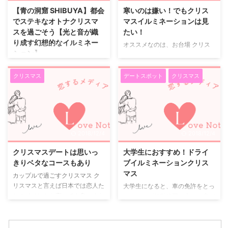
したら良いと考えます。 しかも
２人が独身時代の可愛さは朝ドラ
【青の洞窟 SHIBUYA】都会
寒いのは嫌い！でもクリス
30代までの早い段階で、カジュ
を見ている人たちも夢中になった
でステキなオトナクリスマ
マスイルミネーションは見
アルにお見合いができるような環
のではないかと思います。 萬平
スを過ごそう【光と音が織
たい！
境になればよいと思うのです。
さんは今でいう「理系男子」とで
り成す幻想的なイルミネー
オススメなのは、お台場 クリス
そして、結婚とは、生活を夫婦で
も言うのでしょうか、とても純粋
ション】
マスといえばやはりイルミネーシ
作っていくことが基本で、そこか
で純情で、毎朝キュンキュンしま
ョンです。 しかし、イルミネー
カップルにとって最高の季節 ク
ら家族を増やしていくことだと、
した。 福子と萬平 福子は ...
ションを見るにはたくさんの人混
リスマスといえば、たくさんのイ
...
クリスマス
デートスポット
クリスマス
みの中、寒さに耐えしのぎながら
ルミネーションを見て、寒い中カ
楽しむ必要があります。 そんな
ップルがお互いに手を繋ぎながら
寒さは嫌ですよね？だから、私が
暖を感じてイチャイチャするカッ
オススメするのはドライブで楽し
プルにとって最高の季節です。
むイルミネーションクリスマスで
しかし、悩ましいのが、クリスマ
2018/12/4
2018/12/4
す。 具体的にオススメなのは、
ス当日のイルミネーションスポッ
お台場です。 お台場！？と思う
トの混雑です。 あまりにも多く
クリスマスデートは思いっ
大学生におすすめ！ドライ
かもしれませんが、お台場の海か
の人がいると、せっかく二人のク
きりベタなコースもあり
ブイルミネーションクリス
ら見える光はまるでイルミネーシ
リスマスに落ち着きが持てませ
マス
カップルで過ごすクリスマス ク
ョンのようで、周りに美味しいご
ん。 また、帰りは確実に満員電
リスマスと言えば日本では恋人た
大学生になると、車の免許をとっ
飯屋さんも多くあるのでクリスマ
車になります。 青の洞窟
ちのイベントと言っても良いくら
てしまえば行動範囲が大きく広が
スディナーにも最適です。 ま
SHIBUYA そこでオススメなの
いカップルには大切な一日です。
ります。 そこで、大学生カップ
た、お台場へ行くまでに渡るレイ
が、渋谷の『青の洞窟
日常から開放された二人が過ごす
ル必見のドライブイルミネーショ
ン ...
SHIBUYA』です。 渋谷なら店が
クリスマスは意外と普段はしない
ンデートをお教えいたします。