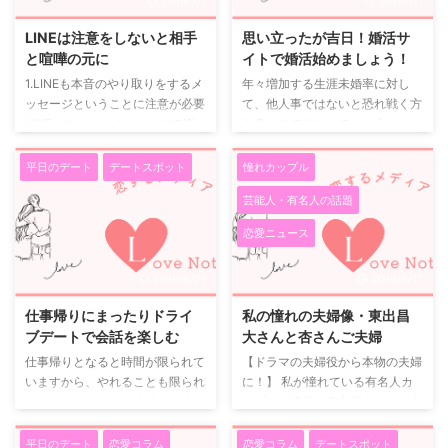
2019/7/1
2019/7/1
婚活サイトで、このエゴグラムを
として扱われやすい季節です。
利用したマッチングを行ってくれ
その分、 ・何かしなきゃ ・失敗
LINEは注意をしないと相手
思い立ったが吉日！婚活サ
るものがあるのです。 エゴグラ
したくない ・思い出に残ること
と喧嘩の元に
イトで婚活始めましょう！
ムにより、相性のいいタイプ同士
をしなきゃ と、少し気負ってし
1.LINEも本音のやり取りをするメ
年々増加する生涯未婚率に対し
を合わせてくれているのです。
まうこともあります。 でも実
ッセージということに注意が必要
て、他人事ではないと恐れ戦く方
この婚活サイトですが、カップル
は、 思い出に残るかどうかは、
LINEはショートメッセージで楽
も多いのではないでしょうか。
になる確率がとても高いことで ...
イベントの派手さよりも、 その
しく会話ができるのが特徴です。
私自身もその一人で、いつか自
時間をどう過ごしたかで決まる ...
「元気？」「すごく元気だよ、メ
然に結婚するのだろうという認識
平日のデート
デートスポット
憧れカップル
ッセもらってめちゃくちゃ嬉し
は甘いのだと悟りました。 何
芸能人・有名人の話題
い」と、プラスの意味合いだけで
もしなければ時間を無駄に消費し
済めばいいのですが、LINEにも
てしまう、何かしなければ！
恋愛ニュース
通常の会話と同じような共通点が
そこで目を付けたのがインターネ
あります。 それはきちんと相手
ットを利用した、メリット豊富な
2019/6/21
2019/6/17
の話を聞く、それに対して誠実に
婚活サイトです。 第一のメリ
対応する、という原則です。 相
ットは金額設定です。 結婚相
仕事帰りにまったりドライ
私の憧れの夫婦像・東出昌
手が真面目な話をしている時に流
談所に入会しようと思ったら、各
ブデートで会話を楽しむ
大さんと杏さんご夫婦
してしまったり、勝手に自分の話
相談所によって金額は変わります
仕事帰りとなると時間が限られて
【ドラマの夫婦役から本物の夫婦
に強引に引きつけようとすると、
が入会金で十万円＋月会費一万
いますから、やれることも限られ
に！】 私が憧れている有名人カ
あなたはわがままな人に見られて
円、さらに結婚が決まったら成婚
てしまいます。 ですから、いか
ップルは俳優の東出昌大さんと女
しまいます。 2. ...
料で数十万なんてことも多々あり
にその短い時間を効率よく使うか
優の杏さんです。 お二人は2013
ます ...
が肝心です。 仕事帰りは夕食の
年に放送されたNHK朝の連続テ
平日のデート
恋愛コラム
恋愛コラム
デートスポット