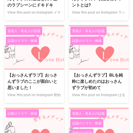
私の中でドラマは、だいたい見た
- 2018年 5月月5日午前8時02分
のラブシーンにドキドキ
ントとは?
い内容が決 ...
PDT 春田派、牧派、部長派、主
View this post on Instagram イケ
View this post on Instagram ラン
任派で ...
メンでドSな後輩からも… #恋の
チタイムだお? はるたんが大好物
ライバルは #林遣都 #まさに #未
の唐揚げをあまりに美味しそうに
曾有の #モテ期到来 #おっさんず
食べるので、皆さまにもおすそ分
芸能人・有名人の話題
芸能人・有名人の話題
ラブ #4月21日スタート #いよい
け? #でも #部長の手作り弁当と
話題のドラマ・映画
話題のドラマ・映画
よ明日
#田中圭 #林遣都 #吉田
#牧ごはん #両方食べられるのは
鋼太郎 #放送開始まであと1日
#この地球上で #はるたんだけ #
【公式】おっさんずラブ?ドラマ
おっさんずラブ 【公式】おっさ
アカウントさん(@ossanslove)が
んずラブ?ドラマアカウントさん
2021/2/13
2021/2/13
シェアした投稿 - 2018年 4月月
(@ossanslove)がシェアした投稿
19日午後7時06分PDT おっさん
- 2018年 5月月1日午後7時47分
【おっさんずラブ】おっさ
【おっさんずラブ】BLを純
ずラブの牧を演じる林遣都君 お
PDT おっさんずラブで初めて見
んずラブのここが面白いと
粋に楽しめたのはおっさん
っさんずラブというと主演の春田
かけた主人公を演じる田中圭さ
思いました！
ずラブが初めて
を演じる田中圭や、部長役を演じ
ん。 主役なのにぜんぜん格好良
View this post on Instagram 初め
View this post on Instagram はる
る吉田 ...
くないと思いきや、非 ...
ての2ショットは、こうして撮影
たんとちずちゃん? 恋心に気づく
していました。劇中では部長の不
のが遅かった幼馴染同士。伝えた
意打ち自撮り攻撃に戸惑うはるた
い気持ちがあるなら、今伝えなき
話題のドラマ・映画
芸能人・有名人の話題
んでしたが、撮影中の田中圭さん
ゃ? #田中圭 #内田理央 #おっさ
話題のドラマ・映画
は心なしか嬉しそうなご様子でし
んずラブ 【公式】おっさんずラ
た? #はるたん #部長 #初めての2
ブ?ドラマアカウントさん
恋愛中の不安