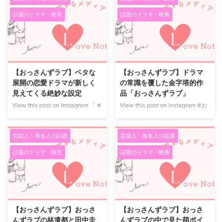
と上手く行って欲しいと切に思っ
5時08分PST ビッグカップルの交
話題のドラマ・映画
話題のドラマ・映画
ています。 そもそもこの二人、
際報道 2人の交際は、久々のビッ
もう50歳になるはずなのに、い
グカップル誕生ということでスポ
つまでも絵になり過ぎな上に、ラ
ーツ誌でも大々的に取り上げられ
ブラブビームが永遠に続いている
ました。 北川景子さんは超売れ
2021/2/13
2021/2/13
感じで、もう羨ましいと言ったら
っ子の女優さん、報道後マスコミ
ありゃしません。 いつも、うち
にどんな対応をするのかと思って
【おっさんずラブ】ベタな
【おっさんずラブ】ドラマ
もいつまでもこんな夫婦で、いら
いたら隠れたり逃げたりせず、わ
展開の恋愛ドラマが新しく
の常識を覆した金字塔的作
れたらいいなぁと思っています。
りとオープンに。イベントに出演
見えてくる絶妙な設定
品「おっさんずラブ」
天皇陛下夫婦と同じくらい、安心
した際にも報道陣から現在 ...
View this post on Instagram ‪「 #
View this post on Instagram #お
感のある夫婦の愛を感じます。
君の名は。 」その意味とは？‬ ‪は
っさんずラブ 第3話 ご覧いただ
江口洋介と言えば、ドラマひとつ
るたん、板挟みでパニック！‬ ‪謎
きありがとうございました?‍
来
...
めいてる主任、激怒？‬ ‪#田中圭 #
週放送の第4話「第三の男」は…
芸能人・有名人の話題
芸能人・有名人の話題
吉田鋼太郎 #林遣都 #眞島秀和‬ ‪#
春田をめぐる恋愛事情に新たな急
話題のドラマ・映画
話題のドラマ・映画
おっさんずラブ‬ ‪#第3話 #今夜11
展開が
第三の男、武川政宗始
時15分〜‬ ‪#あと30分だお?‬ 【公
動...!? さらに、居酒屋わんだほう
式】おっさんずラブ?ドラマアカ
が閉店の危機に？ #田中圭 #吉田
ウントさん(@ossanslove)がシェ
鋼太郎 #林遣都 #眞島秀和 #来週
2021/2/13
2021/2/13
アした投稿 - 2018年 5月月5日午
もお楽しみに 【公式】おっさん
前6時46分PDT 特に期待してい
ずラブ?ドラマアカウントさん
【おっさんずラブ】おっさ
【おっさんずラブ】おっさ
ないで見始めたおっさんずラブ
(@ossanslove)がシェアした投稿
んずラブの林遣都と田中圭
んずラブの中で見た萌ポイ