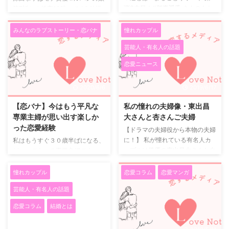
弾3本目！#賀喜遥香 さんのもと
第7話この後夜10時〜です? 放送
に #齋藤飛鳥 さんが駆け寄って
中はハッシュタグ #ルパンの娘
きたあと…なんと #白石麻衣 さん
で ツイートをお願いします?‍
?‍
みんなのラブストーリー・恋バナ
憧れカップル
も登場してくれました！#白石麻
?‍
皆さんで一緒に楽しみまし
芸能人・有名人の話題
衣 #乃木坂46 #週プレ【#まるご
ょう
と乃木坂 まだまだ発売中！】
pic.twitter.com/FQtVT86Fbf —
恋愛ニュース
Amazon:https://t.co/5ecRjMzbN
【公式】木10『ルパンの娘』＿
Bセブンネッ
＿＿《《第8話 8/29(木)夜10
2020/6/6
2019/6/17
ト:https://t.co/MZP2ckG7qP
時！》》 (@lupin_no_musume)
pic.twitter.com/erclg4m9oD—
August 22, 2019 深田恭子は1996
【恋バナ】今はもう平凡な
私の憧れの夫婦像・東出昌
乃木坂46×週刊プレイボーイ
年に芸能界にレビューしているの
専業主婦が思い出す楽しか
大さんと杏さんご夫婦
2019公式 (@nogizaka4 ...
で、23年以上の間第一線で活躍
った恋愛経験
【ドラマの夫婦役から本物の夫婦
していることになります。 深田
に！】 私が憧れている有名人カ
私はもうすぐ３０歳半ばになる、
恭子 ...
ップルは俳優の東出昌大さんと女
どこにでもいる専業主婦です。
優の杏さんです。 お二人は2013
これまで中学、高校、大学、社会
年に放送されたNHK朝の連続テ
人と経てきた中でいくつか恋愛を
憧れカップル
恋愛コラム
恋愛マンガ
レビ小説『ごちそうさん』におい
しました。 片思いで終わったも
芸能人・有名人の話題
て夫婦役で共演しました。 そし
の、付き合うことができたもの、
て、2015年に実生活でも結婚さ
幸せな思いをしたもの、辛い思い
恋愛コラム
結婚とは
れたのです。 【毎日欠かさず観
をしたもの…。 今は子育てに忙し
ていた朝ドラ『ごちそうさん』】
く、もう恋愛から遠ざかってしま