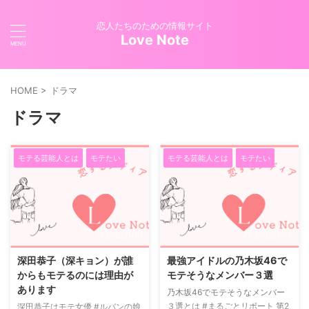
恋人たちのための情報サイト
Love Note
HOME
>
ドラマ
ドラマ
モテる芸能人とは
モテたい
モテる芸能人とは
モテたい
2022/1/10
2020/7/19
深田恭子（深キョン）が誰
最強アイドルの乃木坂46で
からもモテるのには理由が
モテそうなメンバー３選
あります
乃木坂46でモテそうなメンバー
３選とは #まるごとリポート 第2
深田恭子はモテ女優 #ルパンの娘