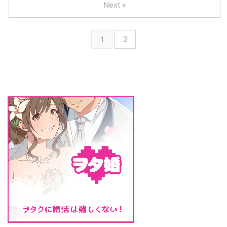
...
Next »
想像しただけで、聖ちゃん＆黒岩
っぺプニプ二はさすがに照れた」
くんロスになりそうな位です。
インタビュー&メイキングも 有村
ツッコミどころ満載が罠！ 最初
史上最強にかわいい！ハイタッチ
1
2
はツッコミどころ満載だな・・・
したり、「あーん」したり…女性
と思って見ていました。 黒岩く
必見のモテ仕草9連発 有村架純さ
んが中学生に見えなかったり、イ
んがモテる理由 昨今テレビやCM
ケメンじゃなかったら危ないスト
で人気のある有村架純さんがモテ
ーカーみたい？ などなど。しか
る理由はどんな理由があるでしょ
し、このツッコミどころ満載感
う。 まちがいなく中年男性や女
が、まさに、この中学聖日記中毒
性などから有村架純さんはモテる
になる罠だったですね。 中学聖
女優さんの1人です。 NHKの朝ド
...
ラからの影響も大きいと思いま
す。 我が子で有村架純さんみ ...