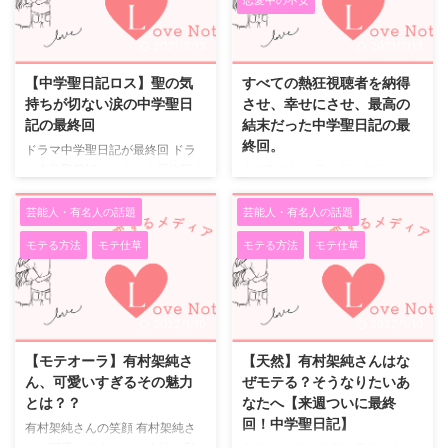
ショット #撮影風景をこっそり盗
(@ossanslove)がシェアした投稿
撮 #連写しちゃったので #全部載
- 2018年 6月月2日午後9時37分
2021/2/13
2021/2/13
せちゃいます #田中圭 #吉田鋼太
PDT おっさんずラブを見始めた
郎 #おっさんずラブ 【公式】お
きっかけ 深夜放送のドラマでし
【中学聖日記ロス】聖の気
すべての熱狂視聴者を納得
っさんずラブ?ドラマアカウント
たが人気が高く、年末には特番で
持ちが切ない涙の中学聖日
させ、幸せにさせ、最高の
さん(@ossanslove)がシェアした
再放送されるほど大ブレイクを果
記の最終回
結末だった中学聖日記の最
投稿 - 2018年 4月月28日午後9時
たしたおっさんずラブ。 もとも
終回。
ドラマ中学聖日記が最終回 ドラ
43分PDT お ...
とおっさんずラブを見始めたきっ
マ中学聖日記がいよいよ最終回を
中学聖日記の最終回 今期秋ドラ
か ...
迎えました。 中学聖日記の最終
マで、視聴者熱堂々の１位を獲得
回は、視聴者の大半が聖と晶のも
した中学聖日記。 その中学聖日
芸能人・有名人の話題
芸能人・有名人の話題
とがしい関係がハッピーエンドと
記の最終回は、視聴者の注目を集
モテる方法
モテ仕草
モテる方法
モテ仕草
なる事を待っていたと思います。
めまくっていました。 神回の９
私が、聖ならこんなに惹かれた好
話から一転して、１０話は非常
きな人を忘れて次のステップに！
に、このドラマファンにとっては
なんて絶対にすぐ出来ないなと思
とてつもなく辛い展開が続き、
2022/1/10
2022/1/10
いました。 晶に親に反対された
「中学聖日記の最終回には、主役
くらいで、すぐに身を引くなよな
２人のハッピーエンドが見れるの
【モテオーラ】有村架純さ
【天然】有村架純さんはな
んて思いながら、始まりから終わ
か？」というドラマファンの大き
ん、可愛いすぎるその魅力
ぜモテる？そうなりたいあ
りまで、一気に楽しめる内容でし
な不安の中、あちこちで最終回の
とは？？
なたへ【来週ついに最終
た。 しかも涙無しには見れませ
予想と妄想が繰り広げられ、最終
回！中学聖日記】
有村架純さんの笑顔 有村架純さ
ん。 ここからは、ネタバレ ここ
回の予告動画は１００万回再生を
ん、可愛いですよね。 女性の私