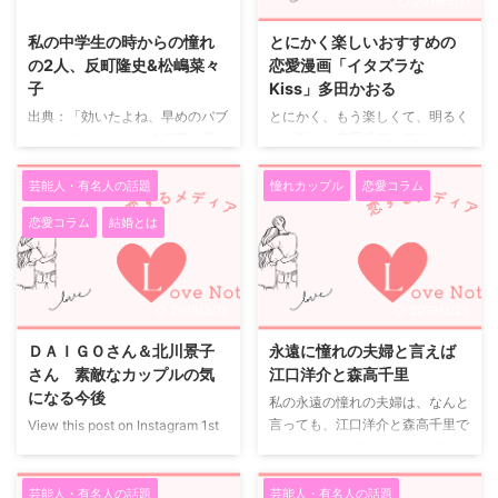
2019/5/11
2019/5/11
私は朝ドラ『ごちそうさん』を毎
いました。 夫のことは好きだけ
日欠かさず観ていました。 この
どさすがにもうドキドキはしなく
私の中学生の時からの憧れ
とにかく楽しいおすすめの
朝ドラを観ていた当時、私は第二
なり、胸をときめかせることがあ
の2人、反町隆史&松嶋菜々
恋愛漫画「イタズラな
子を出産しました。 ドラマの中
るとしたら テレビドラマの主人
子
Kiss」多田かおる
で最初は居候中の大学生とその居
公に自分を重ねた時くらいで
出典：「効いたよね、早めのパブ
とにかく、もう楽しくて、明るく
候先の娘だった東出さんと杏さ
す…。 まだ３０半ばの女盛りなの
ロン」でおなじみ！松嶋菜々子さ
て、面白い恋愛漫画の傑作である
ん。その二人が恋仲になっ ...
に寂しいものです。笑 それでも
ん&阿由葉さら紗ちゃん出演／家
「イタズラなKiss」こと、イタ
ふと、あの人と結婚していたらど
族の愛情を描いたスペシャルムー
Kissをおすすめしたいです。 ド
...
芸能人・有名人の話題
憧れカップル
恋愛コラム
ビーを公開 パブロン発売 90周年
ラマ化は日本のみならず、台湾、
恋愛コラム
結婚とは
記念ムービー「家族のかぜと向き
韓国、タイでも！アニメ化もされ
合って90年」 出典：右京＆冠城
ている作品です。 多田かおる先
になれるファッションコーデやあ
生の急逝により、連載は未完のま
の人達の対談も！ 『オフィシャ
ま終了したものの、今も多くの人
2019/3/18
2019/3/25
ルガイドブック 相棒-劇場版IV-首
に愛される名作だと思います。
都クライシス 人質は50万人！ 特
多田かおる先生の一番の長期連載
ＤＡＩＧＯさん＆北川景子
永遠に憧れの夫婦と言えば
命係 最後の決断 ＆ シーズン
にて、代表作であり、遺作ともな
さん 素敵なカップルの気
江口洋介と森高千里
14・15』本日発売 ドラマの
りました。 ストーリーは、超・
になる今後
私の永遠の憧れの夫婦は、なんと
GTO！ 私はドラマのGTOを見て
ドジな琴子の猪突猛進の恋のお
言っても、江口洋介と森高千里で
View this post on Instagram 1st
いました。 主演の反町隆史さん
話。 フラれても、フラれても、
す。 なんなんですか、この二
wedding anniversary!! DAIGOさ
はかっこよく、松嶋菜々子さんは
アタックし続けるそのバイタリテ
人！あまりにもお似合い過ぎて呆
ん(@daigo_breakerz_)がシェア
美人でスタ ...
ィーと根性はもう「お見事！ ...
れます。 この二人だけは、ずっ
した投稿 - 2017年 1月月11日午前
芸能人・有名人の話題
芸能人・有名人の話題