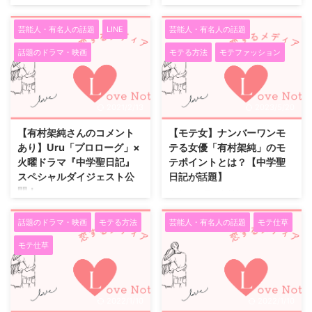
出典：8.2秒の法則：男性が女性
からは、ネタバレを含みます。
ゆうに越えていました。 ハッピ
から見ても、とても可愛らしくて
を8.2秒見つめていたら、もう恋
警察沙汰になった聖と晶は、 ...
ーエンドじゃないと、年を越せな
ファンになりました。 顔立ちに
に落ちている？「有村架純と見つ
芸能人・有名人の話題
LINE
芸能人・有名人の話題
い！そんな声もネットでは出てい
品があり、笑顔がとてもキュート
めあう動画」公開！ 有村架純さ
まし ...
話題のドラマ・映画
モテる方法
モテファッション
で守ってあげたくなります。
んはモテる 有村架純さんは今現
(*^o^*) 有村架純さんがモテる理
在、日本でも最も人気がある女優
由は、あのサラサラのヘアに、頬
の一人でもあります。 特に男性
っぺたが柔らかそうでまるでマシ
にモテます。 （その分女性の評
2021/2/13
2023/5/20
ュマロ (o^^o) 思わずそっと手で
価は、やっかみも含んで今ひとつ
触れてみたくなる様なそんな綺麗
かもしれません） その秘密はな
【有村架純さんのコメント
【モテ女】ナンバーワンモ
なお肌をされてます。 少し眠た
んなのでしょうか。 以下をポイ
あり】Uru「プロローグ」×
テる女優「有村架純」のモ
そうな感じもまた愛されキャラで
ント2点を記載します。 モテる容
火曜ドラマ『中学聖日記』
テポイントとは？【中学聖
す。 私も有村架純さんみたいな
姿 一つ目の秘密は「モテる容
スペシャルダイジェスト公
日記が話題】
顔で生まれていたら…（笑） 人生
姿」です。モテるためには容姿が
開！
大人気女優の有村架純さんはモテ
一度でいいからチヤホヤされたか
いい事は重要な要素ですが、有村
女 映画やドラマに引っ張りだこ
TBSで毎週火曜よる10時放送中
ったです（≧∇≦ ...
架純さんには独特の容姿の魅力が
の最近の大人気女優有村架純さ
の火曜ドラマ『中学聖日記』と主
話題のドラマ・映画
モテる方法
芸能人・有名人の話題
モテ仕草
あります。 女性向けのファ ...
ん、なぜ彼女はこんなに男女問わ
題歌となるUru「プロローグ」の
モテ仕草
ず多くの方にモテるのか？ 誰も
スペシャルダイジェストムービー
が真似したくなる有村架純さんの
がＴＢＳ公式YouTubooで公開さ
究極のモテポイントについて、お
れた。 Uru アーティスト写真 本
話しいたします。 有村架純さん
ドラマは女性向けマンガ雑誌
2022/1/10
2022/1/10
といえば何より「かわいい」とい
「FEEL YOUNG」（祥伝社）で