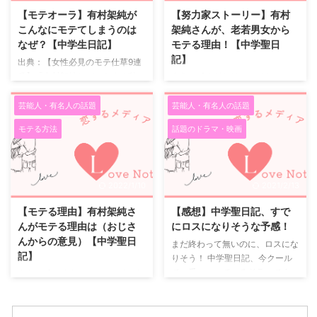
う言葉が似合う女優さんです。
人気連載中の漫画家・かわかみじ
【モテオーラ】有村架純が
【努力家ストーリー】有村
ただ、有村架純さんの「可愛い」
ゅんこによる同名漫画が原作。
こんなにモテてしまうのは
架純さんが、老若男女から
って、他の女優さんとは違うもの
片田舎の中学校を舞台に、 自分
なぜ？【中学生日記】
モテる理由！【中学聖日
なんです。 まず、モテる可愛い
を大切に想ってくれる年上の婚約
記】
出典：【女性必見のモテ仕草9連
女優といえば思いつくのは、今期
者がいながらも、 勤務先の学校
発】「有村架純とデートする動
出典：【有村架純さん独占インタ
ドラマでいうと新垣結衣さん、戸
で出会った不思議な魅力を持つ１
画」公開。彼氏にしか見せな
ビュー】絶対に最後まで見ていら
田恵梨香さん、また若い新人女優
０歳年下の中学生・黒岩晶（岡田
い？！かわいすぎる姿に注目「ほ
れない…。振られる有村架純の表
芸能人・有名人の話題
芸能人・有名人の話題
さんだと浜辺美波さん、今田美桜
健史）に心惹かれていく教師・末
っぺプニプ二はさすがに照れた」
情が切なすぎる！涙目の笑顔も必
さ ...
永聖（有村架 ...
モテる方法
話題のドラマ・映画
インタビュー&メイキングも 有村
見。「どうして何も言ってくれな
史上最強にかわいい！ハイタッチ
いの？」 独占インタビューも公
したり、「あーん」したり…女性
開！「どんな恥ずかしがり屋の女
必見のモテ仕草9連発 有村架純さ
の子も、サプライズは大好き」
2022/1/10
2021/2/13
んはモテ女 有村架純さんは本当
有村架純さんの魅力 朝ドラのヒ
にステキな女優さんですね。 見
ロインや、携帯電話会社のCMへ
【モテる理由】有村架純さ
【感想】中学聖日記、すで
た目のあの可愛らしさでは、もう
の出演などで注目を浴びる有村架
んがモテる理由は（おじさ
にロスになりそうな予感！
モテて当然！と思います。 有村
純さんですが、なぜこれほどまで
んからの意見）【中学聖日
まだ終わって無いのに、ロスにな
架純さんの雰囲気 けれど、それ
に老若男女に人気があるのでしょ
記】
りそう！ 中学聖日記、今クール
だけではない気がします。 有村
うか。 モテる人はたくさんいま
で一番ハマっているドラマです。
出典：【女性必見のモテ仕草9連
架純さんが周りからモテるのは、
すが、有村架純さんのように、幅
正直、見始めた頃はこれほどハマ
発】「有村架純とデートする動
あの雰囲気が良いんじゃないか
広い人々からモテる人はいないと
るとは思っていませんでした。
画」公開。彼氏にしか見せな
な？ ...
思います。 あれだけ顔が可愛い
それが今では終わってしまうのを
い？！かわいすぎる姿に注目「ほ