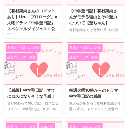
2021/2/13
2021/2/13
見事な演技でした。 最終回のラ
「中学聖日記の最終回には、主役
ストシーンは印象的でしたね。
２人のハッピーエンドが見れるの
【有村架純さんのコメント
【中学聖日記】有村架純さ
一つ結びになった有村架純が可愛
か？」というドラマファンの大き
あり】Uru「プロローグ」×
んがモテる理由とその魅力
い 有村架純さんと言うといつも
な不安の中、あちこちで最終回の
火曜ドラマ『中学聖日記』
について【聖ちゃん】
顔の輪郭を隠すようなヘアスタイ
予想と妄想が繰り広げられ、最終
スペシャルダイジェスト公
有村架純さんは可愛い系 有村架
ルが特徴的でした。 中学聖日記
回の予告動画は１００万回再生を
開！
純さんがモテル理由は、いまどき
では、教師役ということで先生ス
ゆうに越えていました。 ハッピ
の平凡な顔立ちだからだと思いま
TBSで毎週火曜よる10時放送中
タイルになる時には有村架純さん
ーエンドじゃないと、年を越せな
す。 ひと昔前の時代は、可愛い
の火曜ドラマ『中学聖日記』と主
...
芸能人・有名人の話題
芸能人・有名人の話題
い！そんな声もネットでは出てい
系よりも綺麗系の女優さん達がと
題歌となるUru「プロローグ」の
まし ...
話題のドラマ・映画
話題のドラマ・映画
ても売れてモテていた気がしま
スペシャルダイジェストムービー
す。 有村架純さんは、どちらか
がＴＢＳ公式YouTubooで公開さ
というと可愛い系であり、決して
れた。 Uru アーティスト写真 本
綺麗系ではないと思います。 そ
ドラマは女性向けマンガ雑誌
2021/2/13
2021/2/13
して、とても平凡な一言でいえば
「FEEL YOUNG」（祥伝社）で
普通な顔立ちだと思いますが、現
人気連載中の漫画家・かわかみじ
【感想】中学聖日記、すで
毎週火曜10時からのドラマ
代ではそれがとても男性受けが良
ゅんこによる同名漫画が原作。
にロスになりそうな予感！
中学聖日記の感想
く、決して平凡だけではなく、可
片田舎の中学校を舞台に、 自分
まだ終わって無いのに、ロスにな
主人公の聖を演じる有村架純が可
愛い顔立ちをしているのいで、そ
を大切に想ってくれる年上の婚約
りそう！ 中学聖日記、今クール
愛い 私は、ドロドロした恋愛の
れが有村架純さんがモテている理
者がいながらも、 勤務先の学校
で一番ハマっているドラマです。
物語はあまり好きではありませ
由だと思われます。 有村架純さ
で出会った不思議な魅力を持つ１
正直、見始めた頃はこれほどハマ
ん。 ですから、このドラマ中学
んのおっとりしたオーラ 有村架
０歳年下の中学生・黒岩晶（岡田
るとは思っていませんでした。
聖日記もはじめて見たときは苦手
純 ...
話題のドラマ・映画
結婚とは
芸能人・有名人の話題
健史）に心惹かれていく教師・末