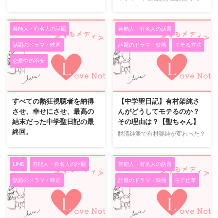
マ中学聖日記がいよいよ最終回を
中学聖日記の最終回までの気にな
迎えました。 中学聖日記の最終
る二人 お互い好き同士でも、聖
回は、視聴者の大半が聖と晶のも
のしてきたことは間違っているこ
芸能人・有名人の話題
芸能人・有名人の話題
とがしい関係がハッピーエンドと
と、そう思いつつも何だか応援せ
話題のドラマ・映画
話題のドラマ・映画
モテる方法
なる事を待っていたと思います。
ずにはいられませんでした。 聖
私が、聖ならこんなに惹かれた好
がしていることは大人として間違
恋愛中の不安
きな人を忘れて次のステップに！
っていることは確かです。 気持
なんて絶対にすぐ出来ないなと思
ちに流されても、大人だというの
2021/2/13
2021/2/13
いました。 晶に親に反対された
なら越えてはいけない一線があり
くらいで、すぐに身を引くなよな
ますよね。 二人がハッピーエン
すべての熱狂視聴者を納得
【中学聖日記】有村架純さ
んて思いながら、始まりから終わ
ドで終るのかとても気になりまし
させ、幸せにさせ、最高の
んがどうしてモテるのか？
りまで、一気に楽しめる内容でし
た。 母親からみた二人 母親から
結末だった中学聖日記の最
その理由は？【聖ちゃん】
た。 しかも涙無しには見れませ
したら、若い女教師が可愛い息子
終回。
脱清純派で有村架純が変わった？
ん。 ここからは、ネタバレ ここ
を誘惑した！なんて事実は許せま
有村架純さんは今までは清純なイ
中学聖日記の最終回 今期秋ドラ
からは、ネタバレを含みます。
せんよね。 二人の間を邪魔する
メージの役が多かったですが、中
マで、視聴者熱堂々の１位を獲得
警察沙汰になった聖と晶は、 ...
お母さんはまるで悪者みたいにも
学聖日記では生徒と恋をして、婚
した中学聖日記。 その中学聖日
LINE
芸能人・有名人の話題
芸能人・有名人の話題
見えてしまいます。 でも中学 ...
約者もフッてしまうというちょっ
記の最終回は、視聴者の注目を集
話題のドラマ・映画
話題のドラマ・映画
モテ仕草
と驚きの役どころです。 脱清純
めまくっていました。 神回の９
派で、今まではファンではなかっ
話から一転して、１０話は非常
た人からも評価が高くなりまし
に、このドラマファンにとっては
た。 難しい役どころでしたが、
とてつもなく辛い展開が続き、