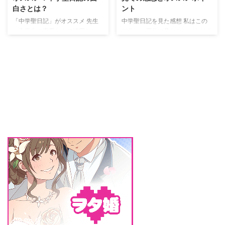
交際相手の川合勝太郎だったとい
が通じ合い、キスをした時は少し
白さとは？
ント
うわけだったのです。 律は仕事
驚きました。 思わず、いいの
「中学聖日記」がオススメ 先生
中学聖日記を見た感想 私はこの
ができて、すごく女として憧れを
ー？と思ってしまいました。 で
と中学生の恋愛なんて犯罪だとい
ドラマの原作は見たことがありま
持てる女性です。 また、恋愛 ...
すが、そこから聖先生の恋人と黒
う批判も相次ぎ、あまりいい視聴
せん。 そんな原作を知らない私
岩君の ...
率を出せていない今期の火曜10
でも十分に楽しめるドラマです。
時から放送中の連続ドラマ「中学
恋愛ドラマの王道と言っても良い
聖日記」ですが、食わず嫌いして
くらい、主人公を含めさまざまな
いる方にオススメしたいドラマで
登場人物の恋愛を上手に描かれた
す。 設定が批判を浴びるのも分
ドラマだと思います。 主人公で
からなくもありませんし、自然と
ある聖が教え子の黒岩君と恋愛を
ドラマも視聴者もその禁断の恋を
してしまう話ではありますが、未
応援してしまうような立場にある
成年との恋愛であり、社会的には
のではないか？と思うと良くは思
許された恋愛ではないことから、
えないかもしれません。 しか
さまざまな困難を乗り越えていく
し、二人の恋愛から見えてくるほ
ストーリーがなんとも言えないく
んとうの恋愛は何なのかというこ
らい切ないラブストーリーのよう
とを深く考えさせられるドラマだ
に感じます。 自分の好きになっ
と思います。 ちょっとだけネタ
てはいけない相手への好きだと ...
バ ...