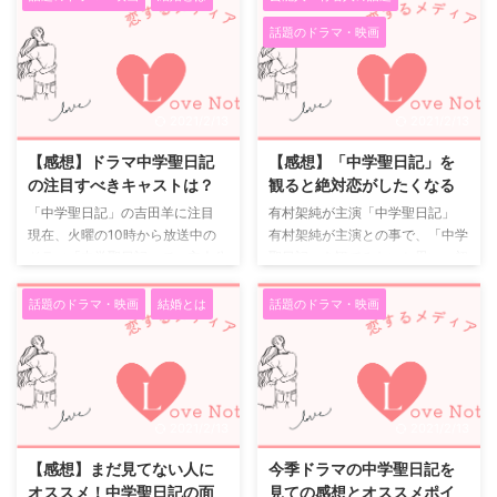
それが今では終わってしまうのを
なタイプの物語かなと思ったので
永聖（有村架 ...
話題のドラマ・映画
想像しただけで、聖ちゃん＆黒岩
すが、主人公の聖を演じる有村架
くんロスになりそうな位です。
純さんが好きなので見てみること
ツッコミどころ満載が罠！ 最初
にしました。 中学生と教師の禁
はツッコミどころ満載だな・・・
断の恋、この設定自体にときめき
2021/2/13
2021/2/13
と思って見ていました。 黒岩く
や共感はありませんでしたが、2
んが中学生に見えなかったり、イ
人の関係がとても素直なピュアな
【感想】ドラマ中学聖日記
【感想】「中学聖日記」を
ケメンじゃなかったら危ないスト
ものだったので、物語に入り込ん
の注目すべきキャストは？
観ると絶対恋がしたくなる
ーカーみたい？ などなど。しか
で見ることができました。 今で
「中学聖日記」の吉田羊に注目
有村架純が主演「中学聖日記」
し、このツッコミどころ満載感
は、毎週火曜日は中学聖日記が楽
現在、火曜の10時から放送中の
有村架純が主演との事で、「中学
が、まさに、この中学聖日記中毒
しみになっています。 実際にあ
ドラマ「中学聖日記」で、主人公
聖日記」を観てみたいと思い、初
になる罠だったですね。 中学聖
りそうな内容ですし、人間のピュ
の教師の聖と生徒の黒岩以外に気
回から見始めました。 ※ここから
...
ア ...
になるキャストがいるのをご存知
ネタバレあります。 先生役でと
話題のドラマ・映画
結婚とは
話題のドラマ・映画
であろうか。 それは、吉田羊さ
ても新鮮に感じました。 そし
ん演じるバイセクシュアルの原口
て、最初は中学校でしたが、生徒
律である。 律は、聖が結婚の約
想いのいい先生だなと思いまし
束をしていた付き合っていた男性
た。 男の先生と女子生徒が恋に
の会社の上司で、もともとは女性
落ちるのはよくありますが、女の
2021/2/13
2021/2/13
と交際していたが、浮気をされた
先生と男子生徒の恋というのは珍
のをきっかけに関係を解消した。
しく、私の中では新しかったで
【感想】まだ見てない人に
今季ドラマの中学聖日記を
そして、目をつけたのがその聖の
す。 途中聖先生と黒岩君の想い
オススメ！中学聖日記の面
見ての感想とオススメポイ