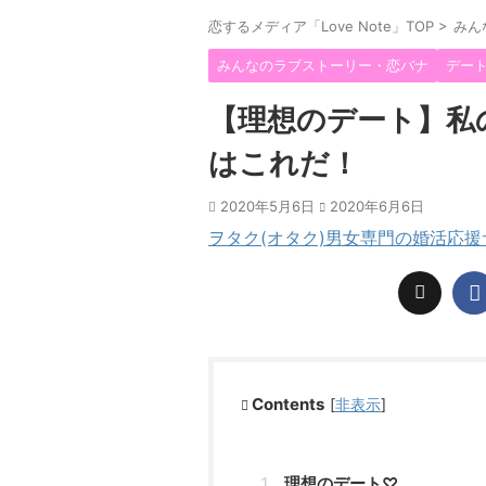
恋するメディア「Love Note」TOP
>
みん
みんなのラブストーリー・恋バナ
デー
【理想のデート】私
はこれだ！
2020年5月6日
2020年6月6日
ヲタク(オタク)男女専門の婚活応
Contents
[
非表示
]
理想のデート♡